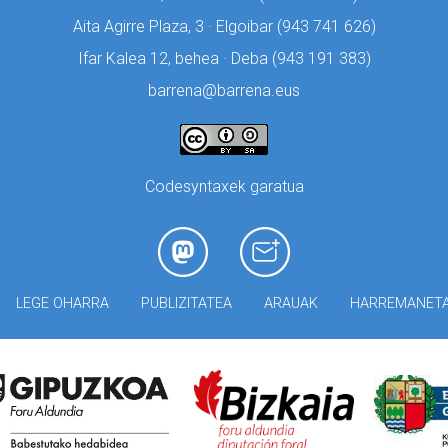
Aita Agirre Plaza, 3 · Elgoibar (
943 741 626)
Ifar Kalea 12, behea · Deba (
943 191 383)
barrena@barrena.eus
Codesyntaxek garatua
LEGE OHARRA
PUBLIZITATEA
ARAUAK
HARREMANET