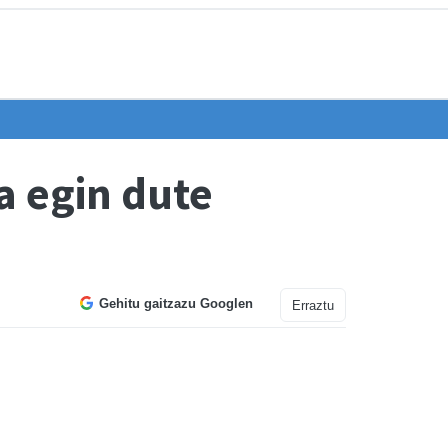
a egin dute
Gehitu gaitzazu Googlen
Erraztu