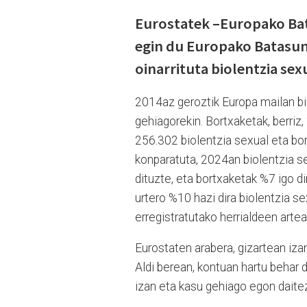
Eurostatek –Europako Bata
egin du Europako Batasun
oinarrituta biolentzia se
2014az geroztik Europa mailan bi
gehiagorekin. Bortxaketak, berriz,
256.302 biolentzia sexual eta bor
konparatuta, 2024an biolentzia s
dituzte, eta bortxaketak %7 igo d
urtero %10 hazi dira biolentzia 
erregistratutako herrialdeen arte
Eurostaten arabera, gizartean iza
Aldi berean, kontuan hartu behar d
izan eta kasu gehiago egon daite