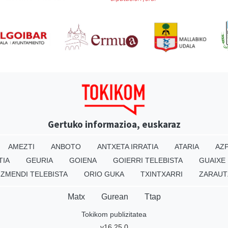
Gertuko informazioa, euskaraz
AMEZTI
ANBOTO
ANTXETA IRRATIA
ATARIA
AZP
TIA
GEURIA
GOIENA
GOIERRI TELEBISTA
GUAIXE
IZMENDI TELEBISTA
ORIO GUKA
TXINTXARRI
ZARAUT
Matx
Gurean
Ttap
Tokikom publizitatea
v16.25.0