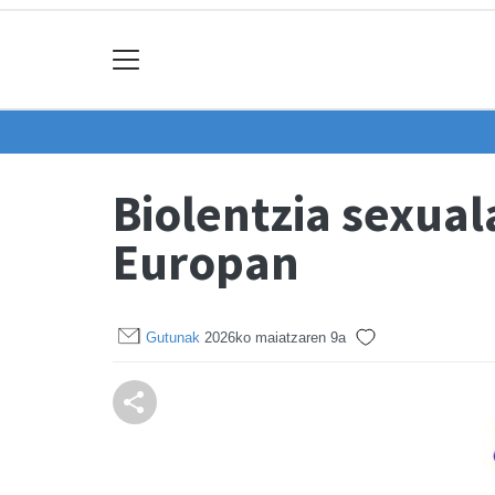
Biolentzia sexual
Europan
Gutunak
2026ko maiatzaren 9a