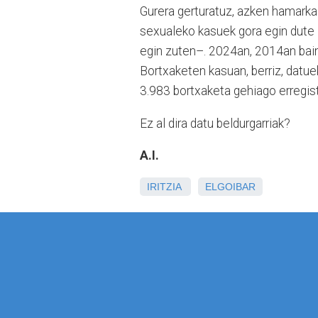
Gurera gerturatuz, azken hamarkad
sexualeko kasuek gora egin dute
egin zuten–. 2024an, 2014an baino
Bortxaketen kasuan, berriz, dat
3.983 bortxaketa gehiago erregistr
Ez al dira datu beldurgarriak?
A.I.
IRITZIA
ELGOIBAR