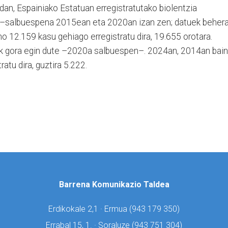
an, Espainiako Estatuan erregistratutako biolentzia
 –salbuespena 2015ean eta 2020an izan zen; datuek beher
 12.159 kasu gehiago erregistratu dira, 19.655 orotara.
uek gora egin dute –2020a salbuespen–. 2024an, 2014an bai
atu dira, guztira 5.222.
Barrena Komunikazio Taldea
Erdikokale 2,1 · Ermua (
943 179 350)
Errabal 15, 1. · Soraluze (
943 751 304)