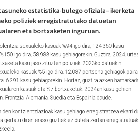
suneko estatistika-bulego ofiziala– ikerketa
eko poliziek erregistratutako datuetan
xualaren eta bortxaketen inguruan.
olentzia sexualeko kasuak %94 igo dira, 124.350 kasu
 %150 igo dira, 58.983 kasu gehiagorekin. Guztira, 2024. urte
txaketa kasu jaso zituzten poliziek. 2023ko datuekin
exualeko kasuak %5 igo dira, 12.087 pertsona gehiagok paira
ira, 6.291 kasu gehiagorekin. Hortaz, guztira azken hamarkad
sexualaren kasuak eta %7 bortxaketak. 2024an kasu gehien
an, Frantzia, Alemania, Suedia eta Espainia daude.
n den kontzientziazioak kasu gehiago erregistratzea ekarri d
a gertatu diren eraso guztiek ez dutela zertan erregistratua
zkeela.