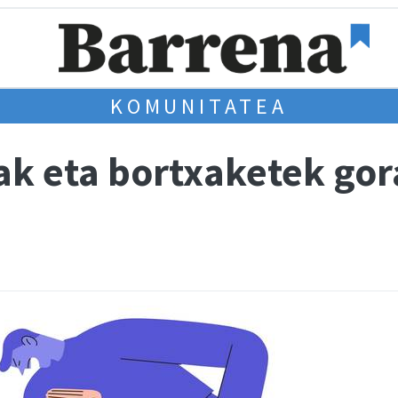
KOMUNITATEA
ak eta bortxaketek gor