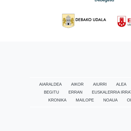
AIARALDEA
AIKOR
AIURRI
ALEA
BEGITU
ERRAN
EUSKALERRIA IRRA
KRONIKA
MAILOPE
NOAUA
O