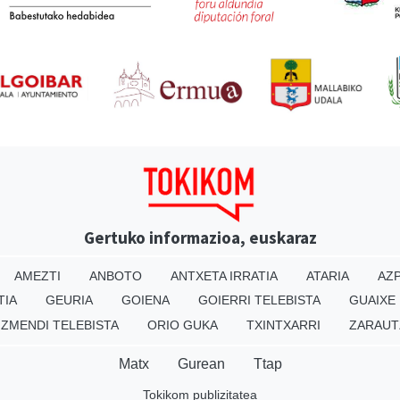
Gertuko informazioa, euskaraz
AMEZTI
ANBOTO
ANTXETA IRRATIA
ATARIA
AZP
TIA
GEURIA
GOIENA
GOIERRI TELEBISTA
GUAIXE
IZMENDI TELEBISTA
ORIO GUKA
TXINTXARRI
ZARAUT
Matx
Gurean
Ttap
Tokikom publizitatea