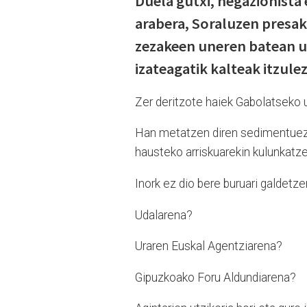
Duela gutxi, negazionista
arabera, Soraluzen presak
zezakeen uneren batean u
izateagatik kalteak itzulez
Zer deritzote haiek Gabolatseko
Han metatzen diren sedimentuez e
hausteko arriskuarekin kulunkatze
Inork ez dio bere buruari galdetz
Udalarena?
Uraren Euskal Agentziarena?
Gipuzkoako Foru Aldundiarena?