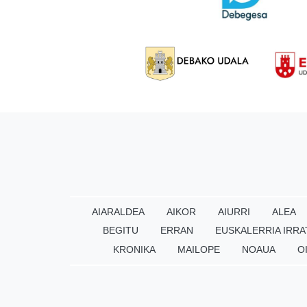
AIARALDEA
AIKOR
AIURRI
ALEA
BEGITU
ERRAN
EUSKALERRIA IRRA
KRONIKA
MAILOPE
NOAUA
O