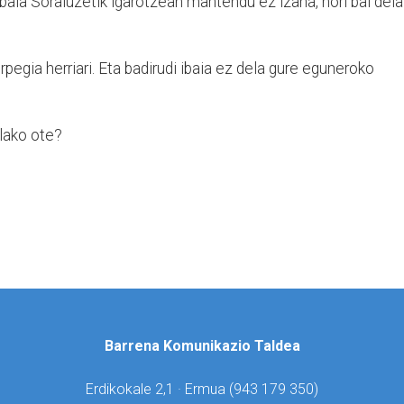
 ibaia Soraluzetik igarotzean mantendu ez izana, hori bai dela
rpegia herriari. Eta badirudi ibaia ez dela gure eguneroko
elako ote?
Barrena Komunikazio Taldea
Erdikokale 2,1 · Ermua (
943 179 350)