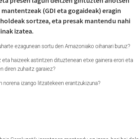
 eta presen lagun deitzen gintuzten ahotsen
 mantentzeak (GDI eta gogaideak) eragin
holdeak sortzea, eta presak mantendu nahi
inak izatea.
 uharte ezagunean sortu den Amazoniako oihanari buruz?
ta haizeek astintzen dituztenean etxe gainera erori eta
n diren zuhaitz garaiez?
en norena izango litzatekeen erantzukizuna?