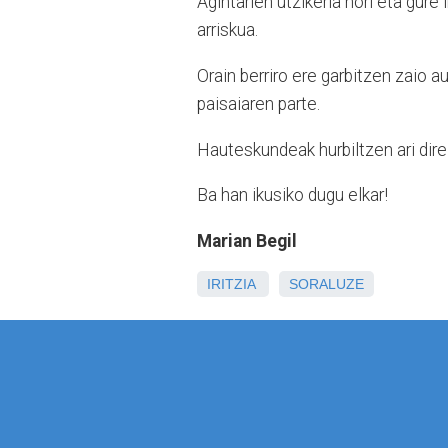
Agintarien utzikeria hori eta gure
arriskua.
Orain berriro ere garbitzen zaio au
paisaiaren parte.
Hauteskundeak hurbiltzen ari dir
Ba han ikusiko dugu elkar!
Marian Begil
IRITZIA
SORALUZE