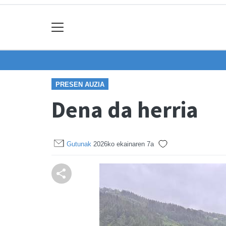
PRESEN AUZIA
Dena da herria
Gutunak
2026ko ekainaren 7a