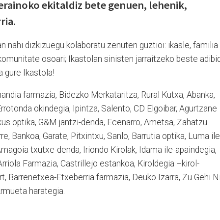
erainoko ekitaldiz bete genuen, lehenik,
ria.
 nahi dizkizuegu kolaboratu zenuten guztioi: ikasle, familia
komunitate osoari; Ikastolan sinisten jarraitzeko beste adibi
 gure Ikastola!
nandia farmazia, Bidezko Merkataritza, Rural Kutxa, Abanka,
 Errotonda okindegia, Ipintza, Salento, CD Elgoibar, Agurtzane
 Ikus optika, G&M jantzi-denda, Ecenarro, Ametsa, Zahatzu
rre, Bankoa, Garate, Pitxintxu, Sanlo, Barrutia optika, Luma ile
Amagoia txutxe-denda, Iriondo Kirolak, Idama ile-apaindegia,
rriola Farmazia, Castrillejo estankoa, Kiroldegia –kirol-
t, Barrenetxea-Etxeberria farmazia, Deuko Izarra, Zu Gehi Ni
Armueta harategia.