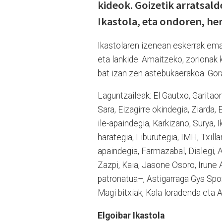
kideok. Goizetik arratsald
Ikastola, eta ondoren, her
Ikastolaren izenean eskerrak eman
eta lankide. Amaitzeko, zorionak 
bat izan zen astebukaerakoa. Gora
Laguntzaileak: El Gautxo, Garitao
Sara, Eizagirre okindegia, Ziarda,
ile-apaindegia, Karkizano, Surya,
harategia, Liburutegia, IMH, Txilla
apaindegia, Farmazabal, Dislegi, 
Zazpi, Kaia, Jasone Osoro, Irune A
patronatua–, Astigarraga Gys Spor
Magi bitxiak, Kala loradenda eta 
Elgoibar Ikastola