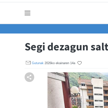
Segi dezagun sal
Gutunak
2026ko ekainaren 14a