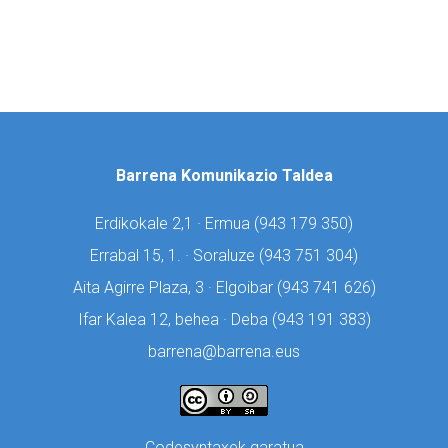
Barrena Komunikazio Taldea
Erdikokale 2,1 · Ermua (
943 179 350)
Errabal 15, 1. · Soraluze (
943 751 304)
Aita Agirre Plaza, 3 · Elgoibar (
943 741 626)
Ifar Kalea 12, behea · Deba (
943 191 383)
barrena@barrena.eus
Codesyntaxek garatua