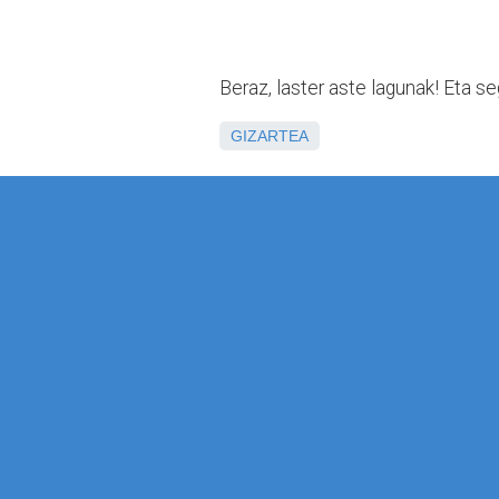
Beraz, laster aste lagunak! Eta s
GIZARTEA