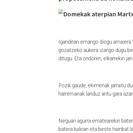
Igandean emango diogu amaiera "D
gozatzeko aukera izango dugu ber
ditugu. Eta ondoren, elkarrekin j
Pozik gaude, ekimenak jarraitu due
harremanak landuz aritu gara azaro
Neguari agurra ematearekin batera
batera kalean eta beste hainbat 