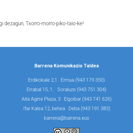
egi dezagun, Txorro-morro-piko-taio-ke!
Barrena Komunikazio Taldea
Erdikokale 2,1 · Ermua (
943 179 350)
Errabal 15, 1. · Soraluze (
943 751 304)
Aita Agirre Plaza, 3 · Elgoibar (
943 741 626)
Ifar Kalea 12, behea · Deba (
943 191 383)
barrena@barrena.eus