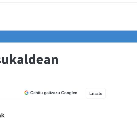
sukaldean
Gehitu gaitzazu Googlen
Erraztu
ak