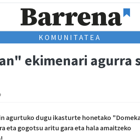
KOMUNITATEA
an" ekimenari agurra 
kin agurtuko dugu ikasturte honetako "Domek
a eta gogotsu aritu gara eta hala amaitzeko
!