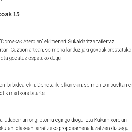
omekak Aterpian" ekimenari. Sukaldaritza tailerraz
tan. Guztion artean, sormena landuz jaki goxoak prestatuko
an eta gozatuz ospatuko dugu.
n ibilbidearekin. Denetarik, elkarrekin, sormen txiribueltan e
tik martxora bitarte.
, udaberriari ongi etorria egingo diogu. Eta Kukumixorekin
lekutan jolasean jarraitzeko proposamena luzatzen dizuegu.