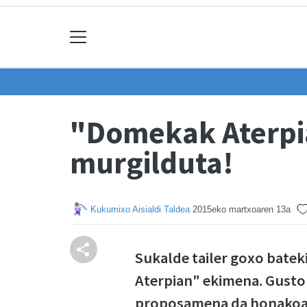
"Domekak Aterpi
murgilduta!
Kukumixo Aisialdi Taldea
2015eko martxoaren 13a
Sukalde tailer goxo bate
Aterpian" ekimena. Gustor
proposamena da honakoa