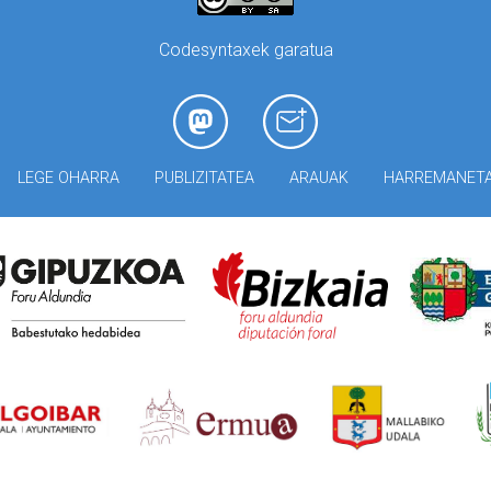
Codesyntaxek garatua
LEGE OHARRA
PUBLIZITATEA
ARAUAK
HARREMANET