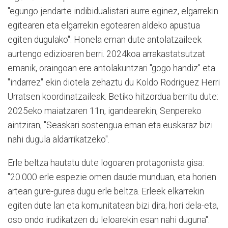
"egungo jendarte indibidualistari aurre eginez, elgarrekin
egitearen eta elgarrekin egotearen aldeko apustua
egiten dugulako". Honela eman dute antolatzaileek
aurtengo edizioaren berri. 2024koa arrakastatsutzat
emanik, oraingoan ere antolakuntzari "gogo handiz" eta
"indarrez" ekin diotela zehaztu du Koldo Rodriguez Herri
Urratsen koordinatzaileak. Betiko hitzordua berritu dute:
2025eko maiatzaren 11n, igandearekin, Senpereko
aintziran, "Seaskari sostengua eman eta euskaraz bizi
nahi dugula aldarrikatzeko".
Erle beltza hautatu dute logoaren protagonista gisa:
"20.000 erle espezie omen daude munduan, eta horien
artean gure-gurea dugu erle beltza. Erleek elkarrekin
egiten dute lan eta komunitatean bizi dira; hori dela-eta,
oso ondo irudikatzen du leloarekin esan nahi duguna".