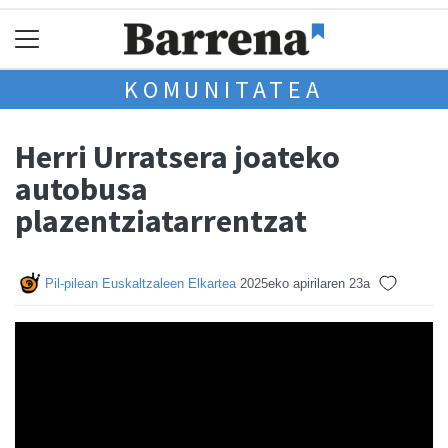
KOMUNITATEA
Herri Urratsera joateko
autobusa
plazentziatarrentzat
Pil-pilean Euskaltzaleen Elkartea
2025eko apirilaren 23a