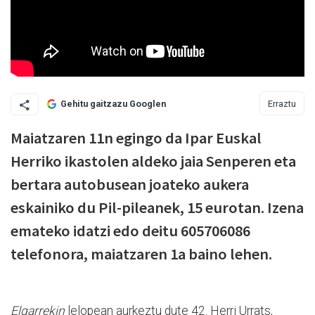
Erraztu
Gehitu gaitzazu Googlen
Maiatzaren 11n egingo da Ipar Euskal
Herriko ikastolen aldeko jaia Senperen eta
bertara autobusean joateko aukera
eskainiko du Pil-pileanek, 15 eurotan. Izena
emateko idatzi edo deitu 605706086
telefonora, maiatzaren 1a baino lehen.
Elgarrekin
lelopean aurkeztu dute 42. Herri Urrats,