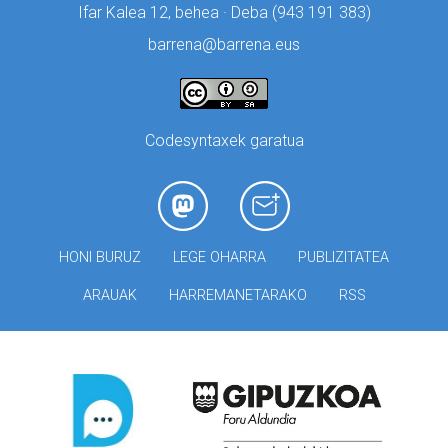
Ifar Kalea 12, behea · Deba (
943 191 383)
barrena@barrena.eus
Codesyntaxek garatua
HONI BURUZ
LEGE OHARRA
PUBLIZITATEA
ARAUAK
HARREMANETARAKO
RSS