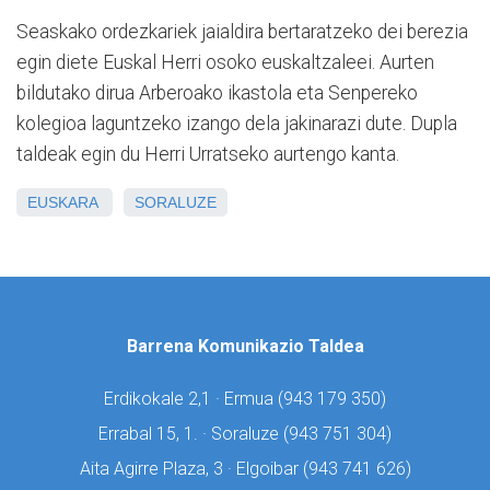
Seaskako ordezkariek jaialdira bertaratzeko dei berezia
egin diete Euskal Herri osoko euskaltzaleei. Aurten
bildutako dirua Arberoako ikastola eta Senpereko
kolegioa laguntzeko izango dela jakinarazi dute. Dupla
taldeak egin du Herri Urratseko aurtengo kanta.
EUSKARA
SORALUZE
Barrena Komunikazio Taldea
Erdikokale 2,1 · Ermua (
943 179 350)
Errabal 15, 1. · Soraluze (
943 751 304)
Aita Agirre Plaza, 3 · Elgoibar (
943 741 626)