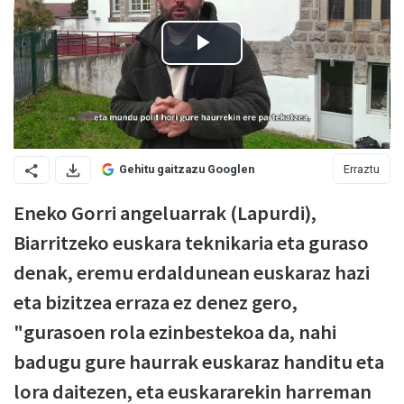
Erraztu
Gehitu gaitzazu Googlen
Eneko Gorri angeluarrak (Lapurdi),
Biarritzeko euskara teknikaria eta guraso
denak, eremu erdaldunean euskaraz hazi
eta bizitzea erraza ez denez gero,
"gurasoen rola ezinbestekoa da, nahi
badugu gure haurrak euskaraz handitu eta
lora daitezen, eta euskararekin harreman