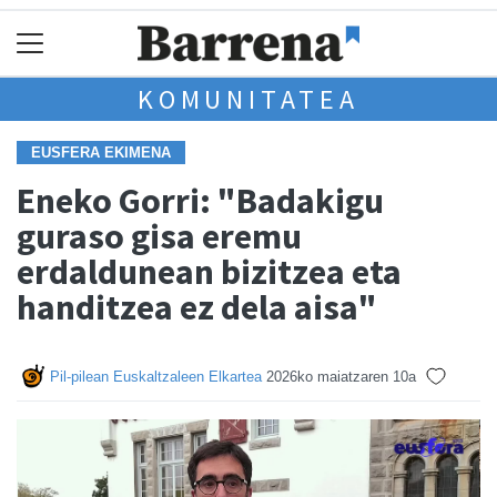
KOMUNITATEA
EUSFERA EKIMENA
Eneko Gorri: "Badakigu
guraso gisa eremu
erdaldunean bizitzea eta
handitzea ez dela aisa"
Pil-pilean Euskaltzaleen Elkartea
2026ko maiatzaren 10a