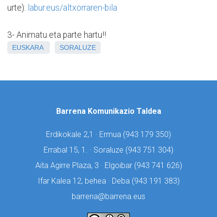
urte):
labur.eus/altxorraren-bila
3- Animatu eta parte hartu!!
EUSKARA
SORALUZE
Barrena Komunikazio Taldea
Erdikokale 2,1 · Ermua (
943 179 350)
Errabal 15, 1. · Soraluze (
943 751 304)
Aita Agirre Plaza, 3 · Elgoibar (
943 741 626)
Ifar Kalea 12, behea · Deba (
943 191 383)
barrena@barrena.eus