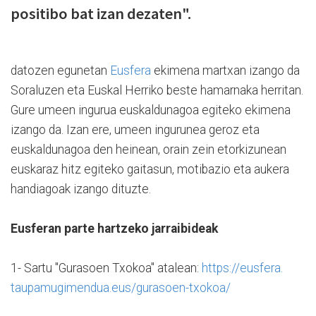
positibo bat izan dezaten".
datozen egunetan
Eusfera
ekimena martxan izango da
Soraluzen eta Euskal Herriko beste hamarnaka herritan.
Gure umeen ingurua euskaldunagoa egiteko ekimena
izango da. Izan ere, umeen ingurunea geroz eta
euskaldunagoa den heinean, orain zein etorkizunean
euskaraz hitz egiteko gaitasun, motibazio eta aukera
handiagoak izango dituzte.
Eusferan parte hartzeko jarraibideak
1- Sartu "Gurasoen Txokoa" atalean:
https://eusfera.
taupamugimendua.eus/gurasoen-
txokoa/