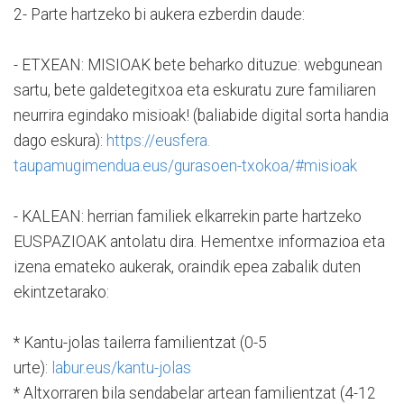
2- Parte hartzeko bi aukera ezberdin daude:
- ETXEAN: MISIOAK bete beharko dituzue: webgunean
sartu, bete galdetegitxoa eta eskuratu zure familiaren
neurrira egindako misioak! (baliabide digital sorta handia
dago eskura):
https://eusfera.
taupamugimendua.eus/gurasoen-
txokoa/#misioak
- KALEAN: herrian familiek elkarrekin parte hartzeko
EUSPAZIOAK antolatu dira. Hementxe informazioa eta
izena emateko aukerak, oraindik epea zabalik duten
ekintzetarako:
* Kantu-jolas tailerra familientzat (0-5
urte):
labur.eus/kantu-jolas
* Altxorraren bila sendabelar artean familientzat (4-12