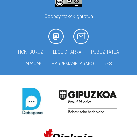
Codesyntaxek garatua
HONI BURUZ
LEGE OHARRA
PUBLIZITATEA
ARAUAK
HARREMANETARAKO
RSS