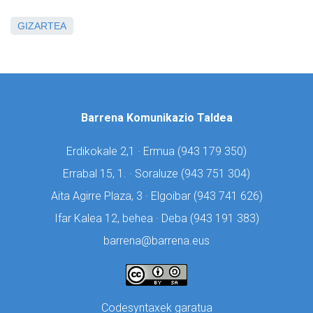
GIZARTEA
Barrena Komunikazio Taldea
Erdikokale 2,1 · Ermua (
943 179 350)
Errabal 15, 1. · Soraluze (
943 751 304)
Aita Agirre Plaza, 3 · Elgoibar (
943 741 626)
Ifar Kalea 12, behea · Deba (
943 191 383)
barrena@barrena.eus
Codesyntaxek garatua