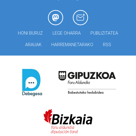
HONI BURUZ
LEGE OHARRA
PUBLIZITATEA
ARAUAK
HARREMANETARAKO
RSS