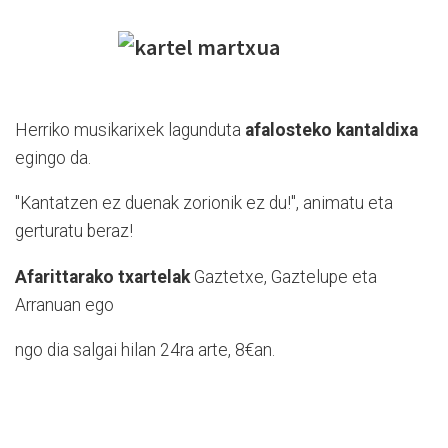
Herriko musikarixek lagunduta
afalosteko kantaldixa
egingo da.
"Kantatzen ez duenak zorionik ez du!", animatu eta
gerturatu beraz!
Afarittarako txartelak
Gaztetxe, Gaztelupe eta
Arranuan ego
ngo dia salgai hilan 24ra arte, 8€an.