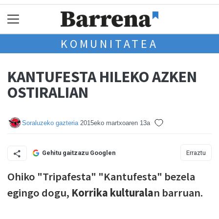
KOMUNITATEA
KANTUFESTA HILEKO AZKEN
OSTIRALIAN
Soraluzeko gazteria
2015eko martxoaren 13a
Erraztu
Gehitu gaitzazu Googlen
Ohiko "Tripafesta" "Kantufesta" bezela
egingo dogu,
Korrika kulturala
n barruan.