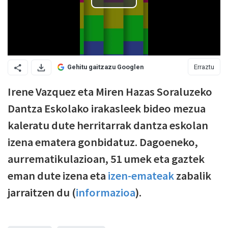
Erraztu
Gehitu gaitzazu Googlen
Irene Vazquez eta Miren Hazas Soraluzeko
Dantza Eskolako irakasleek bideo mezua
kaleratu dute herritarrak dantza eskolan
izena ematera gonbidatuz. Dagoeneko,
aurrematikulazioan, 51 umek eta gaztek
eman dute izena eta
izen-emateak
zabalik
jarraitzen du (
informazioa
).