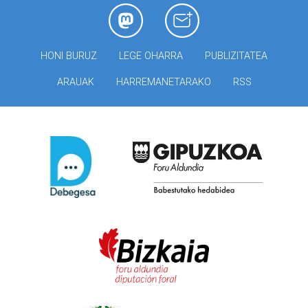
HONI BURUZ
LEGE OHARRA
PUBLIZITATEA
ARAUAK
HARREMANETARAKO
RSS