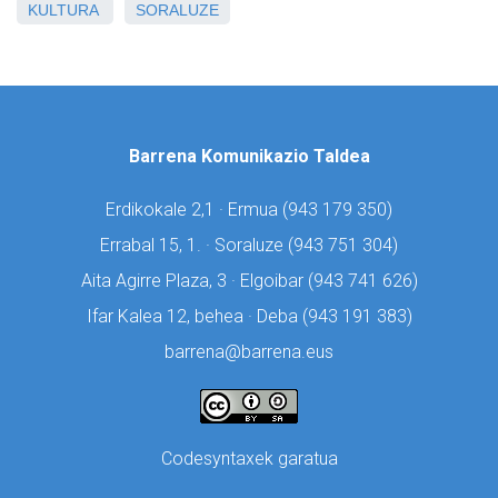
KULTURA
SORALUZE
Barrena Komunikazio Taldea
Erdikokale 2,1 · Ermua (
943 179 350)
Errabal 15, 1. · Soraluze (
943 751 304)
Aita Agirre Plaza, 3 · Elgoibar (
943 741 626)
Ifar Kalea 12, behea · Deba (
943 191 383)
barrena@barrena.eus
Codesyntaxek garatua