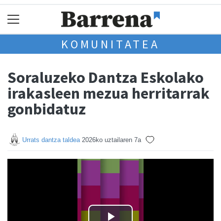
KOMUNITATEA
Soraluzeko Dantza Eskolako
irakasleen mezua herritarrak
gonbidatuz
Urrats dantza taldea
2026ko uztailaren 7a