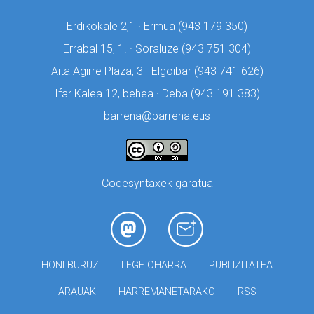
Erdikokale 2,1 · Ermua (
943 179 350)
Errabal 15, 1. · Soraluze (
943 751 304)
Aita Agirre Plaza, 3 · Elgoibar (
943 741 626)
Ifar Kalea 12, behea · Deba (
943 191 383)
barrena@barrena.eus
Codesyntaxek garatua
HONI BURUZ
LEGE OHARRA
PUBLIZITATEA
ARAUAK
HARREMANETARAKO
RSS