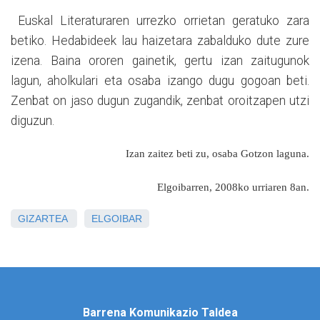
Euskal Literaturaren urrezko orrietan geratuko zara
betiko. Hedabideek lau haizetara zabalduko dute zure
izena. Baina ororen gainetik, gertu izan zaitugunok
lagun, aholkulari eta osaba izango dugu gogoan beti.
Zenbat on jaso dugun zugandik, zenbat oroitzapen utzi
diguzun.
Izan zaitez beti zu, osaba Gotzon laguna.
Elgoibarren, 2008ko urriaren 8an.
GIZARTEA
ELGOIBAR
Barrena Komunikazio Taldea