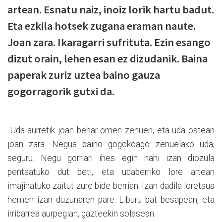
artean. Esnatu naiz, inoiz lorik hartu badut.
Eta ezkila hotsek zugana eraman naute.
Joan zara. Ikaragarri sufrituta. Ezin esango
dizut orain, lehen esan ez dizudanik. Baina
paperak zuriz uztea baino gauza
gogorragorik gutxi da.
Uda aurretik joan behar omen zenuen, eta uda ostean
joan zara. Negua baino gogokoago zenuelako uda,
seguru. Negu gorriari ihes egin nahi izan diozula
pentsatuko dut beti, eta udaberriko lore artean
imajinatuko zaitut zure bide berrian. Izan dadila loretsua
hemen izan duzunaren pare. Liburu bat besapean, eta
irribarrea aurpegian, gazteekin solasean.