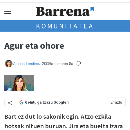
KOMUNITATEA
Agur eta ohore
Ainhoa Lendinez
2008ko urriaren 8a
Erraztu
Gehitu gaitzazu Googlen
Bart ez dut lo sakonik egin. Atzo ezkila
hotsak nituen buruan. Jira eta buelta izara