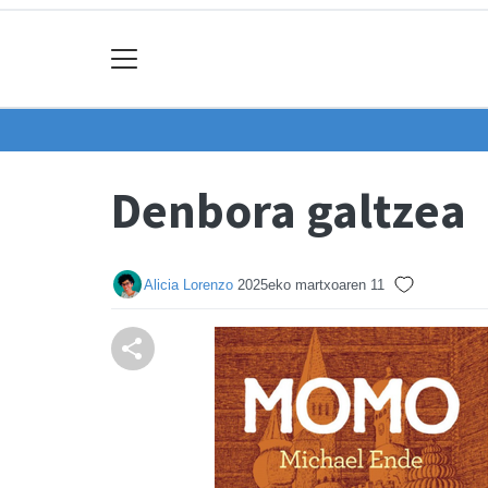
Denbora galtzea
Alicia Lorenzo
2025eko martxoaren 11