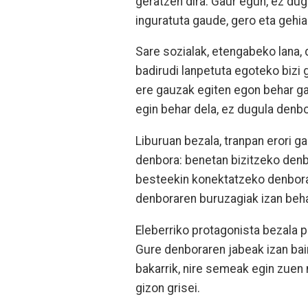
geratzen dira. Gaur egun, ez dug
inguratuta gaude, gero eta gehia
Sare sozialak, etengabeko lana, d
badirudi lanpetuta egoteko bizi 
ere gauzak egiten egon behar ga
egin behar dela, ez dugula denbo
Liburuan bezala, tranpan erori g
denbora: benetan bizitzeko denb
besteekin konektatzeko denbora..
denboraren buruzagiak izan beha
Eleberriko protagonista bezala 
Gure denboraren jabeak izan bai
bakarrik, nire semeak egin zuen
gizon grisei.