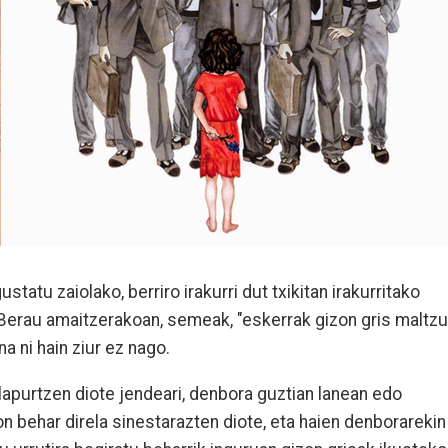
tatu zaiolako, berriro irakurri dut txikitan irakurritako
Berau amaitzerakoan, semeak, "eskerrak gizon gris maltzu
na ni hain ziur ez nago.
lapurtzen diote jendeari, denbora guztian lanean edo
 behar direla sinestarazten diote, eta haien denborarekin