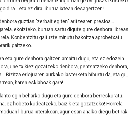
u urrutira begiratu beharrik inguruan gizon grisak ikusteko
go dira… eta ez dira liburua ixtean desagertzen!
enbora guztian "zerbait egiten" aritzearen presioa...
garela, ekoizteko, buruan sartu digute gure denbora librea
rela. Konbentzitu gaituzte minutu bakoitza aprobetxatu
rarik galtzeko.
ara eta gure denbora galtzen amaitu dugu, eta ez edozein
ora, une txikiez gozatzeko denbora, pentsatzeko denbora,
. Bizitza erlojuaren aurkako lasterketa bihurtu da, eta gu,
rrean, haren esklaboak gara!
planto egin beharko dugu eta gure denbora berreskuratu.
na, ez hobeto kudeatzeko, baizik eta gozatzeko! Horrela
 moduan liburua ixterakoan, agur esan ahalko diegu betira