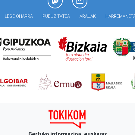
LEGE OHARRA
PUBLIZITATEA
ARAUAK
HARREMANET
Gertuko informazioa, euskaraz