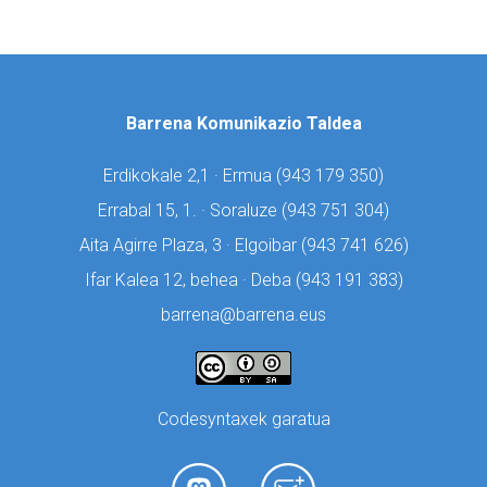
Barrena Komunikazio Taldea
Erdikokale 2,1 · Ermua (
943 179 350)
Errabal 15, 1. · Soraluze (
943 751 304)
Aita Agirre Plaza, 3 · Elgoibar (
943 741 626)
Ifar Kalea 12, behea · Deba (
943 191 383)
barrena@barrena.eus
Codesyntaxek garatua