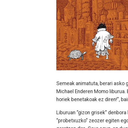
Semeak animatuta, berari asko gus
Michael Enderen Momo liburua. 
horiek benetakoak ez diren!", bai
Liburuan “gizon grisek” denbora 
“probetxuzko” zeozer egiten egon