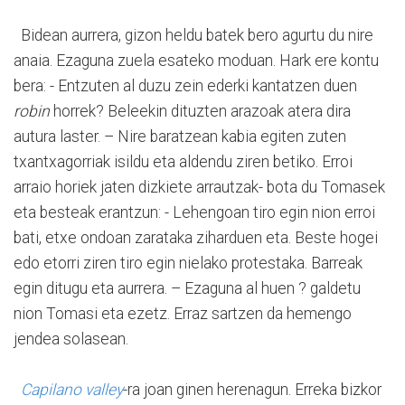
Bidean aurrera, gizon heldu batek bero agurtu du nire
anaia. Ezaguna zuela esateko moduan. Hark ere kontu
bera: - Entzuten al duzu zein ederki kantatzen duen
robin
horrek? Beleekin dituzten arazoak atera dira
autura laster. – Nire baratzean kabia egiten zuten
txantxagorriak isildu eta aldendu ziren betiko. Erroi
arraio horiek jaten dizkiete arrautzak- bota du Tomasek
eta besteak erantzun: - Lehengoan tiro egin nion erroi
bati, etxe ondoan zarataka ziharduen eta. Beste hogei
edo etorri ziren tiro egin nielako protestaka. Barreak
egin ditugu eta aurrera. – Ezaguna al huen ? galdetu
nion Tomasi eta ezetz. Erraz sartzen da hemengo
jendea solasean.
Capilano valley
-ra joan ginen herenagun. Erreka bizkor