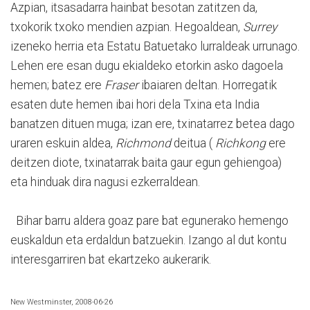
Azpian, itsasadarra hainbat besotan zatitzen da,
txokorik txoko mendien azpian. Hegoaldean,
Surrey
izeneko herria eta Estatu Batuetako lurraldeak urrunago.
Lehen ere esan dugu ekialdeko etorkin asko dagoela
hemen; batez ere
Fraser
ibaiaren deltan. Horregatik
esaten dute hemen ibai hori dela Txina eta India
banatzen dituen muga; izan ere, txinatarrez betea dago
uraren eskuin aldea,
Richmond
deitua (
Richkong
ere
deitzen diote, txinatarrak baita gaur egun gehiengoa)
eta hinduak dira nagusi ezkerraldean.
Bihar barru aldera goaz pare bat egunerako hemengo
euskaldun eta erdaldun batzuekin. Izango al dut kontu
interesgarriren bat ekartzeko aukerarik.
New Westminster, 2008-06-26