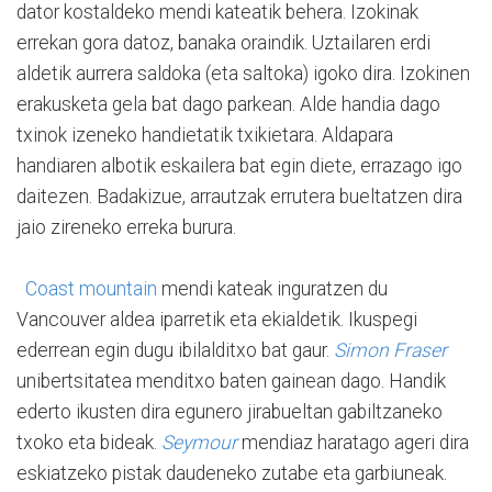
dator kostaldeko mendi kateatik behera. Izokinak
errekan gora datoz, banaka oraindik. Uztailaren erdi
aldetik aurrera saldoka (eta saltoka) igoko dira. Izokinen
erakusketa gela bat dago parkean. Alde handia dago
txinok izeneko handietatik txikietara. Aldapara
handiaren albotik eskailera bat egin diete, errazago igo
daitezen. Badakizue, arrautzak errutera bueltatzen dira
jaio zireneko erreka burura.
Coast mountain
mendi kateak inguratzen du
Vancouver aldea iparretik eta ekialdetik. Ikuspegi
ederrean egin dugu ibilalditxo bat gaur.
Simon Fraser
unibertsitatea menditxo baten gainean dago. Handik
ederto ikusten dira egunero jirabueltan gabiltzaneko
txoko eta bideak.
Seymour
mendiaz haratago ageri dira
eskiatzeko pistak daudeneko zutabe eta garbiuneak.