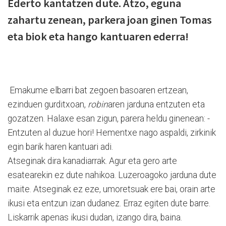
Ederto kantatzen dute. Atzo, eguna
zahartu zenean, parkera joan ginen Tomas
eta biok eta hango kantuaren ederra!
Emakume elbarri bat zegoen basoaren ertzean,
ezinduen gurditxoan,
robin
aren jarduna entzuten eta
gozatzen. Halaxe esan zigun, parera heldu ginenean: -
Entzuten al duzue hori! Hementxe nago aspaldi, zirkinik
egin barik haren kantuari adi.
Atseginak dira kanadiarrak. Agur eta gero arte
esatearekin ez dute nahikoa. Luzeroagoko jarduna dute
maite. Atseginak ez eze, umoretsuak ere bai, orain arte
ikusi eta entzun izan dudanez. Erraz egiten dute barre.
Liskarrik apenas ikusi dudan, izango dira, baina.