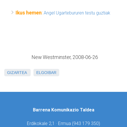
Ikus hemen
:
Angel Ugartebururen testu guztiak
New Westminster, 2008-06-26
GIZARTEA
ELGOIBAR
Barrena Komunikazio Taldea
Erdikokale 2,1 · Ermua (
943 179 350)