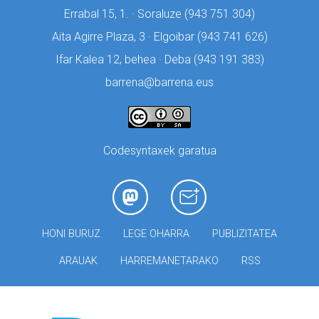
Errabal 15, 1. · Soraluze (
943 751 304)
Aita Agirre Plaza, 3 · Elgoibar (
943 741 626)
Ifar Kalea 12, behea · Deba (
943 191 383)
barrena@barrena.eus
Codesyntaxek garatua
HONI BURUZ
LEGE OHARRA
PUBLIZITATEA
ARAUAK
HARREMANETARAKO
RSS