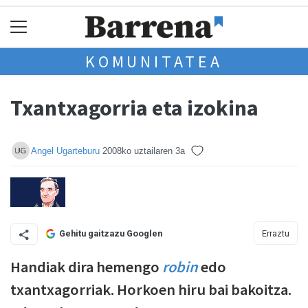
KOMUNITATEA
Txantxagorria eta izokina
Angel Ugarteburu
2008ko uztailaren 3a
Erraztu
Gehitu gaitzazu Googlen
Handiak dira hemengo
robin
edo
txantxagorriak. Horkoen hiru bai bakoitza.