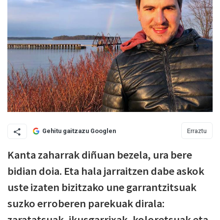
Erraztu
Gehitu gaitzazu Googlen
Kanta zaharrak diñuan bezela, ura bere
bidian doia. Eta hala jarraitzen dabe askok
uste izaten bizitzako une garrantzitsuak
suzko erroberen parekuak dirala:
zaratatsuak, ikusgarrixak, koloretsuak eta