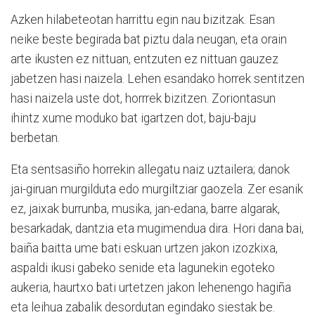
Azken hilabeteotan harrittu egin nau bizitzak. Esan
neike beste begirada bat piztu dala neugan, eta orain
arte ikusten ez nittuan, entzuten ez nittuan gauzez
jabetzen hasi naizela. Lehen esandako horrek sentitzen
hasi naizela uste dot, horrrek bizitzen. Zoriontasun
ihintz xume moduko bat igartzen dot, baju-baju
berbetan.
Eta sentsasiño horrekin allegatu naiz uztailera; danok
jai-giruan murgilduta edo murgiltziar gaozela. Zer esanik
ez, jaixak burrunba, musika, jan-edana, barre algarak,
besarkadak, dantzia eta mugimendua dira. Hori dana bai,
baiña baitta ume bati eskuan urtzen jakon izozkixa,
aspaldi ikusi gabeko senide eta lagunekin egoteko
aukeria, haurtxo bati urtetzen jakon lehenengo hagiña
eta leihua zabalik desordutan egindako siestak be.