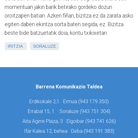
momentuan jakin barik betirako gordeko dozun
oroitzapen batian. Azken fiñan, bizitza ez da zarata asko
egiten daben ekintza sorta baten segida, ez. Bizitza
beste bide batzuetatik doia, kontu txikixetan.
IRITZIA
SORALUZE
Barrena Komunikazio Taldea
Erdikokale 2,1 · Ermua (
943 179 350)
Errabal 15, 1. · Soraluze (
943 751 304)
Aita Agirre Plaza, 3 · Elgoibar (
943 741 626)
Ifar Kalea 12, behea · Deba (
943 191 383)