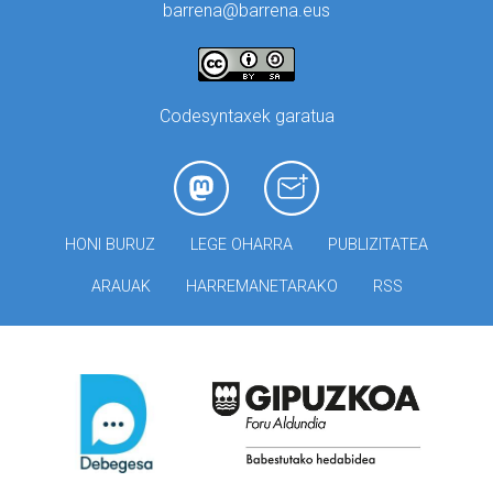
barrena@barrena.eus
Codesyntaxek garatua
HONI BURUZ
LEGE OHARRA
PUBLIZITATEA
ARAUAK
HARREMANETARAKO
RSS