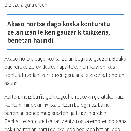
Bizitza algara artian.
Akaso hortxe dago koxka konturatu
zelan izan leiken gauzarik txikixena,
benetan haundi
Akaso hortxe dago koxka: zelan begiratu gauzeri. Betiko
eguneroko zerek dauken aparteko hori ikusten ikasi.
Konturatu zelan izan leiken gauzarik txikixena, benetan,
haundi.
Aurten, inoiz baiño gehixago, horretxekin geratuko naiz.
Kontu ñimiñoekin, ix-ixa entzun be egin ez baiña
barrenian sendo mugiarazten gaittuen horrekin.
Zenbaittetan, gure izatiari zentzu osua emoten dotsana
esku-barrenian hartu geinke, edo begirada batian, edo