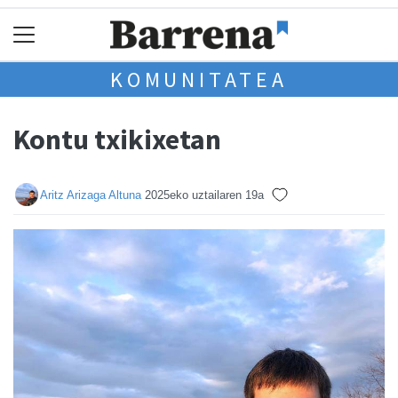
KOMUNITATEA
Kontu txikixetan
Aritz Arizaga Altuna
2025eko uztailaren 19a