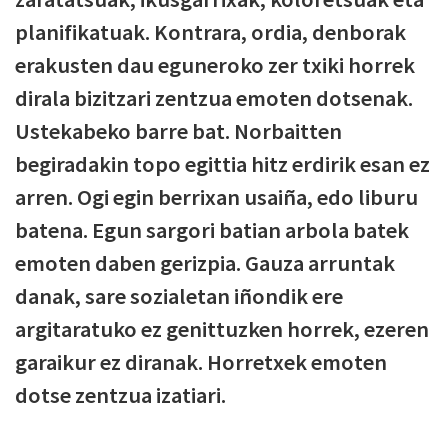
planifikatuak. Kontrara, ordia, denborak
erakusten dau eguneroko zer txiki horrek
dirala bizitzari zentzua emoten dotsenak.
Ustekabeko barre bat. Norbaitten
begiradakin topo egittia hitz erdirik esan ez
arren. Ogi egin berrixan usaiña, edo liburu
batena. Egun sargori batian arbola batek
emoten daben gerizpia. Gauza arruntak
danak, sare sozialetan iñondik ere
argitaratuko ez genittuzken horrek, ezeren
garaikur ez diranak. Horretxek emoten
dotse zentzua izatiari.