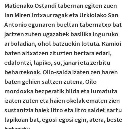
Matienako Ostandi tabernan egiten zuen
lan Miren Intxaurragak eta Urkiolako San
Antonio egunaren bueltan tabernatxo bat
jartzen zuten ugazabek basilika inguruko
arboladian, ohol batzuekin lotuta. Kamioi
baten altxatzen zituzten bertara edari,
edalontzi, lapiko, su, janari eta zerbitu
beharrekoak. Oilo-salda izaten zen haren
baten gehien saltzen zutena. Oilo
mordoxka bezperatik hilda eta lumatuta
izaten zuten eta haien okelak ematen zien
sustantzia haiek litro eta litro saldei: sartu
lapikoan bat, egosi-egosi egin, atera, beste