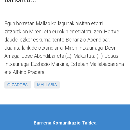
bat sartu…
Egun horretan Mallabiko lagunak bisitan etorri
zitzaizkion Mireni eta eurokin erretratatu zen. Hortxe
daude, ezker eskuma, tente Benanzio Abendibar,
Juanita lankide otxandiarra, Miren Intxaurraga, Desi
Arriaga, Jose Abendibar eta (…). Makurtuta (…), Jesus
Intxaurraga, Eustasio Markina, Esteban Mallabiabarrena
eta Albino Pradera.
GIZARTEA
MALLABIA
Barrena Komunikazio Taldea