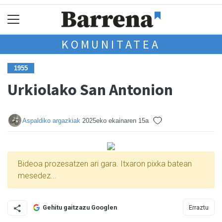
KOMUNITATEA
1955
Urkiolako San Antonion
Aspaldiko argazkiak
2025eko ekainaren 15a
Bideoa prozesatzen ari gara. Itxaron pixka batean
mesedez...
Erraztu
Gehitu gaitzazu Googlen