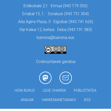
Erdikokale 2,1 · Ermua (
943 179 350)
Errabal 15, 1. · Soraluze (
943 751 304)
Aita Agirre Plaza, 3 · Elgoibar (
943 741 626)
Ifar Kalea 12, behea · Deba (
943 191 383)
barrena@barrena.eus
Codesyntaxek garatua
HONI BURUZ
LEGE OHARRA
PUBLIZITATEA
ARAUAK
HARREMANETARAKO
RSS