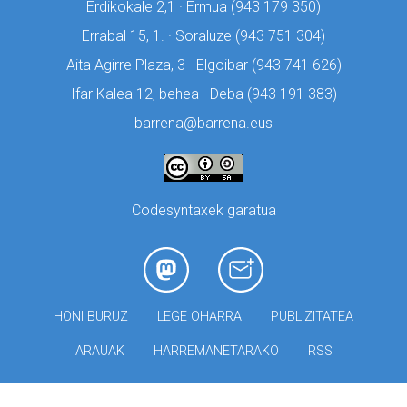
Erdikokale 2,1 · Ermua (
943 179 350)
Errabal 15, 1. · Soraluze (
943 751 304)
Aita Agirre Plaza, 3 · Elgoibar (
943 741 626)
Ifar Kalea 12, behea · Deba (
943 191 383)
barrena@barrena.eus
Codesyntaxek garatua
HONI BURUZ
LEGE OHARRA
PUBLIZITATEA
ARAUAK
HARREMANETARAKO
RSS