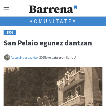
KOMUNITATEA
1959
San Pelaio egunez dantzan
Aspaldiko argazkiak
2025eko uztailaren 6a