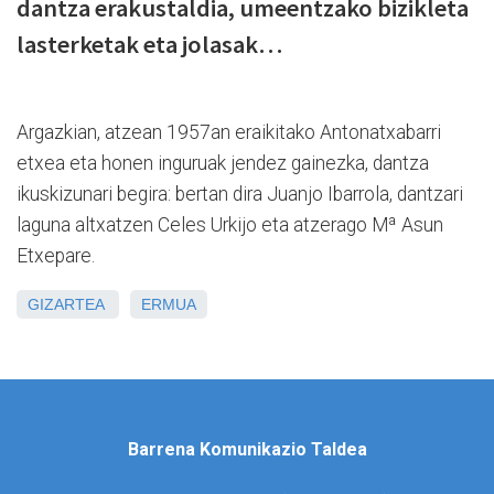
dantza erakustaldia, umeentzako bizikleta
lasterketak eta jolasak…
Argazkian, atzean 1957an eraikitako Antonatxabarri
etxea eta honen inguruak jendez gainezka, dantza
ikuskizunari begira: bertan dira Juanjo Ibarrola, dantzari
laguna altxatzen Celes Urkijo eta atzerago Mª Asun
Etxepare.
GIZARTEA
ERMUA
Barrena Komunikazio Taldea