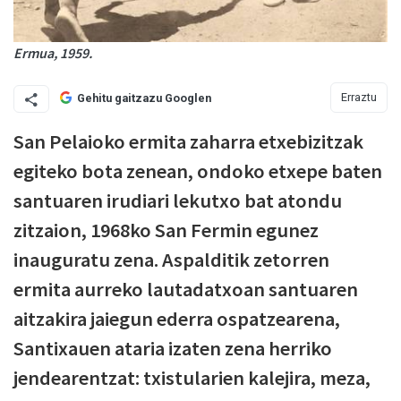
Ermua, 1959.
Erraztu
Gehitu gaitzazu Googlen
San Pelaioko ermita zaharra etxebizitzak
egiteko bota zenean, ondoko etxepe baten
santuaren irudiari lekutxo bat atondu
zitzaion, 1968ko San Fermin egunez
inauguratu zena. Aspalditik zetorren
ermita aurreko lautadatxoan santuaren
aitzakira jaiegun ederra ospatzearena,
Santixauen ataria izaten zena herriko
jendearentzat: txistularien kalejira, meza,