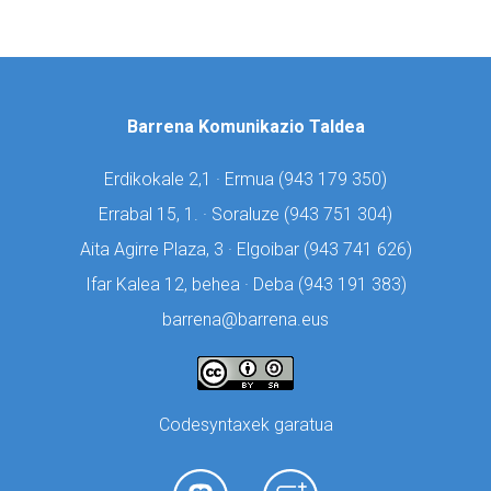
Barrena Komunikazio Taldea
Erdikokale 2,1 · Ermua (
943 179 350)
Errabal 15, 1. · Soraluze (
943 751 304)
Aita Agirre Plaza, 3 · Elgoibar (
943 741 626)
Ifar Kalea 12, behea · Deba (
943 191 383)
barrena@barrena.eus
Codesyntaxek garatua