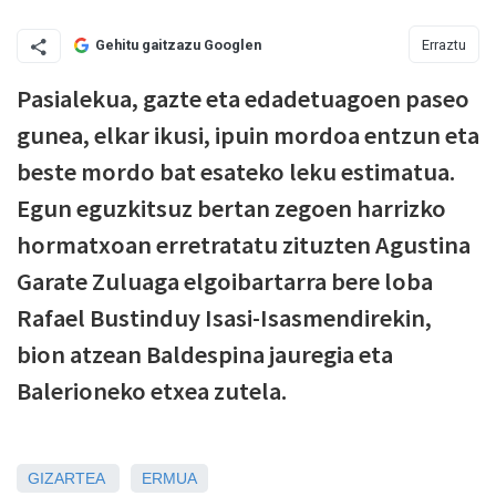
Erraztu
Gehitu gaitzazu Googlen
Pasialekua, gazte eta edadetuagoen paseo
gunea, elkar ikusi, ipuin mordoa entzun eta
beste mordo bat esateko leku estimatua.
Egun eguzkitsuz bertan zegoen harrizko
hormatxoan erretratatu zituzten Agustina
Garate Zuluaga elgoibartarra bere loba
Rafael Bustinduy Isasi-Isasmendirekin,
bion atzean Baldespina jauregia eta
Balerioneko etxea zutela.
GIZARTEA
ERMUA