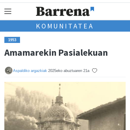
KOMUNITATEA
1953
Amamarekin Pasialekuan
Aspaldiko argazkiak
2025eko abuztuaren 21a