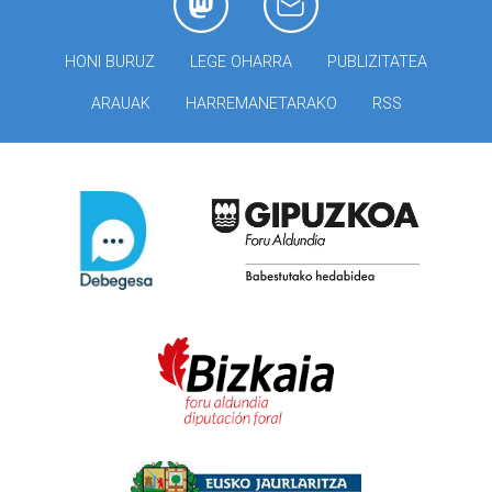
HONI BURUZ
LEGE OHARRA
PUBLIZITATEA
ARAUAK
HARREMANETARAKO
RSS