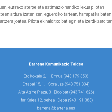
uen, eurirako aterpe eta estimazio handiko lekua pilotan
zteen ardura izaten zen, eguerdiko tartean, harrapatika baten
rtzera joatea. Pilota ekinalditxo bat egin eta izerdi-izerdita
Barrena Komunikazio Taldea
Erdikokale 2,1 · Ermua (
943 179 350)
Errabal 15, 1. · Soraluze (
943 751 304)
Aita Agirre Plaza, 3 · Elgoibar (
943 741 626)
Ifar Kalea 12, behea · Deba (
943 191 383)
barrena@barrena.eus