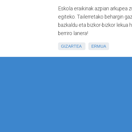
Eskola eraikinak azpian arkupea z
egiteko. Tailerretako behargin ga
bazkaldu eta bizkor-bizkor lekua ha
berriro lanera!
GIZARTEA
ERMUA