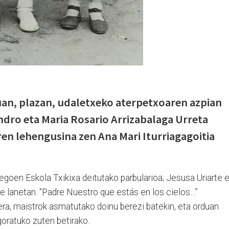
an, plazan, udaletxeko aterpetxoaren azpian
andro eta Maria Rosario Arrizabalaga Urreta
n lehengusina zen Ana Mari Iturriagagoitia
egoen Eskola Txikixa deitutako parbularioa; Jesusa Uriarte 
e lanetan. “Padre Nuestro que estás en los cielos…”
ra, maistrok asmatutako doinu berezi batekin, eta orduan
goratuko zuten betirako.