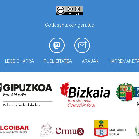
Codesyntaxek garatua
LEGE OHARRA
PUBLIZITATEA
ARAUAK
HARREMANET