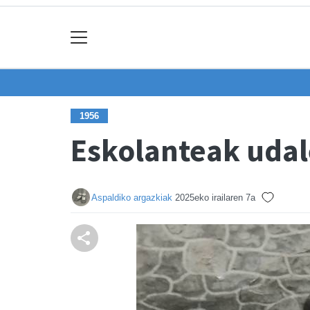
1956
Eskolanteak udal
Aspaldiko argazkiak
2025eko irailaren 7a