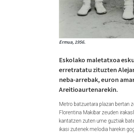
Ermua, 1956.
Eskolako maletatxoa esku
erretratatu zituzten Alej
neba-arrebak, euron amare
Areitioaurtenarekin.
Metro batzuetara plazan bertan z
Florentina Makibar zeuden irakasl
kantatzen zuten ume guztiak bate
ikasi zutenek melodia harekin go