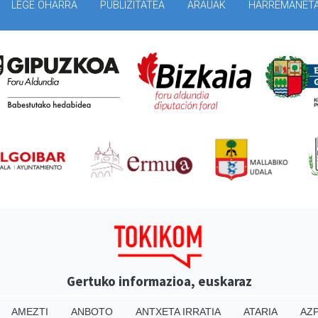
LEGE OHARRA
PUBLIZITATEA
ARAUAK
HARREMANET
Gertuko informazioa, euskaraz
AMEZTI
ANBOTO
ANTXETA IRRATIA
ATARIA
AZP