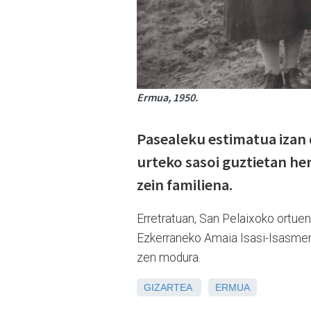
Ermua, 1950.
Pasealeku estimatua izan d
urteko sasoi guztietan he
zein familiena.
Erretratuan, San Pelaixoko ortue
Ezkerraneko Amaia Isasi-Isasmend
zen modura.
GIZARTEA
ERMUA