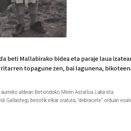
a beti Mallabirako bidea eta paraje laua izatea
rritarren topagune zen, bai lagunena, bikoteen
n aurreko aldean Betiondoko Miren Astarloa Laka eta
i Gallastegi, besotik elkar oratuta, “debracete” orduan esa