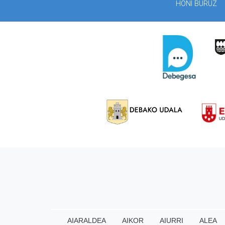
HONI BURUZ
AIARALDEA
AIKOR
AIURRI
ALEA