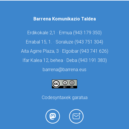
Barrena Komunikazio Taldea
Erdikokale 2,1 · Ermua (
943 179 350)
Errabal 15, 1. · Soraluze (
943 751 304)
Aita Agirre Plaza, 3 · Elgoibar (
943 741 626)
Ifar Kalea 12, behea · Deba (
943 191 383)
barrena@barrena.eus
Codesyntaxek garatua