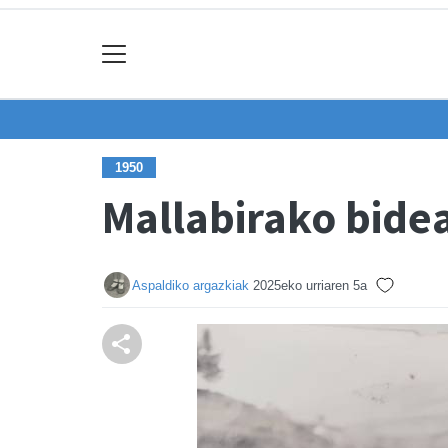
1950
Mallabirako bide
Aspaldiko argazkiak
2025eko urriaren 5a