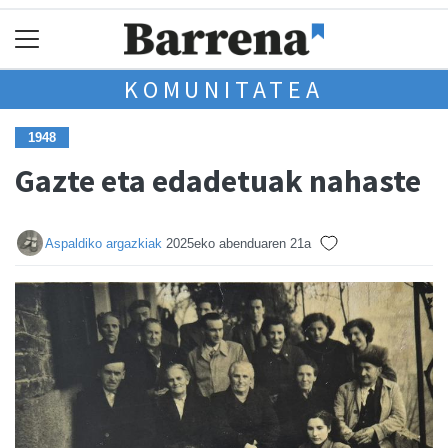
KOMUNITATEA
1948
Gazte eta edadetuak nahaste
Aspaldiko argazkiak
2025eko abenduaren 21a