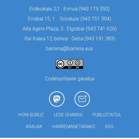
Erdikokale 2,1 · Ermua (
943 179 350)
Errabal 15, 1. · Soraluze (
943 751 304)
Aita Agirre Plaza, 3 · Elgoibar (
943 741 626)
Ifar Kalea 12, behea · Deba (
943 191 383)
barrena@barrena.eus
Codesyntaxek garatua
HONI BURUZ
LEGE OHARRA
PUBLIZITATEA
ARAUAK
HARREMANETARAKO
RSS