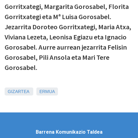
Gorritxategi, Margarita Gorosabel, Florita
Gorritxategi eta Mª Luisa Gorosabel.
Jezarrita Doroteo Gorritxategi, Maria Atxa,
Viviana Lezeta, Leonisa Egiazu eta Ignacio
Gorosabel. Aurre aurrean jezarrita Felisin
Gorosabel, Pili Ansola eta Mari Tere
Gorosabel.
GIZARTEA
ERMUA
Barrena Komunikazio Taldea