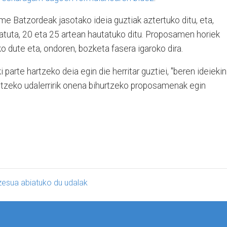
 Batzordeak jasotako ideia guztiak aztertuko ditu, eta,
katuta, 20 eta 25 artean hautatuko ditu. Proposamen horiek
o dute eta, ondoren, bozketa fasera igaroko dira.
arte hartzeko deia egin die herritar guztiei, "beren ideiekin
itzeko udalerririk onena bihurtzeko proposamenak egin
zesua abiatuko du udalak