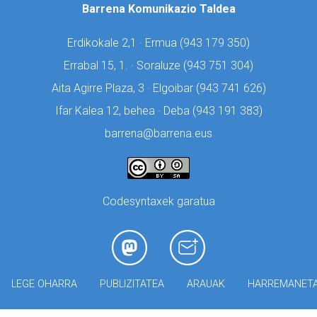
Barrena Komunikazio Taldea
Erdikokale 2,1 · Ermua (
943 179 350)
Errabal 15, 1. · Soraluze (
943 751 304)
Aita Agirre Plaza, 3 · Elgoibar (
943 741 626)
Ifar Kalea 12, behea · Deba (
943 191 383)
barrena@barrena.eus
Codesyntaxek garatua
LEGE OHARRA
PUBLIZITATEA
ARAUAK
HARREMANET