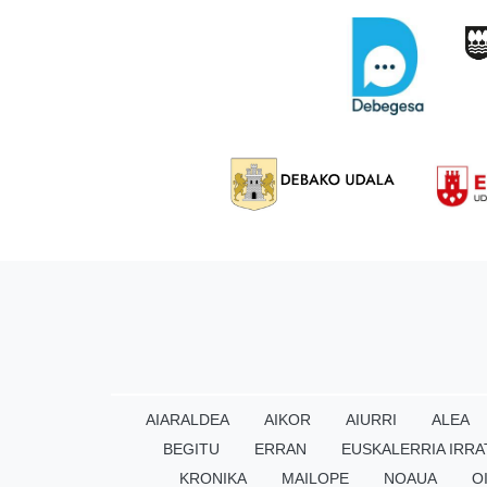
AIARALDEA
AIKOR
AIURRI
ALEA
BEGITU
ERRAN
EUSKALERRIA IRRA
KRONIKA
MAILOPE
NOAUA
O