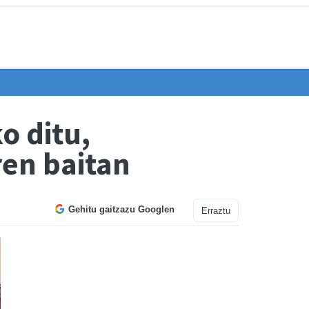
o ditu,
ren baitan
Gehitu gaitzazu Googlen
Erraztu