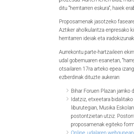
ditu "herritarren eskura", haiek era
Proposamenak jasotzeko fasearen 
Aztiker aholkularitza enpresako k
herritarren ideiak eta iradokizuna
Aurrekontu parte-hartzaileen eki
udal gobernuaren esanetan, "harrer
otsailaren 17ra arteko epea izan
ezberdinak dituzte aukeran:
Bihar Foruen Plazan jarriko
Idatziz, etxeetara bidalitako
liburutegian, Musika Eskola
postontzietan utziz. Postont
proposamenak egiteko formu
Online, udalaren webgunean 