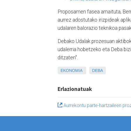
Proposamen fasea amaituta, Berme
aurrez adostutako irizpideak apli
udalaren balorazio teknikoa pasak
Debako Udalak prozesuan aktiboki p
udalerria hobetzeko eta Deba biz
ditzaten".
EKONOMIA
DEBA
Erlazionatuak
Aurrekontu parte-hartzaileen pro