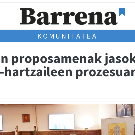
KOMUNITATEA
en proposamenak jasok
-hartzaileen prozesua