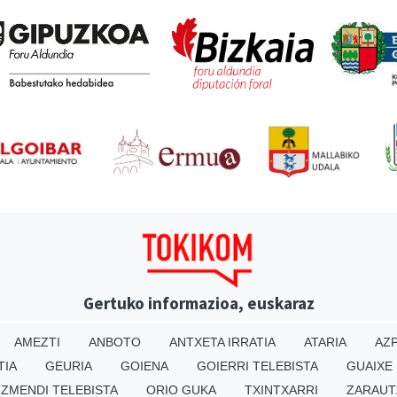
Gertuko informazioa, euskaraz
AMEZTI
ANBOTO
ANTXETA IRRATIA
ATARIA
AZP
TIA
GEURIA
GOIENA
GOIERRI TELEBISTA
GUAIXE
IZMENDI TELEBISTA
ORIO GUKA
TXINTXARRI
ZARAUT