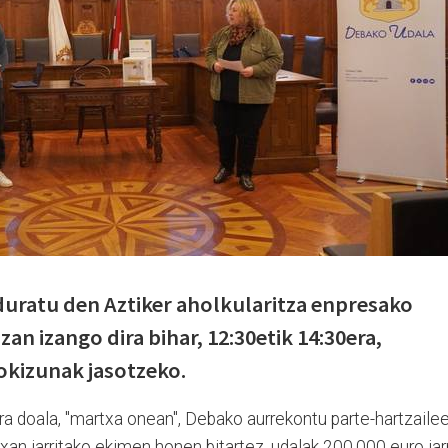
duratu den Aztiker aholkularitza enpresako
n izango dira bihar, 12:30etik 14:30era,
dokizunak jasotzeko.
ra doala, "martxa onean", Debako aurrekontu parte-hartzaile
xan jarritako ekimen honen bitartez, udalak 200.000 euro jarr