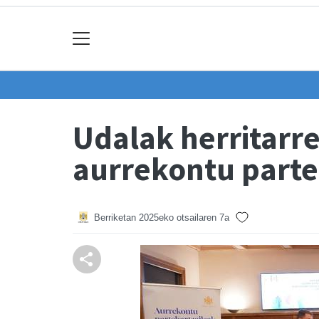
Udalak herritarr
aurrekontu parte
Berriketan
2025eko otsailaren 7a