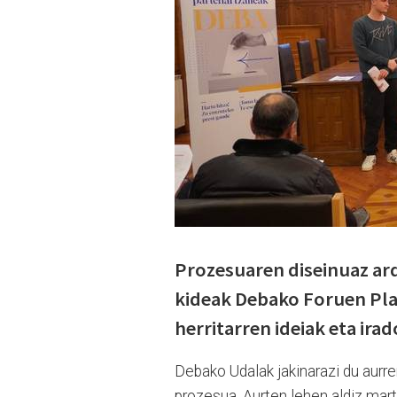
Prozesuaren diseinuaz ar
kideak Debako Foruen Plaza
herritarren ideiak eta ira
Debako Udalak jakinarazi du aurre
prozesua. Aurten lehen aldiz mart