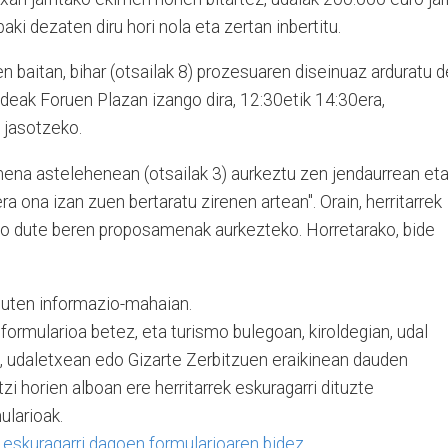
baki dezaten diru hori nola eta zertan inbertitu.
baitan, bihar (otsailak 8) prozesuaren diseinuaz arduratu 
ideak Foruen Plazan izango dira, 12:30etik 14:30era,
k jasotzeko.
mena astelehenean (otsailak 3) aurkeztu zen jendaurrean eta
a ona izan zuen bertaratu zirenen artean". Orain, herritarrek
go dute beren proposamenak aurkezteko. Horretarako, bide
 duten informazio-mahaian.
 formularioa betez, eta turismo bulegoan, kiroldegian, udal
n, udaletxean edo Gizarte Zerbitzuen eraikinean dauden
zi horien alboan ere herritarrek eskuragarri dituzte
larioak.
eskuragarri dagoen formularioaren bidez
.