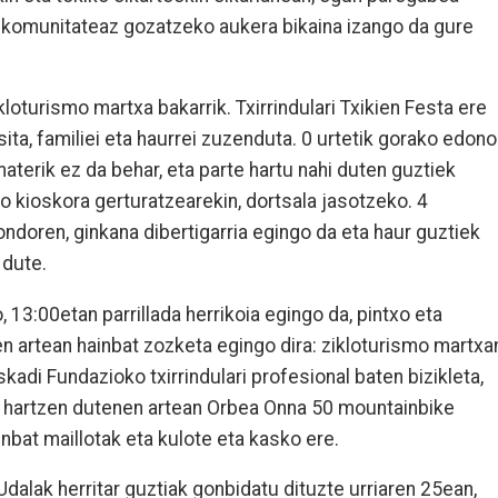
ta komunitateaz gozatzeko aukera bikaina izango da gure
ikloturismo martxa bakarrik. Txirrindulari Txikien Festa ere
ita, familiei eta haurrei zuzenduta. 0 urtetik gorako edono
aterik ez da behar, eta parte hartu nahi duten guztiek
o kioskora gerturatzearekin, dortsala jasotzeko. 4
ndoren, ginkana dibertigarria egingo da eta haur guztiek
 dute.
 13:00etan parrillada herrikoia egingo da, pintxo eta
en artean hainbat zozketa egingo dira: zikloturismo martxa
kadi Fundazioko txirrindulari profesional baten bizikleta,
rte hartzen dutenen artean Orbea Onna 50 mountainbike
inbat maillotak eta kulote eta kasko ere.
alak herritar guztiak gonbidatu dituzte urriaren 25ean,