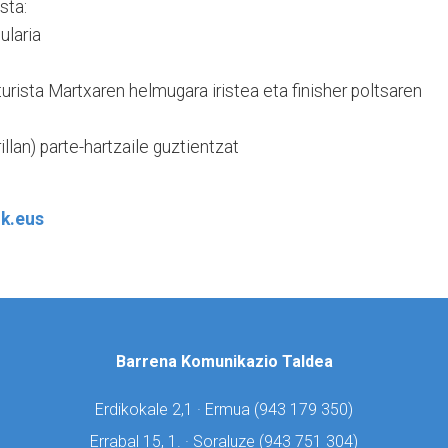
sta:
ularia
urista Martxaren helmugara iristea eta finisher poltsaren
)
llan) parte-hartzaile guztientzat
k.eus
Barrena Komunikazio Taldea
Erdikokale 2,1 · Ermua (
943 179 350)
Errabal 15, 1. · Soraluze (
943 751 304)