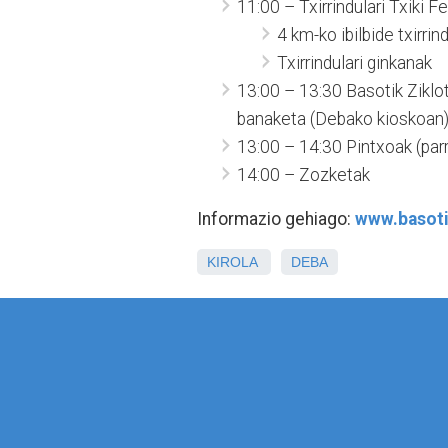
11:00 – Txirrindulari Txiki Fe
4 km-ko ibilbide txirrind
Txirrindulari ginkanak
13:00 – 13:30 Basotik Ziklot
banaketa (Debako kioskoan
13:00 – 14:30 Pintxoak (parri
14:00 – Zozketak
Informazio gehiago:
www.basoti
KIROLA
DEBA