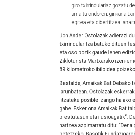
giro txirrindulariaz gozatu 
amaitu ondoren, ginkana txirr
egitea eta dibertitzea jarrai
Jon Ander Ostolazak adierazi d
txirrindularitza batuko dituen f
eta oso pozik gaude lehen edizio
Zikloturista Martxarako izen-ema
89 kilometroko ibilbidea goizeko
Bestalde, Amaikak Bat Debako txi
larunbatean. Ostolazak eskerrak 
litzateke posible izango halako 
gabe. Esker ona Amaikak Bat tald
prestutasun eta ilusioagatik”. De
hartzea azpimarratu ditu: “Dena 
betetzeko. Basotik Fundazioarek