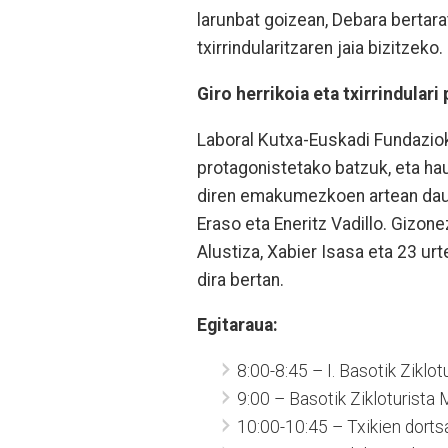
larunbat goizean, Debara bertara
txirrindularitzaren jaia bizitzeko.
Giro herrikoia eta txirrindular
Laboral Kutxa-Euskadi Fundazioko
protagonistetako batzuk, eta hau
diren emakumezkoen artean daud
Eraso eta Eneritz Vadillo. Gizone
Alustiza, Xabier Isasa eta 23 ur
dira bertan.
Egitaraua:
8:00-8:45 – I. Basotik Ziklo
9:00 – Basotik Zikloturista 
10:00-10:45 – Txikien dorts