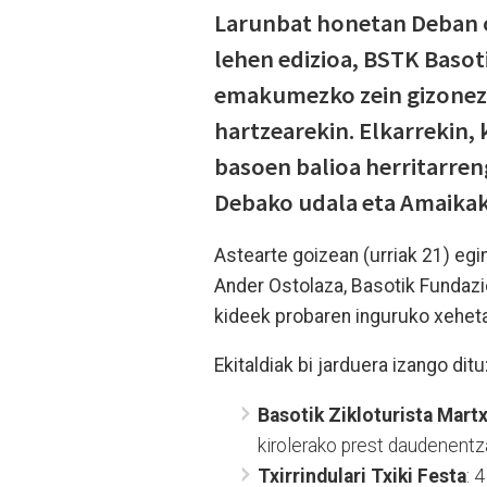
Larunbat honetan Deban os
lehen edizioa, BSTK Baso
emakumezko zein gizonezk
hartzearekin. Elkarrekin, 
basoen balioa herritarre
Debako udala eta Amaikak 
Astearte goizean (urriak 21) eg
Ander Ostolaza, Basotik Fundazi
kideek probaren inguruko xehet
Ekitaldiak bi jarduera izango ditu
Basotik Zikloturista Mart
kirolerako prest daudenentz
Txirrindulari Txiki Festa
: 