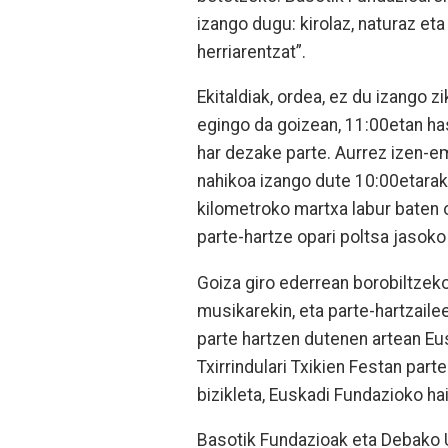
izango dugu: kirolaz, naturaz e
herriarentzat”.
Ekitaldiak, ordea, ez du izango z
egingo da goizean, 11:00etan has
har dezake parte. Aurrez izen-em
nahikoa izango dute 10:00etarak
kilometroko martxa labur baten o
parte-hartze opari poltsa jasoko
Goiza giro ederrean borobiltzeko,
musikarekin, eta parte-hartzaile
parte hartzen dutenen artean Eus
Txirrindulari Txikien Festan pa
bizikleta, Euskadi Fundazioko ha
Basotik Fundazioak eta Debako Ud