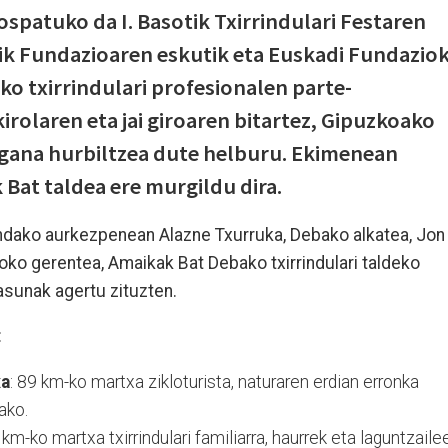
patuko da I. Basotik Txirrindulari Festaren
tik Fundazioaren eskutik eta Euskadi Fundazio
o txirrindulari profesionalen parte-
kirolaren eta jai giroaren bitartez, Gipuzkoako
ngana hurbiltzea dute helburu. Ekimenean
Bat taldea ere murgildu dira.
indako aurkezpenean Alazne Txurruka, Debako alkatea, Jon
oko gerentea, Amaikak Bat Debako txirrindulari taldeko
asunak agertu zituzten.
:
xa
: 89 km-ko martxa zikloturista, naturaren erdian erronka
ako.
4 km-ko martxa txirrindulari familiarra, haurrek eta laguntzaile