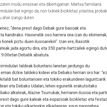
dezaten modu errazean eta dibertigarrian. Martxa familiarra
indulari bat egingo da, non txikiek bizikletaz jolastea, probak
tu ahal izango duten.
uenez, “dena prest dago Debak gure basoak eta
esta handirako. Hasieratik oso harrera ona izan du ekimenak
 honek piztu duen ilusioarekin”. Izan ere, Basotik
teak jada agortu dira, eta 350 parte-hartzailek egingo dut
 9:00etan Debatik abiatuta.
rrindulari taldeak boluntario lanetan jardungo du
eman dizkie taldeko kideei eta Debako herriari oro har: “e
ekitaldi bat boluntarioen eta tokiko erakundeen laguntzarik
eari eta Debako Udalari, lehen egunetik erakutsitako
bako alkateak, Alazne Txurrukak, herriaren ilusioa eta part
prest dago gure kaleak eta espazioak bizikletaz eta festa
in eta tokiko elkarteekin elkarlanean, egun paregabea