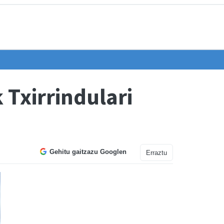
 Txirrindulari
Gehitu gaitzazu Googlen
Erraztu