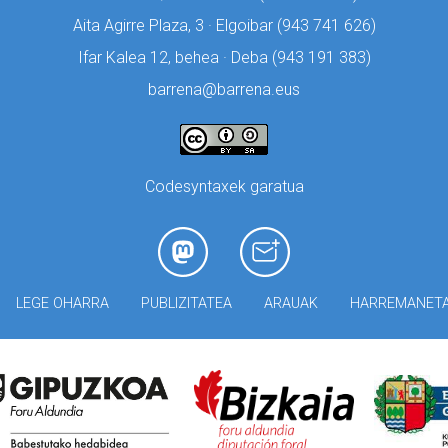
Aita Agirre Plaza, 3 · Elgoibar (
943 741 626)
Ifar Kalea 12, behea · Deba (
943 191 383)
barrena@barrena.eus
Codesyntaxek garatua
LEGE OHARRA
PUBLIZITATEA
ARAUAK
HARREMANET