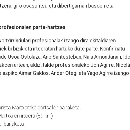
tzera, giro osasuntsu eta dibertigarrian basoen eta
i profesionalen parte-hartzea
 txirrindulari profesionalak izango dira ekitaldiaren
ek bi bizikleta irteeratan hartuko dute parte. Konfirmatu
e Usoa Ostolaza, Ane Santesteban, Naia Amondarain, Ido
zkoen artean, aldiz, talde profesionaleko Jon Agirre, Nicol
te azpiko Aimar Galdos, Ander Otegi eta Yago Agirre izango
turista Martxarako dortsalen banaketa
Martxaren irteera (89 km)
al banaketa