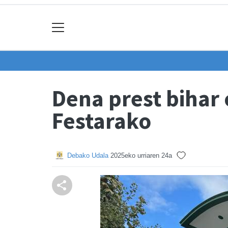
Dena prest bihar 
Festarako
Debako Udala
2025eko urriaren 24a