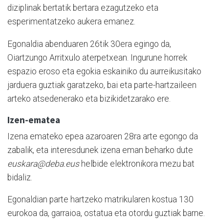
diziplinak bertatik bertara ezagutzeko eta
esperimentatzeko aukera emanez.
Egonaldia abenduaren 26tik 30era egingo da,
Oiartzungo Arritxulo aterpetxean. Ingurune horrek
espazio eroso eta egokia eskainiko du aurreikusitako
jarduera guztiak garatzeko, bai eta parte-hartzaileen
arteko atsedenerako eta bizikidetzarako ere.
Izen-ematea
Izena emateko epea azaroaren 28ra arte egongo da
zabalik, eta interesdunek izena eman beharko dute
euskara@deba.eus
helbide elektronikora mezu bat
bidaliz.
Egonaldian parte hartzeko matrikularen kostua 130
eurokoa da, garraioa, ostatua eta otordu guztiak barne.