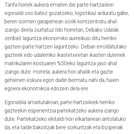
Tarifa horrek aukera ematen die parte-hartzaileei
egonaldi oso batez gozatzeko, logistikaz arduratu gabe,
beren sormen garapenean soilik kontzentratu ahal
izango direla ziurtatuz.Ildo horretan, Debako Udalak
zenbait laguntza ekonomiko aurreikusi ditu herriko
gazteei parte hartzen laguntzeko. Deban erroldatutako
gazteek edo udalerriko ikastetxeetan ikasten dutenek
matrikularen kostuaren %50eko laguntza jaso ahal
izango dute. Horrela, aukera hori ahalik eta gazte
gehienen eskura egon dadin bermatu nahi da, haien
egoera ekonomikoa edozein dela ere.
Egonaldia amaitutakoan, parte-hartzaileek herriko
gazteekin esperientzia partekatzeko aukera izango
dute. Partekatzeko ekitaldi hori elkarlanean antolatuko
da, eta talde bakoitzak bere sorkuntzak eta bizipenak