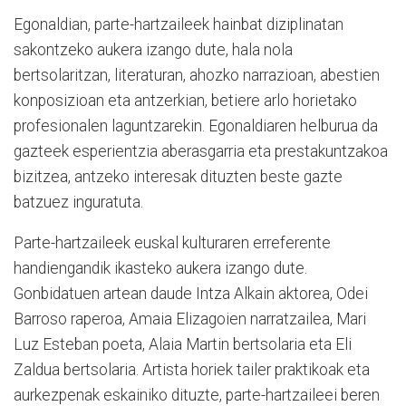
Egonaldian, parte-hartzaileek hainbat diziplinatan
sakontzeko aukera izango dute, hala nola
bertsolaritzan, literaturan, ahozko narrazioan, abestien
konposizioan eta antzerkian, betiere arlo horietako
profesionalen laguntzarekin. Egonaldiaren helburua da
gazteek esperientzia aberasgarria eta prestakuntzakoa
bizitzea, antzeko interesak dituzten beste gazte
batzuez inguratuta.
Parte-hartzaileek euskal kulturaren erreferente
handiengandik ikasteko aukera izango dute.
Gonbidatuen artean daude Intza Alkain aktorea, Odei
Barroso raperoa, Amaia Elizagoien narratzailea, Mari
Luz Esteban poeta, Alaia Martin bertsolaria eta Eli
Zaldua bertsolaria. Artista horiek tailer praktikoak eta
aurkezpenak eskainiko dituzte, parte-hartzaileei beren