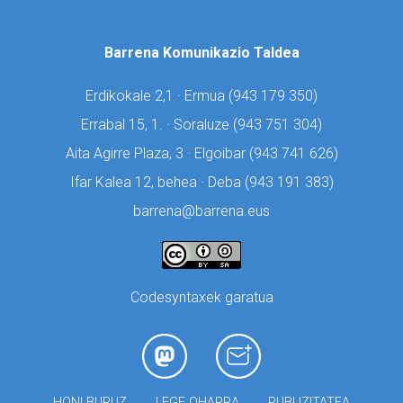
Barrena Komunikazio Taldea
Erdikokale 2,1 · Ermua (
943 179 350)
Errabal 15, 1. · Soraluze (
943 751 304)
Aita Agirre Plaza, 3 · Elgoibar (
943 741 626)
Ifar Kalea 12, behea · Deba (
943 191 383)
barrena@barrena.eus
Codesyntaxek garatua
HONI BURUZ
LEGE OHARRA
PUBLIZITATEA