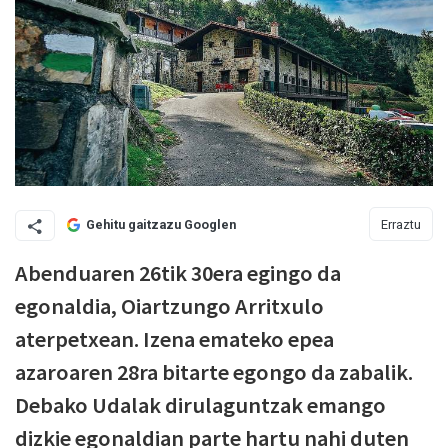
Erraztu
Gehitu gaitzazu Googlen
Abenduaren 26tik 30era egingo da
egonaldia, Oiartzungo Arritxulo
aterpetxean. Izena emateko epea
azaroaren 28ra bitarte egongo da zabalik.
Debako Udalak dirulaguntzak emango
dizkie egonaldian parte hartu nahi duten