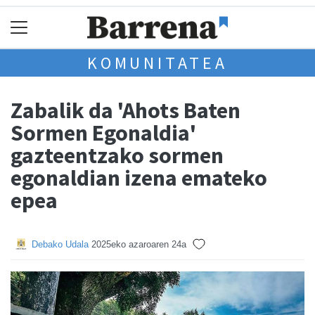
KOMUNITATEA
Zabalik da 'Ahots Baten
Sormen Egonaldia'
gazteentzako sormen
egonaldian izena emateko
epea
Debako Udala
2025eko azaroaren 24a