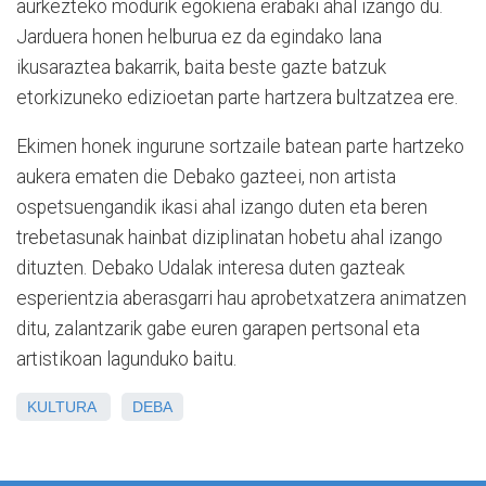
aurkezteko modurik egokiena erabaki ahal izango du.
Jarduera honen helburua ez da egindako lana
ikusaraztea bakarrik, baita beste gazte batzuk
etorkizuneko edizioetan parte hartzera bultzatzea ere.
Ekimen honek ingurune sortzaile batean parte hartzeko
aukera ematen die Debako gazteei, non artista
ospetsuengandik ikasi ahal izango duten eta beren
trebetasunak hainbat diziplinatan hobetu ahal izango
dituzten. Debako Udalak interesa duten gazteak
esperientzia aberasgarri hau aprobetxatzera animatzen
ditu, zalantzarik gabe euren garapen pertsonal eta
artistikoan lagunduko baitu.
KULTURA
DEBA