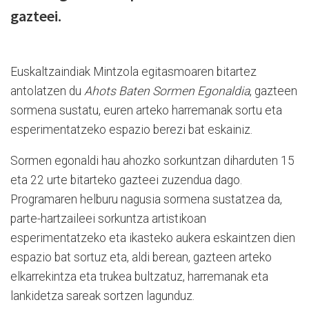
gazteei.
Euskaltzaindiak Mintzola egitasmoaren bitartez
antolatzen du
Ahots Baten Sormen Egonaldia
, gazteen
sormena sustatu, euren arteko harremanak sortu eta
esperimentatzeko espazio berezi bat eskainiz.
Sormen egonaldi hau ahozko sorkuntzan diharduten 15
eta 22 urte bitarteko gazteei zuzendua dago.
Programaren helburu nagusia sormena sustatzea da,
parte-hartzaileei sorkuntza artistikoan
esperimentatzeko eta ikasteko aukera eskaintzen dien
espazio bat sortuz eta, aldi berean, gazteen arteko
elkarrekintza eta trukea bultzatuz, harremanak eta
lankidetza sareak sortzen lagunduz.