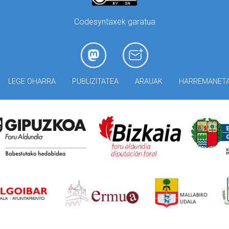
Codesyntaxek garatua
LEGE OHARRA
PUBLIZITATEA
ARAUAK
HARREMANET