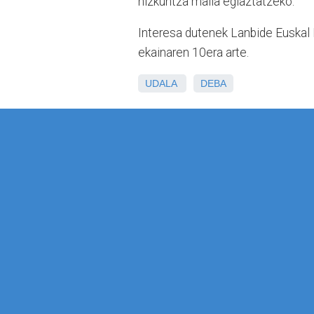
hizkuntza maila egiaztatzeko.
Interesa dutenek Lanbide Euska
ekainaren 10era arte.
UDALA
DEBA