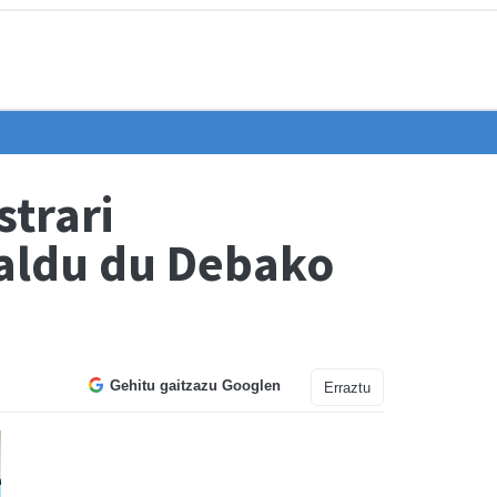
trari
baldu du Debako
Gehitu gaitzazu Googlen
Erraztu