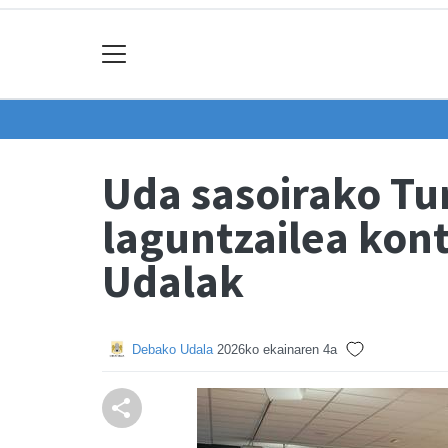
Uda sasoirako Tu
laguntzailea kon
Udalak
Debako Udala
2026ko ekainaren 4a