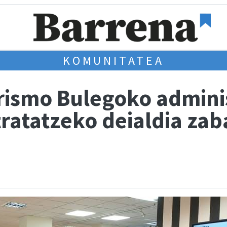
KOMUNITATEA
rismo Bulegoko adminis
tratatzeko deialdia za