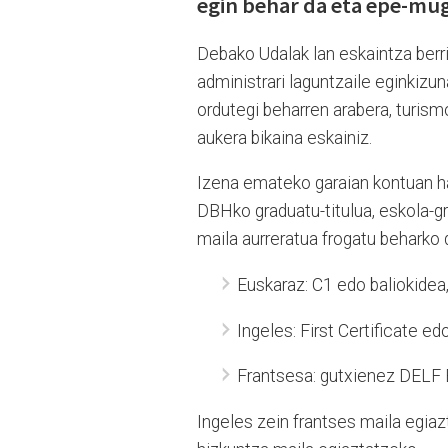
egin behar da eta epe-mug
Debako Udalak lan eskaintza berri
administrari laguntzaile eginkizu
ordutegi beharren arabera, turism
aukera bikaina eskainiz.
Izena emateko garaian kontuan ha
DBHko graduatu-titulua, eskola-gr
maila aurreratua frogatu beharko 
Euskaraz: C1 edo baliokidea,
Ingeles: First Certificate ed
Frantsesa: gutxienez DELF 
Ingeles zein frantses maila egiazt