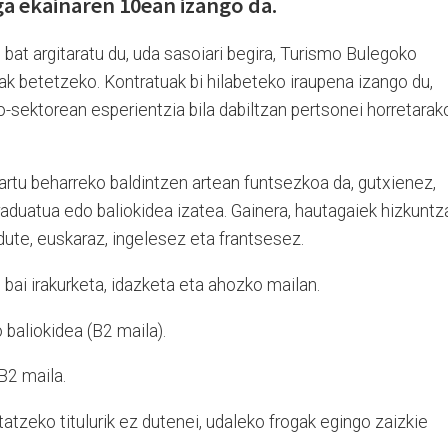
a ekainaren 10ean izango da.
 bat argitaratu du, uda sasoiari begira, Turismo Bulegoko
nak betetzeko. Kontratuak bi hilabeteko iraupena izango du,
o-sektorean esperientzia bila dabiltzan pertsonei horretarak
rtu beharreko baldintzen artean funtsezkoa da, gutxienez,
aduatua edo baliokidea izatea. Gainera, hautagaiek hizkuntz
dute, euskaraz, ingelesez eta frantsesez.
 bai irakurketa, idazketa eta ahozko mailan.
o baliokidea (B2 maila).
B2 maila.
atzeko titulurik ez dutenei, udaleko frogak egingo zaizkie