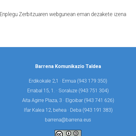
l Enplegu Zerbitzuaren webgunean eman dezakete izena
Barrena Komunikazio Taldea
Erdikokale 2,1 · Ermua (
943 179 350)
Errabal 15, 1. · Soraluze (
943 751 304)
Aita Agirre Plaza, 3 · Elgoibar (
943 741 626)
Ifar Kalea 12, behea · Deba (
943 191 383)
barrena@barrena.eus