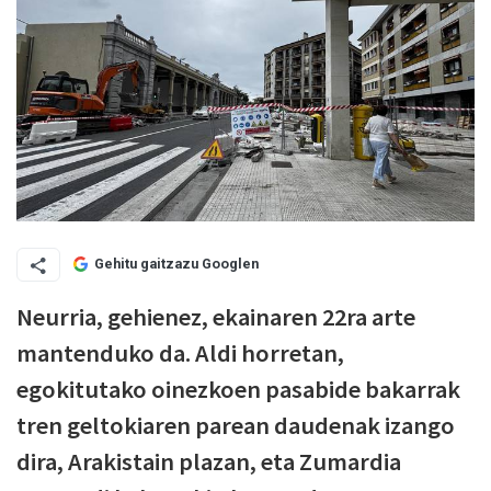
Gehitu gaitzazu Googlen
Neurria, gehienez, ekainaren 22ra arte
mantenduko da. Aldi horretan,
egokitutako oinezkoen pasabide bakarrak
tren geltokiaren parean daudenak izango
dira, Arakistain plazan, eta Zumardia