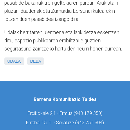
pasabide bakarrak tren geltokiaren parean, Arakistain
plazan, daudenak eta Zumardia Lersundi kalearekin
lotzen duen pasabidea izango dira.
Udalak herritarren ulermena eta lankidetza eskertzen
ditu, espazio publikoaren erabiltzaile guztien
segurtasuna zaintzeko hartu den neurri honen aurrean.
UDALA
DEBA
Barrena Komunikazio Taldea
Erdikokale 2,1 · Ermua (
943 179 350)
Errabal 15, 1. · Soraluze (
943 751 304)