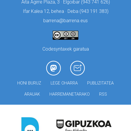
Aita Agirre Plaza, 3 · Elgoibar (
943 741 626)
Ifar Kalea 12, behea · Deba (
943 191 383)
barrena@barrena.eus
Codesyntaxek garatua
HONI BURUZ
LEGE OHARRA
PUBLIZITATEA
ARAUAK
HARREMANETARAKO
RSS