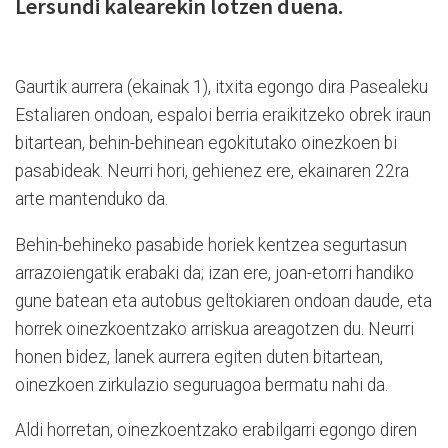
Lersundi kalearekin lotzen duena.
Gaurtik aurrera (ekainak 1), itxita egongo dira Pasealeku
Estaliaren ondoan, espaloi berria eraikitzeko obrek iraun
bitartean, behin-behinean egokitutako oinezkoen bi
pasabideak. Neurri hori, gehienez ere, ekainaren 22ra
arte mantenduko da.
Behin-behineko pasabide horiek kentzea segurtasun
arrazoiengatik erabaki da; izan ere, joan-etorri handiko
gune batean eta autobus geltokiaren ondoan daude, eta
horrek oinezkoentzako arriskua areagotzen du. Neurri
honen bidez, lanek aurrera egiten duten bitartean,
oinezkoen zirkulazio seguruagoa bermatu nahi da.
Aldi horretan, oinezkoentzako erabilgarri egongo diren