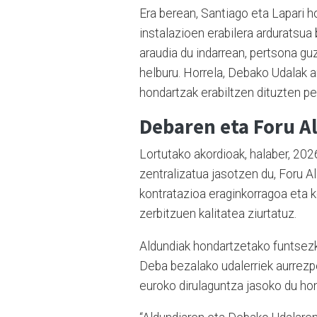
Era berean, Santiago eta Lapari h
instalazioen erabilera arduratsua
araudia du indarrean, pertsona gu
helburu. Horrela, Debako Udalak a
hondartzak erabiltzen dituzten pe
Debaren eta Foru A
Lortutako akordioak, halaber, 202
zentralizatua jasotzen du, Foru A
kontratazioa eraginkorragoa eta 
zerbitzuen kalitatea ziurtatuz.
Aldundiak hondartzetako funtsezko
Deba bezalako udalerriek aurrez
euroko dirulaguntza jasoko du ho