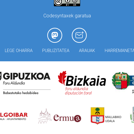
Codesyntaxek garatua
LEGE OHARRA
PUBLIZITATEA
ARAUAK
HARREMANET