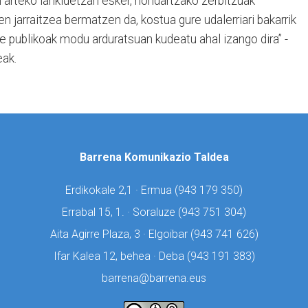
arteko lankidetzari esker, hondartzako zerbitzuak
n jarraitzea bermatzen da, kostua gure udalerriari bakarrik
de publikoak modu arduratsuan kudeatu ahal izango dira” -
eak.
Barrena Komunikazio Taldea
Erdikokale 2,1 · Ermua (
943 179 350)
Errabal 15, 1. · Soraluze (
943 751 304)
Aita Agirre Plaza, 3 · Elgoibar (
943 741 626)
Ifar Kalea 12, behea · Deba (
943 191 383)
barrena@barrena.eus