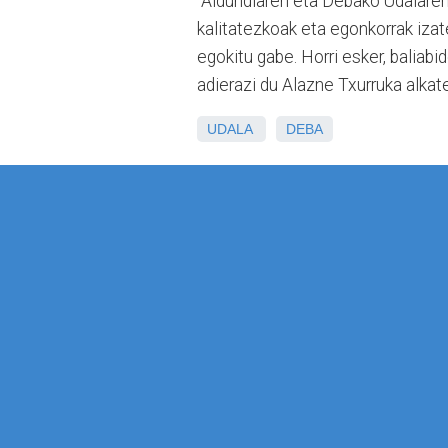
“Aldundiaren eta Debako Udalaren 
kalitatezkoak eta egonkorrak izate
egokitu gabe. Horri esker, baliabi
adierazi du Alazne Txurruka alkat
UDALA
DEBA