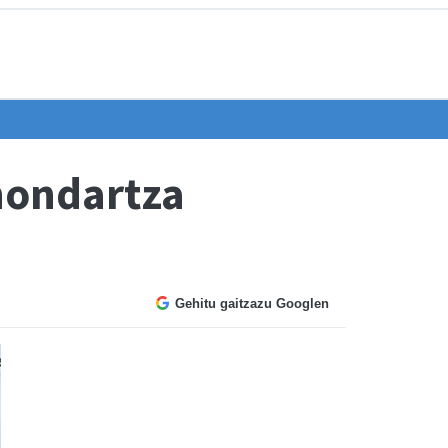
hondartza
Gehitu gaitzazu Googlen