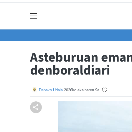
Asteburuan eman
denboraldiari
Debako Udala
2026ko ekainaren 9a