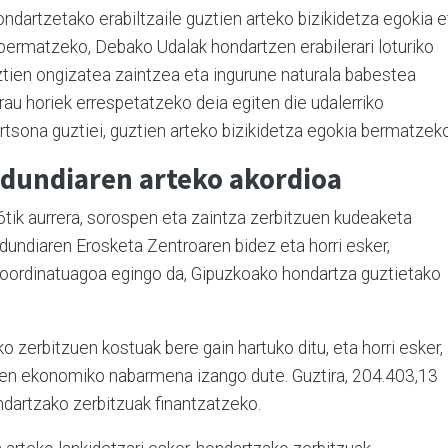
ondartzetako erabiltzaile guztien arteko bizikidetza egokia e
 bermatzeko, Debako Udalak hondartzen erabilerari loturiko
ztien ongizatea zaintzea eta ingurune naturala babestea
rau horiek errespetatzeko deia egiten die udalerriko
rtsona guztiei, guztien arteko bizikidetza egokia bermatzeko
ldundiaren arteko akordioa
6tik aurrera, sorospen eta zaintza zerbitzuen kudeaketa
ldundiaren Erosketa Zentroaren bidez eta horri esker,
koordinatuagoa egingo da, Gipuzkoako hondartza guztietako
 zerbitzuen kostuak bere gain hartuko ditu, eta horri esker,
pen ekonomiko nabarmena izango dute. Guztira, 204.403,13
ndartzako zerbitzuak finantzatzeko.