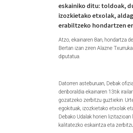
eskainiko ditu: toldoak, 
izozkietako etxolak, ald
erabiltzeko hondartzen er
Atzo, ekainaren 8an, hondartza de
Bertan izan ziren Alazne Txurruka
diputatua.
Datorren asteburuan, Debak ofizi
denboraldia ekainaren 13tik irailar
gozatzeko zerbitzu guztiekin. Urt
egokituak, izozkietako etxolak eta
Debako Udalak horien lizitazioan l
kalitatezko eskaintza eta zerbit