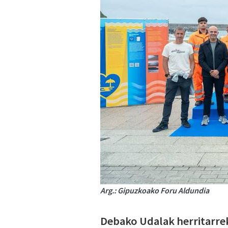
Arg.: Gipuzkoako Foru Aldundia
Debako Udalak herritarrek