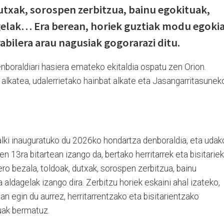
dutxak, sorospen zerbitzua, bainu egokituak,
agelak… Era berean, horiek guztiak modu egoki
abilera arau nagusiak gogorarazi ditu.
nboraldiari hasiera emateko ekitaldia ospatu zen Orion.
 alkatea, udalerrietako hainbat alkate eta Jasangarritasunek
alki inauguratuko du 2026ko hondartza denboraldia, eta udak
en 13ra bitartean izango da, bertako herritarrek eta bisitariek
ero bezala, toldoak, dutxak, sorospen zerbitzua, bainu
 aldagelak izango dira. Zerbitzu horiek eskaini ahal izateko,
an egin du aurrez, herritarrentzako eta bisitarientzako
zuak bermatuz.