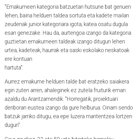
"Emakumeen kategoria batzuetan hutsune bat genuen
lehen, baina helduen taldea sortuta eta kadete mailan
zeudenak junior kategoriara igota, katea osatu dugula
esan genezake. Hau da, aurtengoa izango da kategoria
guztietan emakumeen taldeak izango ditugun lehen
urtea, kadeteak, haurrak eta saski eskolako neskatoak
ere kontuan
hartuta".
Aurrez emakume helduen talde bat eratzeko saiakera
egin zuten arren, ahaleginek ez zutela fruiturik eman
azaldu du Arantzamendik. "Horregatik, proiektuari
denboran eustea izango da gure helburua. Oinarri sendo
batzuk jarriko ditugu; ea epe luzera mantentzea lortzen
dugun".