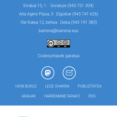
Errabal 15, 1. · Soraluze (
943 751 304)
Aita Agirre Plaza, 3 · Elgoibar (
943 741 626)
Ifar Kalea 12, behea · Deba (
943 191 383)
barrena@barrena.eus
Codesyntaxek garatua
HONI BURUZ
LEGE OHARRA
PUBLIZITATEA
ARAUAK
HARREMANETARAKO
RSS