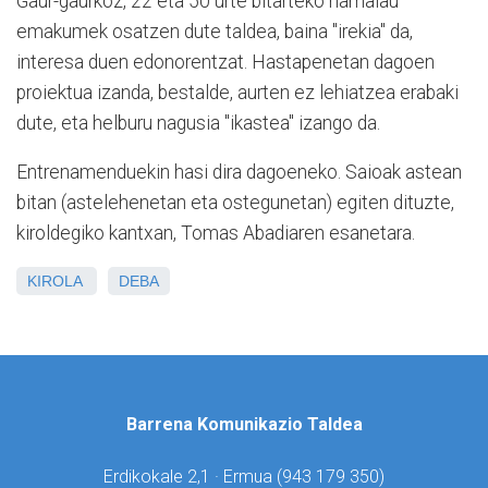
Gaur-gaurkoz, 22 eta 50 urte bitarteko hamalau
emakumek osatzen dute taldea, baina "irekia" da,
interesa duen edonorentzat. Hastapenetan dagoen
proiektua izanda, bestalde, aurten ez lehiatzea erabaki
dute, eta helburu nagusia "ikastea" izango da.
Entrenamenduekin hasi dira dagoeneko. Saioak astean
bitan (astelehenetan eta ostegunetan) egiten dituzte,
kiroldegiko kantxan, Tomas Abadiaren esanetara.
KIROLA
DEBA
Barrena Komunikazio Taldea
Erdikokale 2,1 · Ermua (
943 179 350)