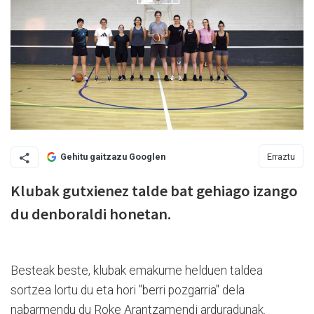
Erraztu
Gehitu gaitzazu Googlen
Klubak gutxienez talde bat gehiago izango
du denboraldi honetan.
Besteak beste, klubak emakume helduen taldea
sortzea lortu du eta hori "berri pozgarria" dela
nabarmendu du Roke Arantzamendi arduradunak.