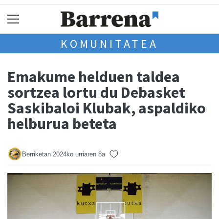
KOMUNITATEA
Emakume helduen taldea
sortzea lortu du Debasket
Saskibaloi Klubak, aspaldiko
helburua beteta
Berriketan
2024ko urriaren 8a