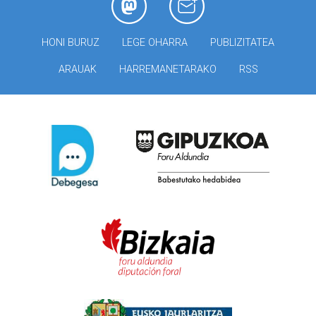
HONI BURUZ
LEGE OHARRA
PUBLIZITATEA
ARAUAK
HARREMANETARAKO
RSS