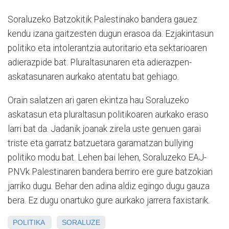
Soraluzeko Batzokitik Palestinako bandera gauez
kendu izana gaitzesten dugun erasoa da. Ezjakintasun
politiko eta intolerantzia autoritario eta sektarioaren
adierazpide bat. Pluraltasunaren eta adierazpen-
askatasunaren aurkako atentatu bat gehiago.
Orain salatzen ari garen ekintza hau Soraluzeko
askatasun eta pluraltasun politikoaren aurkako eraso
larri bat da. Jadanik joanak zirela uste genuen garai
triste eta garratz batzuetara garamatzan bullying
politiko modu bat. Lehen bai lehen, Soraluzeko EAJ-
PNVk Palestinaren bandera berriro ere gure batzokian
jarriko dugu. Behar den adina aldiz egingo dugu gauza
bera. Ez dugu onartuko gure aurkako jarrera faxistarik.
POLITIKA
SORALUZE