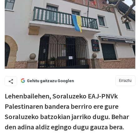
Erraztu
Gehitu gaitzazu Googlen
Lehenbailehen, Soraluzeko EAJ-PNVk
Palestinaren bandera berriro ere gure
Soraluzeko batzokian jarriko dugu. Behar
den adina aldiz egingo dugu gauza bera.