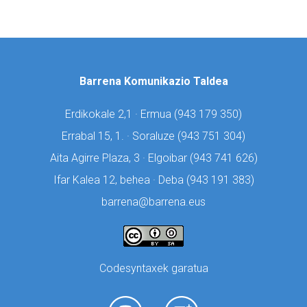
Barrena Komunikazio Taldea
Erdikokale 2,1 · Ermua (
943 179 350)
Errabal 15, 1. · Soraluze (
943 751 304)
Aita Agirre Plaza, 3 · Elgoibar (
943 741 626)
Ifar Kalea 12, behea · Deba (
943 191 383)
barrena@barrena.eus
Codesyntaxek garatua