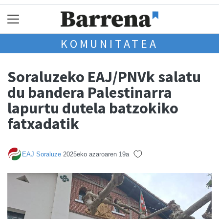
KOMUNITATEA
Soraluzeko EAJ/PNVk salatu
du bandera Palestinarra
lapurtu dutela batzokiko
fatxadatik
EAJ Soraluze
2025eko azaroaren 19a