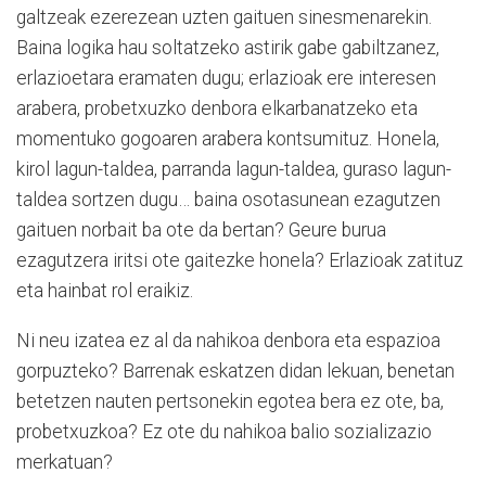
galtzeak ezerezean uzten gaituen sinesmenarekin.
Baina logika hau soltatzeko astirik gabe gabiltzanez,
erlazioetara eramaten dugu; erlazioak ere interesen
arabera, probetxuzko denbora elkarbanatzeko eta
momentuko gogoaren arabera kontsumituz. Honela,
kirol lagun-taldea, parranda lagun-taldea, guraso lagun-
taldea sortzen dugu… baina osotasunean ezagutzen
gaituen norbait ba ote da bertan? Geure burua
ezagutzera iritsi ote gaitezke honela? Erlazioak zatituz
eta hainbat rol eraikiz.
Ni neu izatea ez al da nahikoa denbora eta espazioa
gorpuzteko? Barrenak eskatzen didan lekuan, benetan
betetzen nauten pertsonekin egotea bera ez ote, ba,
probetxuzkoa? Ez ote du nahikoa balio sozializazio
merkatuan?