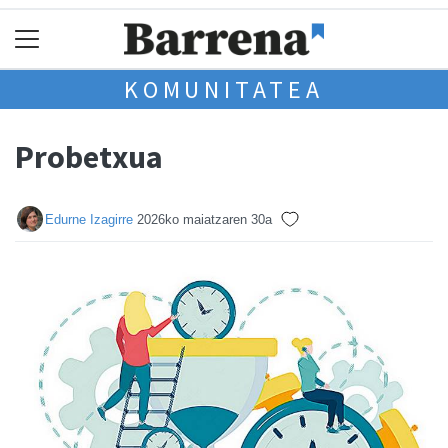
KOMUNITATEA
Probetxua
Edurne Izagirre
2026ko maiatzaren 30a