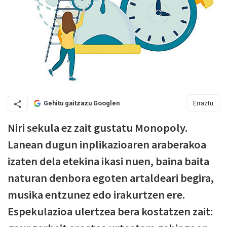
Erraztu
Gehitu gaitzazu Googlen
Niri sekula ez zait gustatu Monopoly.
Lanean dugun inplikazioaren araberakoa
izaten dela etekina ikasi nuen, baina baita
naturan denbora egoten artaldeari begira,
musika entzunez edo irakurtzen ere.
Espekulazioa ulertzea bera kostatzen zait: