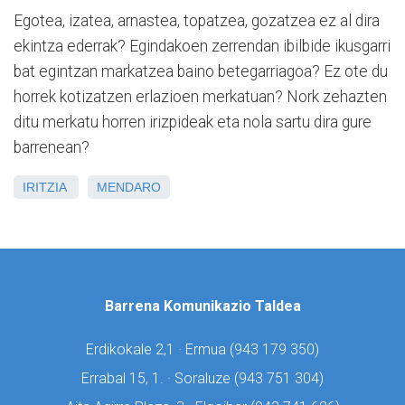
Egotea, izatea, arnastea, topatzea, gozatzea ez al dira
ekintza ederrak? Egindakoen zerrendan ibilbide ikusgarri
bat egintzan markatzea baino betegarriagoa? Ez ote du
horrek kotizatzen erlazioen merkatuan? Nork zehazten
ditu merkatu horren irizpideak eta nola sartu dira gure
barrenean?
IRITZIA
MENDARO
Barrena Komunikazio Taldea
Erdikokale 2,1 · Ermua (
943 179 350)
Errabal 15, 1. · Soraluze (
943 751 304)