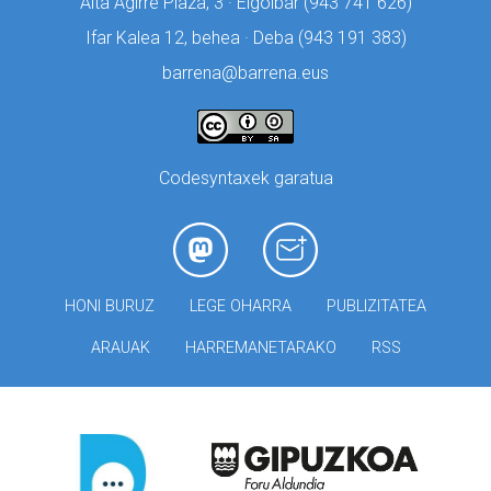
Aita Agirre Plaza, 3 · Elgoibar (
943 741 626)
Ifar Kalea 12, behea · Deba (
943 191 383)
barrena@barrena.eus
Codesyntaxek garatua
HONI BURUZ
LEGE OHARRA
PUBLIZITATEA
ARAUAK
HARREMANETARAKO
RSS