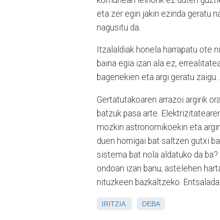
eta zer egin jakin ezinda geratu n
nagusitu da.
Itzalaldiak honela harrapatu ote 
baina egia izan ala ez, errealitat
bagenekien eta argi geratu zaigu. 
Gertatutakoaren arrazoi argirik or
batzuk pasa arte. Elektrizitateare
mozkin astronomikoekin eta argind
duen hornigai bat saltzen gutxi b
sistema bat nola aldatuko da ba?
ondoan izan banu, astelehen hart
nituzkeen bazkaltzeko. Entsalada 
IRITZIA
DEBA