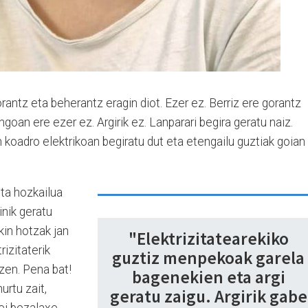
gorantz eta beherantz eragin diot. Ezer ez. Berriz ere gorantz
ngoan ere ezer ez. Argirik ez. Lanparari begira geratu naiz.
koadro elektrikoan begiratu dut eta etengailu guztiak goian
eta hozkailua
inik geratu
kin hotzak jan
"Elektrizitatearekiko
rizitaterik
guztiz menpekoak garela
tzen. Pena bat!
bagenekien eta argi
rtu zait,
geratu zaigu. Argirik gabe
ei bezalaxe,