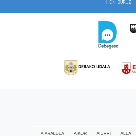
HONI BURUZ
AIARALDEA
AIKOR
AIURRI
ALEA