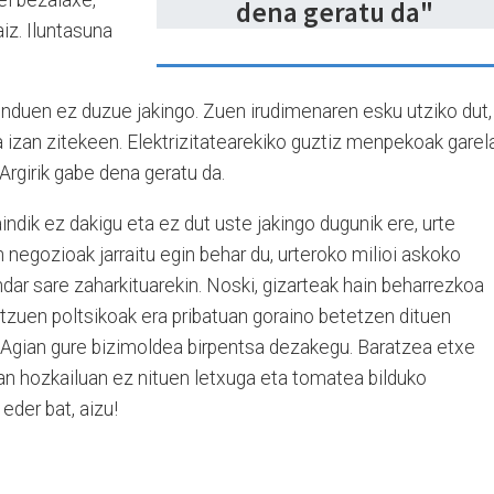
dena geratu da"
aiz. Iluntasuna
ninduen ez duzue jakingo. Zuen irudimenaren esku utziko dut,
ea izan zitekeen. Elektrizitatearekiko guztiz menpekoak garel
Argirik gabe dena geratu da.
aindik ez dakigu eta ez dut uste jakingo dugunik ere, urte
n negozioak jarraitu egin behar du, urteroko milioi askoko
ar sare zaharkituarekin. Noski, gizarteak hain beharrezkoa
atzuen poltsikoak era pribatuan goraino betetzen dituen
 Agian gure bizimoldea birpentsa dezakegu. Baratzea etxe
an hozkailuan ez nituen letxuga eta tomatea bilduko
eder bat, aizu!