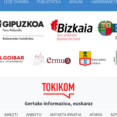
LEGE OHARRA
PUBLIZITATEA
ARAUAK
HARREMANET
Gertuko informazioa, euskaraz
AMEZTI
ANBOTO
ANTXETA IRRATIA
ATARIA
AZP