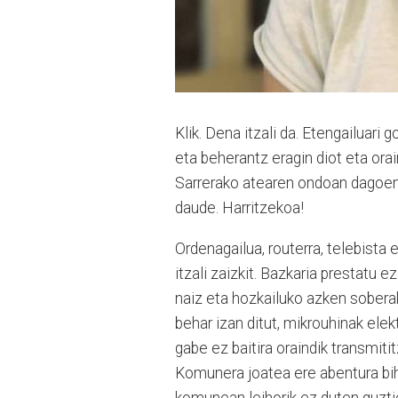
Klik. Dena itzali da. Etengailuari 
eta beherantz eragin diot eta orai
Sarrerako atearen ondoan dagoen 
daude. Harritzekoa!
Ordenagailua, routerra, telebista 
itzali zaizkit. Bazkaria prestatu ez
naiz eta hozkailuko azken sobera
behar izan ditut, mikrouhinak elekt
gabe ez baitira oraindik transmiti
Komunera joatea ere abentura bihu
komunean leihorik ez duten guzti