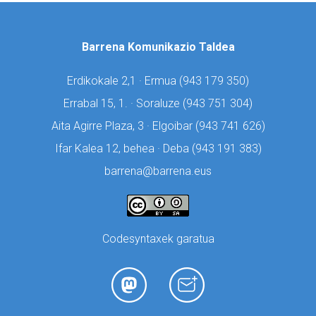
Barrena Komunikazio Taldea
Erdikokale 2,1 · Ermua (
943 179 350)
Errabal 15, 1. · Soraluze (
943 751 304)
Aita Agirre Plaza, 3 · Elgoibar (
943 741 626)
Ifar Kalea 12, behea · Deba (
943 191 383)
barrena@barrena.eus
Codesyntaxek garatua