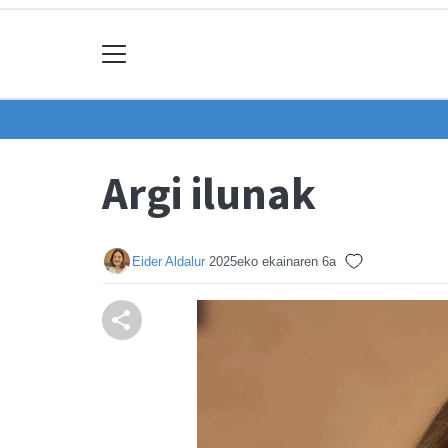
Argi ilunak
Eider Aldalur
2025eko ekainaren 6a