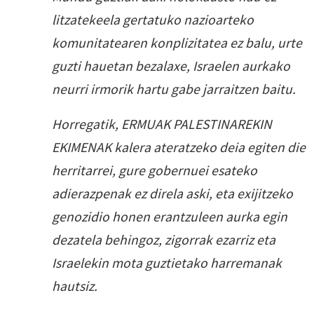
litzatekeela gertatuko nazioarteko
komunitatearen konplizitatea ez balu, urte
guzti hauetan bezalaxe, Israelen aurkako
neurri irmorik hartu gabe jarraitzen baitu.
Horregatik, ERMUAK PALESTINAREKIN
EKIMENAK kalera ateratzeko deia egiten die
herritarrei, gure gobernuei esateko
adierazpenak ez direla aski, eta exijitzeko
genozidio honen erantzuleen aurka egin
dezatela behingoz, zigorrak ezarriz eta
Israelekin mota guztietako harremanak
hautsiz.