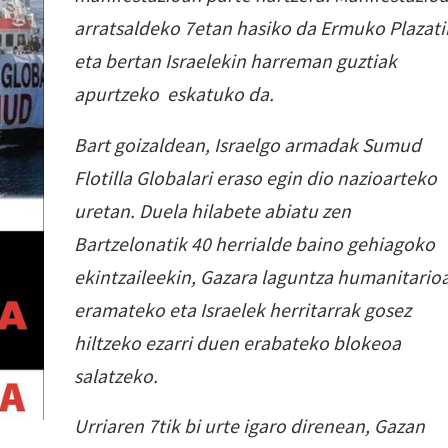
arratsaldeko 7etan hasiko da Ermuko Plazati
eta bertan Israelekin harreman guztiak
apurtzeko eskatuko da.
Bart goizaldean, Israelgo armadak Sumud
Flotilla Globalari eraso egin dio nazioarteko
uretan. Duela hilabete abiatu zen
Bartzelonatik 40 herrialde baino gehiagoko
ekintzaileekin, Gazara laguntza humanitario
eramateko eta Israelek herritarrak gosez
hiltzeko ezarri duen erabateko blokeoa
salatzeko.
Urriaren 7tik bi urte igaro direnean, Gazan