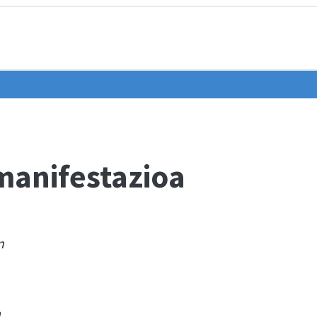
manifestazioa
n
a