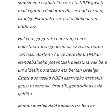
suntsipena erabatekoa da, eta NBEk gosete
maila gorena deklaratu du zerrenda osoan,
Israelgo Estatuak ezarritako blokeoaren
ondorioz.
Hala ere, gogoratu nahi dugu herri
palestinarraren genozidioa ez zela urriaren
7an hasi. Aurten 77 urte bete dira, 1948an
Mendebaldeko potentziek palestinarrak ber
lurraldetik botatzeko eta bertan Israelgo
Estatua sortzeko NBEn ezarritako erabakia
gauzatu zenetik. Ordutik, genozidioa ez da
gelditu.
Mundu guztiak daki holokausto hau ez