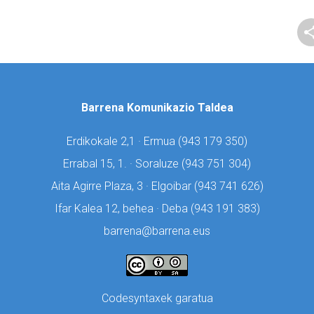
Barrena Komunikazio Taldea
Erdikokale 2,1 · Ermua (
943 179 350)
Errabal 15, 1. · Soraluze (
943 751 304)
Aita Agirre Plaza, 3 · Elgoibar (
943 741 626)
Ifar Kalea 12, behea · Deba (
943 191 383)
barrena@barrena.eus
Codesyntaxek garatua