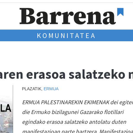
KOMUNITATEA
aren erasoa salatzeko 
PLAZATIK,
ERMUA
ERMUA PALESTINAREKIN EKIMENAK dei egite
die Ermuko bizilagunei Gazarako flotillari
egindako erasoa salatzeko antolatu duten
manifestazioan parte hartzera. Manifestazio