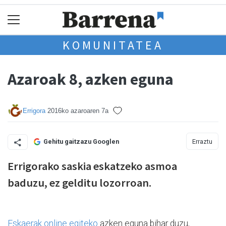
KOMUNITATEA
Azaroak 8, azken eguna
Errigora
2016ko azaroaren 7a
Erraztu
Gehitu gaitzazu Googlen
Errigorako saskia eskatzeko asmoa
baduzu, ez gelditu lozorroan.
Eskaerak online egiteko
azken eguna bihar duzu,