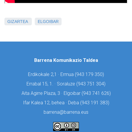
GIZARTEA
ELGOIBAR
Barrena Komunikazio Taldea
Erdikokale 2,1 · Ermua (
943 179 350)
Errabal 15, 1. · Soraluze (
943 751 304)
Aita Agirre Plaza, 3 · Elgoibar (
943 741 626)
Ifar Kalea 12, behea · Deba (
943 191 383)
barrena@barrena.eus