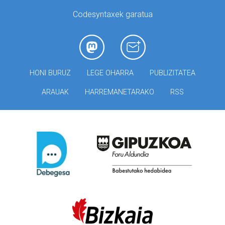
Codesyntaxek garatua
HONI BURUZ
LEGE OHARRA
PUBLIZITATEA
ARAUAK
HARREMANETARAKO
RSS