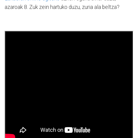
azaroak 8. Zuk zein hartuko duzu, zuria ala beltza?