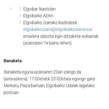
Elgoibar Ikastolan
Elgoibarko AEKn
Elgoibarko Izarrako bazkideek
elgoibarkoizarra@elgoibarkoizarra.eus
emailera idatzita egin ditzakete eskaerak
(azaroaren 7a baino lehen)
Banaketa
Banaketa eguna azaroaren 23an izango da
(asteazkena). 17:00etatik 20:00etara egongo gara
Merkatu Plaza barruan, Elgoibarko Udalak lagatako
postuan.