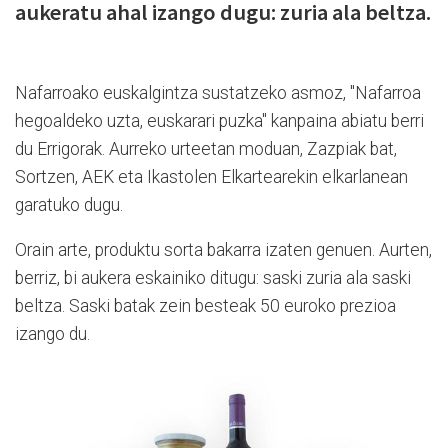
aukeratu ahal izango dugu: zuria ala beltza.
Nafarroako euskalgintza sustatzeko asmoz, "Nafarroa
hegoaldeko uzta, euskarari puzka" kanpaina abiatu berri
du Errigorak. Aurreko urteetan moduan, Zazpiak bat,
Sortzen, AEK eta Ikastolen Elkartearekin elkarlanean
garatuko dugu.
Orain arte, produktu sorta bakarra izaten genuen. Aurten,
berriz, bi aukera eskainiko ditugu: saski zuria ala saski
beltza. Saski batak zein besteak 50 euroko prezioa
izango du.