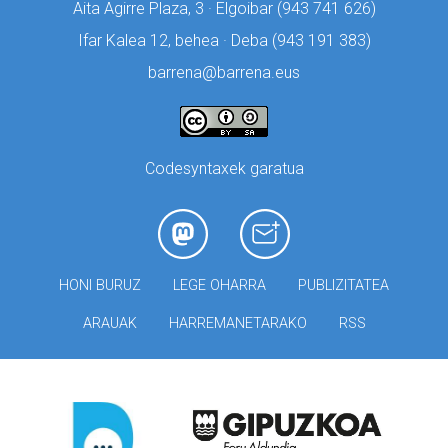
Aita Agirre Plaza, 3 · Elgoibar (
943 741 626)
Ifar Kalea 12, behea · Deba (
943 191 383)
barrena@barrena.eus
Codesyntaxek garatua
HONI BURUZ
LEGE OHARRA
PUBLIZITATEA
ARAUAK
HARREMANETARAKO
RSS