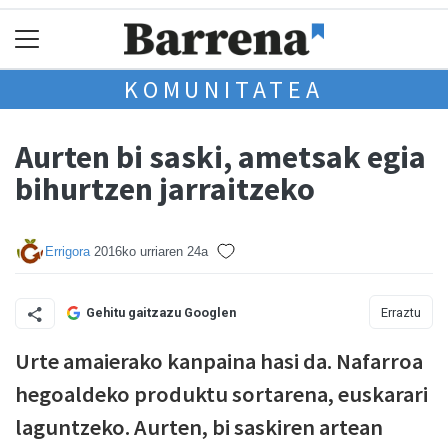
KOMUNITATEA
Aurten bi saski, ametsak egia
bihurtzen jarraitzeko
Errigora
2016ko urriaren 24a
Erraztu
Gehitu gaitzazu Googlen
Urte amaierako kanpaina hasi da. Nafarroa
hegoaldeko produktu sortarena, euskarari
laguntzeko. Aurten, bi saskiren artean