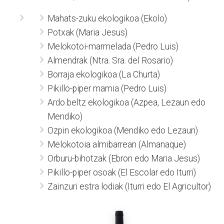
Mahats-zuku ekologikoa (Ekolo)
Potxak (Maria Jesus)
Melokotoi-marmelada (Pedro Luis)
Almendrak (Ntra. Sra. del Rosario)
Borraja ekologikoa (La Churta)
Pikillo-piper mamia (Pedro Luis)
Ardo beltz ekologikoa (Azpea, Lezaun edo
Mendiko)
Ozpin ekologikoa (Mendiko edo Lezaun)
Melokotoia almibarrean (Almanaque)
Orburu-bihotzak (Ebron edo Maria Jesus)
Pikillo-piper osoak (El Escolar edo Iturri)
Zainzuri estra lodiak (Iturri edo El Agricultor)