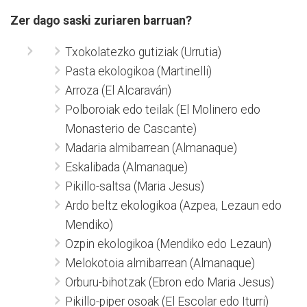
Zer dago saski zuriaren barruan?
Txokolatezko gutiziak (Urrutia)
Pasta ekologikoa (Martinelli)
Arroza (El Alcaraván)
Polboroiak edo teilak (El Molinero edo
Monasterio de Cascante)
Madaria almibarrean (Almanaque)
Eskalibada (Almanaque)
Pikillo-saltsa (Maria Jesus)
Ardo beltz ekologikoa (Azpea, Lezaun edo
Mendiko)
Ozpin ekologikoa (Mendiko edo Lezaun)
Melokotoia almibarrean (Almanaque)
Orburu-bihotzak (Ebron edo Maria Jesus)
Pikillo-piper osoak (El Escolar edo Iturri)