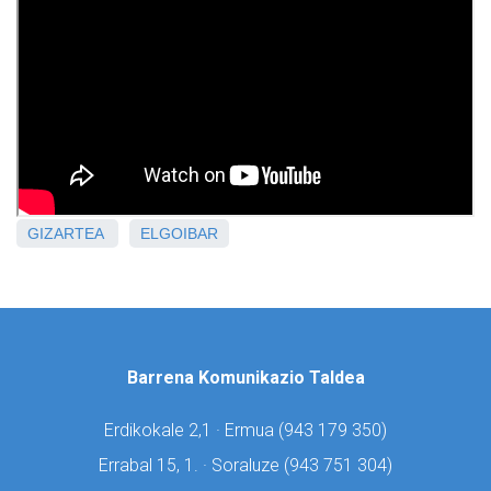
GIZARTEA
ELGOIBAR
Barrena Komunikazio Taldea
Erdikokale 2,1 · Ermua (
943 179 350)
Errabal 15, 1. · Soraluze (
943 751 304)