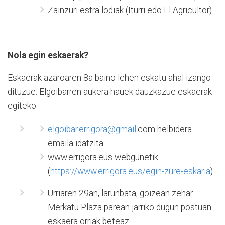
Zainzuri estra lodiak (Iturri edo El Agricultor)
Nola egin eskaerak?
Eskaerak azaroaren 8a baino lehen eskatu ahal izango
dituzue. Elgoibarren aukera hauek dauzkazue eskaerak
egiteko:
elgoibar.errigora@gmail
.com helbidera
emaila idatzita.
www.errigora.eus webgunetik.
(
https://www.errigora.eus/
egin-zure-eskaria
)
Urriaren 29an, larunbata, goizean zehar
Merkatu Plaza parean jarriko dugun postuan
eskaera orriak beteaz