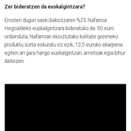
Zer bideratzen da euskalgintzara?
Erosten dugun saski bakoitzaren %25 Nafarroa
Hegoaldeko euskalgintzara bideratuko da. 50 euro
ordainduta, Nafarroan ekoiztutako kalitate goreneko
produktu sorta eskuratu ez ezik, 12,5 euroko ekarpena
egiten ari gara hango euskalgintzari, ametsak egia bihur
daitezen.