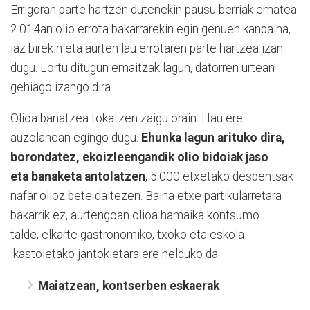
Errigoran parte hartzen dutenekin pausu berriak ematea.
2.014an olio errota bakarrarekin egin genuen kanpaina,
iaz birekin eta aurten lau errotaren parte hartzea izan
dugu. Lortu ditugun emaitzak lagun, datorren urtean
gehiago izango dira.
Olioa banatzea tokatzen zaigu orain. Hau ere
auzolanean egingo dugu.
Ehunka
lagun arituko dira,
borondatez, ekoizleengandik olio bidoiak jaso
eta
banaketa antolatzen
, 5.000 etxetako despentsak
nafar olioz bete daitezen. Baina etxe partikularretara
bakarrik ez, aurtengoan olioa hamaika kontsumo
talde, elkarte gastronomiko, txoko eta eskola-
ikastoletako jantokietara ere helduko da.
Maiatzean, kontserben eskaerak