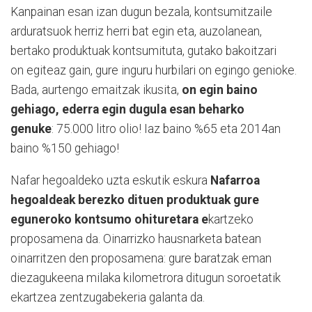
Kanpainan esan izan dugun bezala, kontsumitzaile
arduratsuok herriz herri bat egin eta, auzolanean,
bertako produktuak kontsumituta, gutako bakoitzari
on egiteaz gain, gure inguru hurbilari on egingo genioke.
Bada, aurtengo emaitzak ikusita,
on egin baino
gehiago, ederra egin dugula esan beharko
genuke
: 75.000 litro olio! Iaz baino %65 eta 2014an
baino %150 gehiago!
Nafar hegoaldeko uzta eskutik eskura
Nafarroa
hegoaldeak berezko dituen produktuak gure
eguneroko kontsumo ohituretara e
kartzeko
proposamena da. Oinarrizko hausnarketa batean
oinarritzen den proposamena: gure baratzak eman
diezagukeena milaka kilometrora ditugun soroetatik
ekartzea zentzugabekeria galanta da.