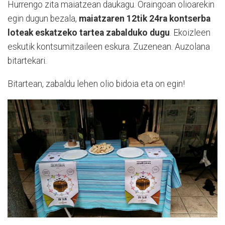
Hurrengo zita maiatzean daukagu. Oraingoan olioarekin
egin dugun bezala,
maiatzaren 12tik 24ra kontserba
loteak eskatzeko tartea zabalduko dugu
. Ekoizleen
eskutik kontsumitzaileen eskura. Zuzenean. Auzolana
bitartekari.
Bitartean, zabaldu lehen olio bidoia eta on egin!