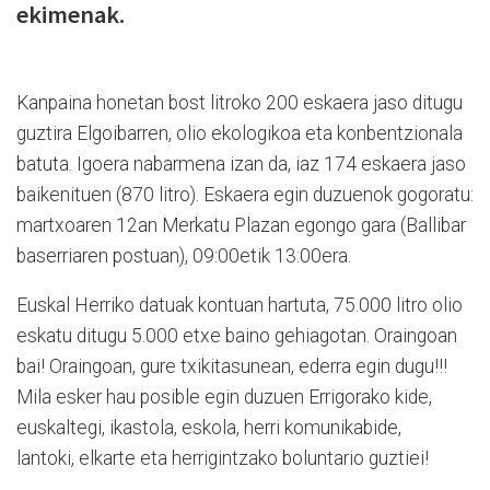
ekimenak.
Kanpaina honetan bost litroko 200 eskaera jaso ditugu
guztira Elgoibarren, olio ekologikoa eta konbentzionala
batuta. Igoera nabarmena izan da, iaz 174 eskaera jaso
baikenituen (870 litro). Eskaera egin duzuenok gogoratu:
martxoaren 12an Merkatu Plazan egongo gara (Ballibar
baserriaren postuan), 09:00etik 13:00era.
Euskal Herriko datuak kontuan hartuta, 75.000 litro olio
eskatu ditugu 5.000 etxe baino gehiagotan. Oraingoan
bai! Oraingoan, gure txikitasunean, ederra egin dugu!!!
Mila esker hau posible egin duzuen Errigorako kide,
euskaltegi, ikastola, eskola, herri komunikabide,
lantoki, elkarte eta herrigintzako boluntario guztiei!