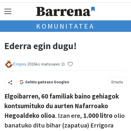
KOMUNITATEA
Ederra egin dugu!
Errigora
2016ko martxoaren 11
Erraztu
Gehitu gaitzazu Googlen
Elgoibarren, 60 familiak baino gehiagok
kontsumituko du aurten Nafarroako
Hegoaldeko olioa
. Izan ere,
1.000 litro
olio
banatuko ditu bihar (zapatua) Errigora