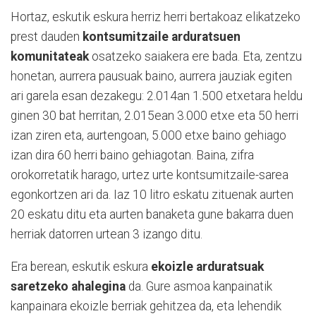
Hortaz, eskutik eskura herriz herri bertakoaz elikatzeko
prest dauden
kontsumitzaile arduratsuen
komunitateak
osatzeko saiakera ere bada. Eta, zentzu
honetan, aurrera pausuak baino, aurrera jauziak egiten
ari garela esan dezakegu: 2.014an 1.500 etxetara heldu
ginen 30 bat herritan, 2.015ean 3.000 etxe eta 50 herri
izan ziren eta, aurtengoan, 5.000 etxe baino gehiago
izan dira 60 herri baino gehiagotan. Baina, zifra
orokorretatik harago, urtez urte kontsumitzaile-sarea
egonkortzen ari da. Iaz 10 litro eskatu zituenak aurten
20 eskatu ditu eta aurten banaketa gune bakarra duen
herriak datorren urtean 3 izango ditu.
Era berean, eskutik eskura
ekoizle arduratsuak
saretzeko ahalegina
da. Gure asmoa kanpainatik
kanpainara ekoizle berriak gehitzea da, eta lehendik