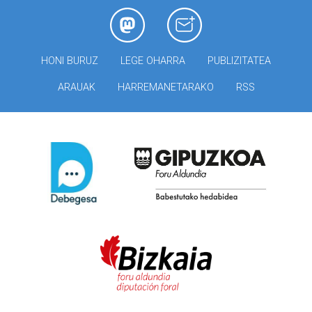
HONI BURUZ
LEGE OHARRA
PUBLIZITATEA
ARAUAK
HARREMANETARAKO
RSS