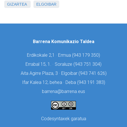
GIZARTEA
ELGOIBAR
Barrena Komunikazio Taldea
Erdikokale 2,1 · Ermua (
943 179 350)
Errabal 15, 1. · Soraluze (
943 751 304)
Aita Agirre Plaza, 3 · Elgoibar (
943 741 626)
Ifar Kalea 12, behea · Deba (
943 191 383)
barrena@barrena.eus
Codesyntaxek garatua