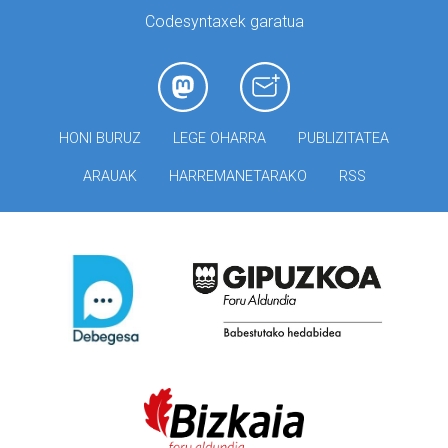
Codesyntaxek garatua
HONI BURUZ
LEGE OHARRA
PUBLIZITATEA
ARAUAK
HARREMANETARAKO
RSS