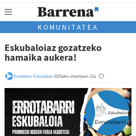
KOMUNITATEA
Eskubaloiaz gozatzeko
hamaika aukera!
Errotabarri Eskubaloia
2025eko urtarrilaren 22a