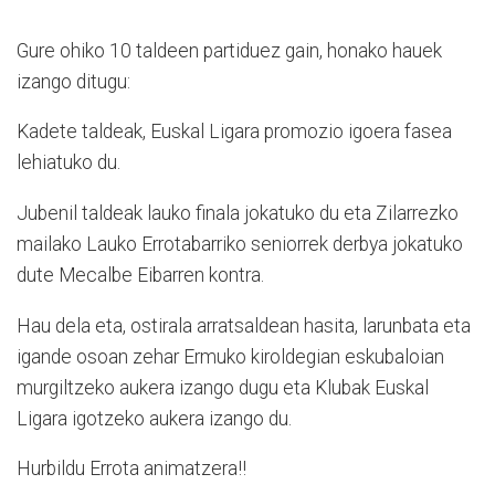
Gure ohiko 10 taldeen partiduez gain, honako hauek
izango ditugu:
Kadete taldeak, Euskal Ligara promozio igoera fasea
lehiatuko du.
Jubenil taldeak lauko finala jokatuko du eta Zilarrezko
mailako Lauko Errotabarriko seniorrek derbya jokatuko
dute Mecalbe Eibarren kontra.
Hau dela eta, ostirala arratsaldean hasita, larunbata eta
igande osoan zehar Ermuko kiroldegian eskubaloian
murgiltzeko aukera izango dugu eta Klubak Euskal
Ligara igotzeko aukera izango du.
Hurbildu Errota animatzera!!