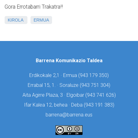
Gora Errotabarri Trakatra!!
KIROLA
ERMUA
Barrena Komunikazio Taldea
Erdikokale 2,1 · Ermua (
943 179 350)
Errabal 15, 1. · Soraluze (
943 751 304)
Aita Agirre Plaza, 3 · Elgoibar (
943 741 626)
Ifar Kalea 12, behea · Deba (
943 191 383)
barrena@barrena.eus