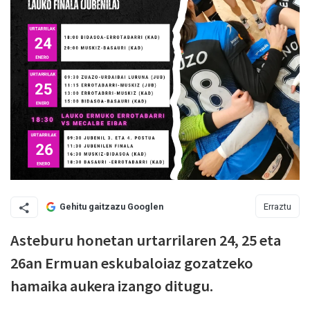
Erraztu
Gehitu gaitzazu Googlen
Asteburu honetan urtarrilaren 24, 25 eta
26an Ermuan eskubaloiaz gozatzeko
hamaika aukera izango ditugu.