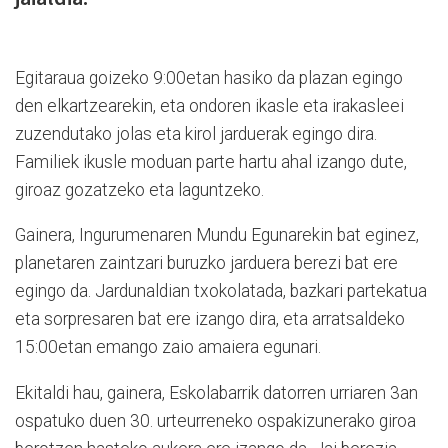
Egitaraua goizeko 9:00etan hasiko da plazan egingo
den elkartzearekin, eta ondoren ikasle eta irakasleei
zuzendutako jolas eta kirol jarduerak egingo dira.
Familiek ikusle moduan parte hartu ahal izango dute,
giroaz gozatzeko eta laguntzeko.
Gainera, Ingurumenaren Mundu Egunarekin bat eginez,
planetaren zaintzari buruzko jarduera berezi bat ere
egingo da. Jardunaldian txokolatada, bazkari partekatua
eta sorpresaren bat ere izango dira, eta arratsaldeko
15:00etan emango zaio amaiera egunari.
Ekitaldi hau, gainera, Eskolabarrik datorren urriaren 3an
ospatuko duen 30. urteurreneko ospakizunerako giroa