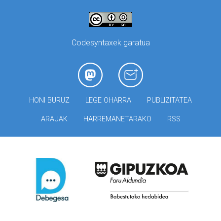
Codesyntaxek garatua
HONI BURUZ
LEGE OHARRA
PUBLIZITATEA
ARAUAK
HARREMANETARAKO
RSS