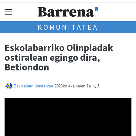
KOMUNITATEA
Eskolabarriko Olinpiadak
ostiralean egingo dira,
Betiondon
Eskolabarri Ikastetxea
2026ko ekainaren 1a