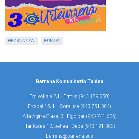
HEZKUNTZA
ERMUA
Barrena Komunikazio Taldea
Erdikokale 2,1 · Ermua (
943 179 350)
Errabal 15, 1. · Soraluze (
943 751 304)
Aita Agirre Plaza, 3 · Elgoibar (
943 741 626)
Ifar Kalea 12, behea · Deba (
943 191 383)
barrena@barrena.eus