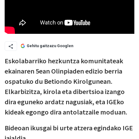
Gehitu gaitzazu Googlen
Eskolabarriko hezkuntza komunitateak
ekainaren 5ean Olinpiaden edizio berria
ospatuko du Betiondo Kirolgunean.
Elkarbizitza, kirola eta dibertsioa izango
dira eguneko ardatz nagusiak, eta IGEko
kideak egongo dira antolatzaile moduan.
Bideoan ikusgai bi urte atzera egindako IGE
jaialdia.