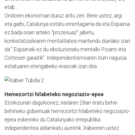
etab...
Ondoren ekonomiari buruz aritu zen. Bere ustez, argi
eta garbi, Catalunya estatu errentagarria da eta Espainia
ez bada orain arteko "prozesuaz" jabetu,
konkistatzailearen mentalitatea mantendu duelako izan
da:" Espainiak ez du eboluzionatu mentalki Pizarro eta
Cortesen garaitik". Independentismoaren iturri nagusia
estatuaren etengabeko erasoak izan dira.
Hemezortzi hilabeteko negoziazio-epea
Etorkizunari dagokionez, irailaren 28an eratu behin
behineko gobernuak hemezortzi hilabeteko negoziazio-
epea eskeiniko du Catalunyako errepublika
independentea aldarrikatu aurretik. Xabierren ustez