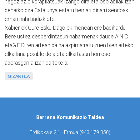
negoziazio korapilatsuak izango dira eta oso abilak izan
beharko dira Catalunya estatu berriari oinarri sendoak
eman nahi badizkiote.
Xabierrek Gure Esku Dago ekimenean ere badihardu.
Bere ustez desberdintasun nabarmenak daude A.N.C
etaG.E.D. ren artean baina azpimarratu zuen bien arteko
elkarlana posible dela eta elkartasun hori oso
aberasgarria izan daitekela.
GIZARTEA
Barrena Komunikazio Taldea
Erdikokale 2,1 · Ermua (
943 179 350)