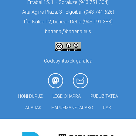
Errabal 15, 1. · Soraluze (
943 751 304)
Aita Agirre Plaza, 3 · Elgoibar (
943 741 626)
Ifar Kalea 12, behea · Deba (
943 191 383)
barrena@barrena.eus
Codesyntaxek garatua
HONI BURUZ
LEGE OHARRA
PUBLIZITATEA
ARAUAK
HARREMANETARAKO
RSS