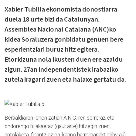
Xabier Tubilla ekonomista donostiarra
duela 18 urte bizi da Catalunyan.
Assemblea Nacional Catalana (ANC)ko
kidea Soraluzera gonbidatu genuen bere
esperientziari buruz hitz egitera.
Etorkizuna nola ikusten duen ere azaldu
zigun. 27an independentistek irabaziko
zutela iragarri zuen eta halaxe gertatu da.
Berbaldiaren lehen zatian A.N.C.-ren sorreraz eta
ondorengo bilakaeraz (gaur arte) hitzegin zuen:
antolaketa, finantziazioa, kanpo harremanak(lobby-ak)