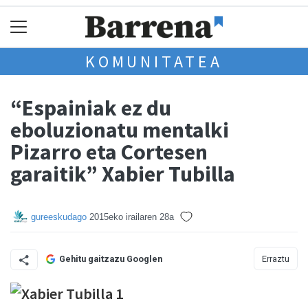
KOMUNITATEA
“Espainiak ez du
eboluzionatu mentalki
Pizarro eta Cortesen
garaitik” Xabier Tubilla
gureeskudago
2015eko irailaren 28a
Erraztu
Gehitu gaitzazu Googlen