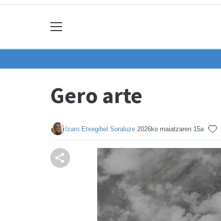
Gero arte
Izaro Etxegibel Soraluze
2026ko maiatzaren 15a