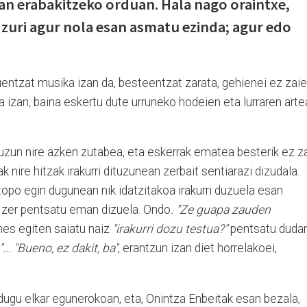
an erabakitzeko orduan. Hala nago oraintxe,
zuri agur nola esan asmatu ezinda; agur edo
entzat musika izan da, besteentzat zarata, gehienei ez zaie
a izan, baina eskertu dute urruneko hodeien eta lurraren art
uzun nire azken zutabea, eta eskerrak ematea besterik ez za
 nire hitzak irakurri dituzunean zerbait sentiarazi dizudala.
topo egin dugunean nik idatzitakoa irakurri duzuela esan
 zer pentsatu eman dizuela. Ondo
. "Ze guapa zauden
hes egiten saiatu naiz
"irakurri dozu testua?"
pentsatu duda
. "Bueno, ez dakit, ba"
, erantzun izan diet horrelakoei,
dugu elkar egunerokoan, eta, Onintza Enbeitak esan bezala,