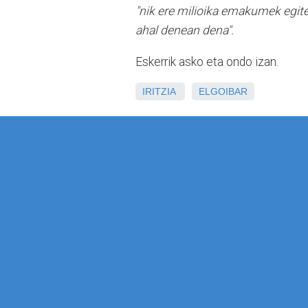
"nik ere milioika emakumek egite
ahal denean dena".
Eskerrik asko eta ondo izan.
IRITZIA
ELGOIBAR