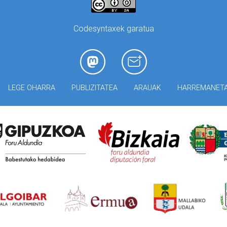
Codesyntaxek garatua
LEGE OHARRA
PUBLIZITATEA
ARAUAK
HARREMANET