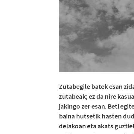
Zutabegile batek esan zida
zutabeak; ez da nire kasu
jakingo zer esan. Beti eg
baina hutsetik hasten dud
delakoan eta akats guztie