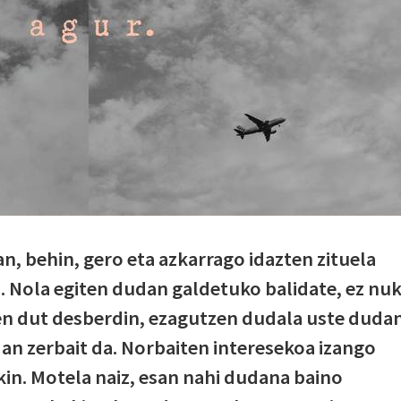
n, behin, gero eta azkarrago idazten zituela
a. Nola egiten dudan galdetuko balidate, ez nu
iten dut desberdin, ezagutzen dudala uste duda
an zerbait da. Norbaiten interesekoa izango
kin. Motela naiz, esan nahi dudana baino