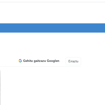
Gehitu gaitzazu Googlen
Erraztu