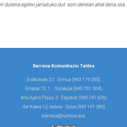
n dutena egiten jarraituko dut: ezin denean ahal dena, eta
Barrena Komunikazio Taldea
Erdikokale 2,1 · Ermua (
943 179 350)
Errabal 15, 1. · Soraluze (
943 751 304)
Aita Agirre Plaza, 3 · Elgoibar (
943 741 626)
Ifar Kalea 12, behea · Deba (
943 191 383)
barrena@barrena.eus