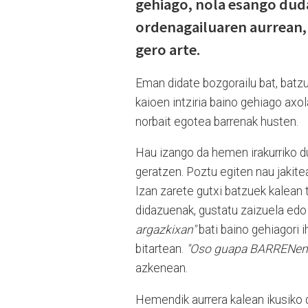
gehiago, nola esango dud
ordenagailuaren aurrean, 
gero arte.
Eman didate bozgorailu bat, batzu
kaioen intziria baino gehiago axol
norbait egotea barrenak husten.
Hau izango da hemen irakurriko d
geratzen. Poztu egiten nau jakiteak
Izan zarete gutxi batzuek kalean 
didazuenak, gustatu zaizuela edo
argazkixan"
bati baino gehiagori i
bitartean.
"Oso guapa BARRENen"..
azkenean.
Hemendik aurrera kalean ikusiko 