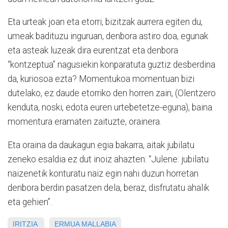
Eta urteak joan eta etorri, bizitzak aurrera egiten du,
umeak badituzu inguruan, denbora astiro doa, egunak
eta asteak luzeak dira eurentzat eta denbora
“kontzeptua” nagusiekin konparatuta guztiz desberdina
da, kuriosoa ezta? Momentukoa momentuan bizi
dutelako, ez daude etorriko den horren zain, (Olentzero
kenduta, noski, edota euren urtebetetze-eguna), baina
momentura eramaten zaituzte, orainera.
Eta oraina da daukagun egia bakarra, aitak jubilatu
zeneko esaldia ez dut inoiz ahazten: “Julene: jubilatu
naizenetik konturatu naiz egin nahi duzun horretan
denbora berdin pasatzen dela, beraz, disfrutatu ahalik
eta gehien”.
IRITZIA
ERMUA
MALLABIA