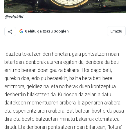
@edukiki
Erraztu
Gehitu gaitzazu Googlen
Idaztea tokatzen den honetan, gaia pentsatzen noan
bitartean, denborak aurrera egiten du, denbora da beti
erritmo berean doan gauza bakarra. Hor dago beti,
gurekin doa, edo gu berarekin, baina bera beti bere
erritmora, geldiezina, eta norberak duen kontzeptua
desberdin bilakatzen da. Kuriosoa da zelan aldatu
daitekeen momentuaren arabera, bizipenaren arabera
eta esperientziaren arabera. Bat-batean bost ordu pasa
dira eta beste batzuetan, minutu bakarrak eternitatea
dirudi. Eta denboran pentsatzen noan bitartean, “lotura”