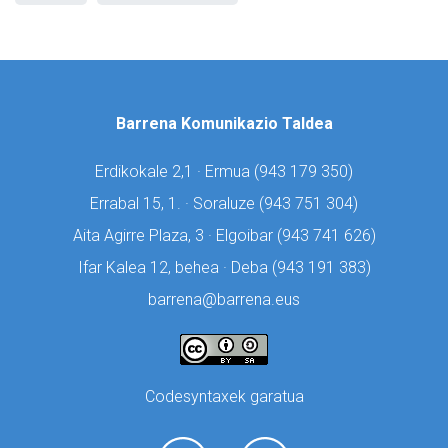
Barrena Komunikazio Taldea
Erdikokale 2,1 · Ermua (
943 179 350)
Errabal 15, 1. · Soraluze (
943 751 304)
Aita Agirre Plaza, 3 · Elgoibar (
943 741 626)
Ifar Kalea 12, behea · Deba (
943 191 383)
barrena@barrena.eus
Codesyntaxek garatua