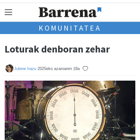
KOMUNITATEA
Loturak denboran zehar
Julene Irazu
2025eko azaroaren 18a