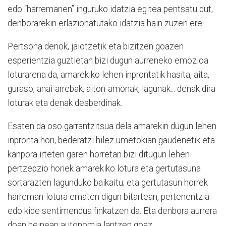
edo “harremanen” inguruko idatzia egitea pentsatu dut,
denborarekin erlazionatutako idatzia hain zuzen ere.
Pertsona denok, jaiotzetik eta bizitzen goazen
esperientzia guztietan bizi dugun aurreneko emozioa
loturarena da, amarekiko lehen inprontatik hasita, aita,
guraso, anai-arrebak, aiton-amonak, lagunak... denak dira
loturak eta denak desberdinak.
Esaten da oso garrantzitsua dela amarekin dugun lehen
inpronta hori, bederatzi hilez umetokian gaudenetik eta
kanpora irteten garen horretan bizi ditugun lehen
pertzepzio horiek amarekiko lotura eta gertutasuna
sortarazten lagunduko baikaitu; eta gertutasun horrek
harreman-lotura ematen digun bitartean, pertenentzia
edo kide sentimendua finkatzen da. Eta denbora aurrera
doan heinean autonomia lantzen goaz.