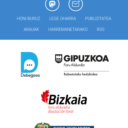
HONI BURUZ
LEGE OHARRA
PUBLIZITATEA
ARAUAK
HARREMANETARAKO
RSS