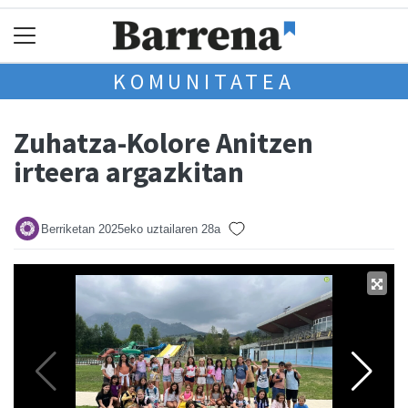
KOMUNITATEA
Zuhatza-Kolore Anitzen
irteera argazkitan
Berriketan
2025eko uztailaren 28a