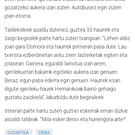
gozatzeko aukera izan zuten. Autobusez egin zuten
joan-etorria.
Taldekideek azaldu dutenez, guztira 33 haurrek eta
zazpi begiralek parte hartu zuten txangoan. "Lehen aldiz
joan gara Elorriora eta haurrek primeran pasa dute. Lau
txirrista ezberdinetan aritu ziren lasterketak egiten eta
jolasean. Gainera, eguraldi lainotua izan arren,
igerilekuetan bakarrik egoteko aukera izan genuen.
Beraz, egun-pasa ederra egin genuen. Haurrek esan
digute igerileku hauek Hernanikoak baino gehiago
gustatu zaizkiela", laburbildu dute begiraleek.
Irteeran parte hartu zuten guztiei eskerrak eman dizkie
aisialdi taldeak. "Mila esker denoi eta hurrengora arte!".
GIZARTEA
DEBA