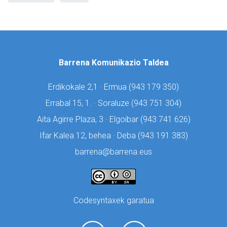
Barrena Komunikazio Taldea
Erdikokale 2,1 · Ermua (
943 179 350)
Errabal 15, 1. · Soraluze (
943 751 304)
Aita Agirre Plaza, 3 · Elgoibar (
943 741 626)
Ifar Kalea 12, behea · Deba (
943 191 383)
barrena@barrena.eus
Codesyntaxek garatua