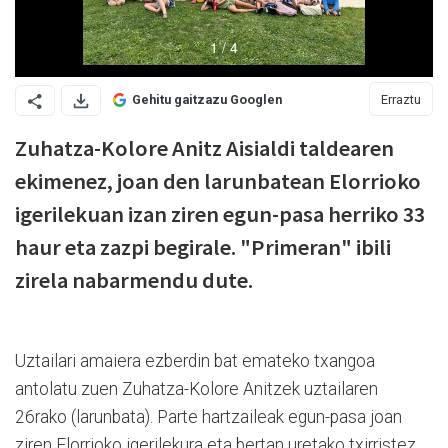
Erraztu
Gehitu gaitzazu Googlen
Zuhatza-Kolore Anitz Aisialdi taldearen
ekimenez, joan den larunbatean Elorrioko
igerilekuan izan ziren egun-pasa herriko 33
haur eta zazpi begirale. "Primeran" ibili
zirela nabarmendu dute.
Uztailari amaiera ezberdin bat emateko txangoa
antolatu zuen Zuhatza-Kolore Anitzek uztailaren
26rako (larunbata). Parte hartzaileak egun-pasa joan
ziren Elorrioko igerilekura eta bertan uretako txirristez