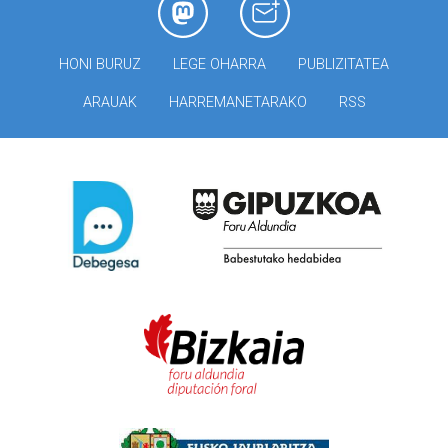
HONI BURUZ
LEGE OHARRA
PUBLIZITATEA
ARAUAK
HARREMANETARAKO
RSS