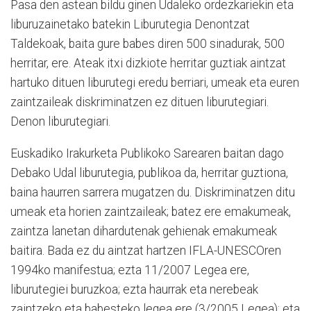
Pasa den astean bildu ginen Udaleko ordezkariekin eta
liburuzainetako batekin Liburutegia Denontzat
Taldekoak, baita gure babes diren 500 sinadurak, 500
herritar, ere. Ateak itxi dizkiote herritar guztiak aintzat
hartuko dituen liburutegi eredu berriari, umeak eta euren
zaintzaileak diskriminatzen ez dituen liburutegiari.
Denon liburutegiari.
Euskadiko Irakurketa Publikoko Sarearen baitan dago
Debako Udal liburutegia, publikoa da, herritar guztiona,
baina haurren sarrera mugatzen du. Diskriminatzen ditu
umeak eta horien zaintzaileak; batez ere emakumeak,
zaintza lanetan dihardutenak gehienak emakumeak
baitira. Bada ez du aintzat hartzen IFLA-UNESCOren
1994ko manifestua; ezta 11/2007 Legea ere,
liburutegiei buruzkoa; ezta haurrak eta nerebeak
zaintzeko eta babesteko legea ere (3/2005 Legea); eta