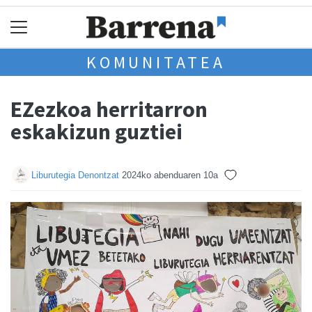
KOMUNITATEA
EZezkoa herritarron
eskakizun guztiei
Liburutegia Denontzat
2024ko abenduaren 10a