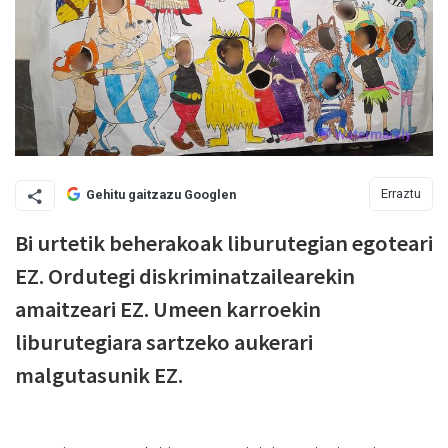
Erraztu
Gehitu gaitzazu Googlen
Bi urtetik beherakoak liburutegian egoteari
EZ. Ordutegi diskriminatzailearekin
amaitzeari EZ. Umeen karroekin
liburutegiara sartzeko aukerari
malgutasunik EZ.