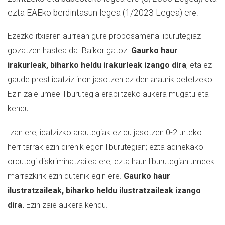
ezta EAEko berdintasun legea (1/2023 Legea) er
e.
Ezezko itxiaren aurrean gure proposamena liburutegiaz
gozatzen hastea da. Baikor gatoz.
Gaurko haur
irakurleak, biharko heldu irakurleak izango dira
, eta ez
gaude prest idatziz inon jasotzen ez den araurik betetzeko.
Ezin zaie umeei liburutegia erabiltzeko aukera mugatu eta
kendu.
Izan ere, idatzizko arautegiak ez du jasotzen 0-2 urteko
herritarrak ezin direnik egon liburutegian; ezta adinekako
ordutegi diskriminatzailea ere; ezta haur liburutegian umeek
marrazkirik ezin dutenik egin ere.
Gaurko haur
ilustratzaileak, biharko heldu ilustratzaileak izango
dira.
Ezin zaie aukera kendu.