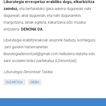
Liburutegia errespetuz erabiliko dugu, elkarbizitza
zainduz,
eta bertaratuko gara aukera dugunean, nahi
dugunean, ahal dugunean, eta nahi dugunarekin;
margotzera, lanak egitera, irakurtzera edo musika
entzutera.
DENONA DA.
Liburutegia erabiltzerakoan arazorik baduzu, kontaiguzu.
Jarri gurekin harremanetan:
liburutegiadenontzat@gmail.com helbidera idatzita edo
sare sozialen bidez partekatuz (LDenont
zat).
Liburutegia Denontzat Taldea
GIZARTEA
DEBA