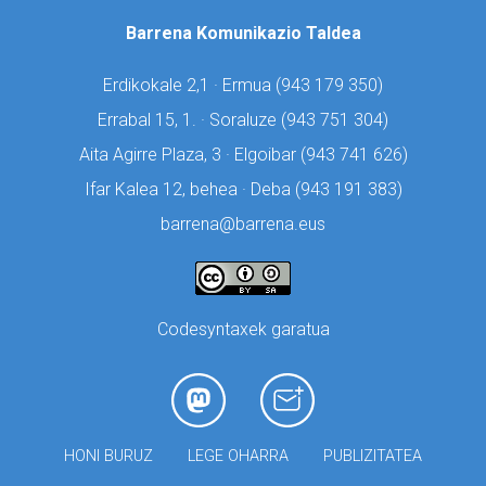
Barrena Komunikazio Taldea
Erdikokale 2,1 · Ermua (
943 179 350)
Errabal 15, 1. · Soraluze (
943 751 304)
Aita Agirre Plaza, 3 · Elgoibar (
943 741 626)
Ifar Kalea 12, behea · Deba (
943 191 383)
barrena@barrena.eus
Codesyntaxek garatua
HONI BURUZ
LEGE OHARRA
PUBLIZITATEA