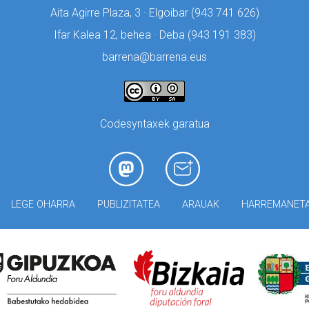
Aita Agirre Plaza, 3 · Elgoibar (
943 741 626)
Ifar Kalea 12, behea · Deba (
943 191 383)
barrena@barrena.eus
Codesyntaxek garatua
LEGE OHARRA
PUBLIZITATEA
ARAUAK
HARREMANET