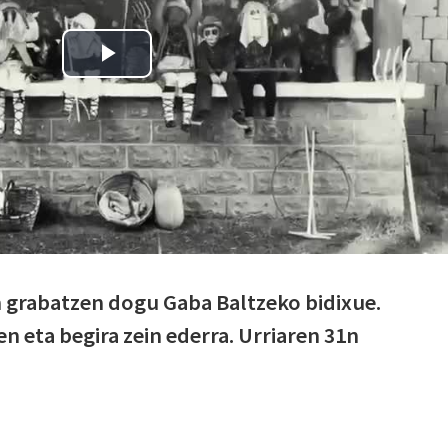
 grabatzen dogu Gaba Baltzeko bidixue.
n eta begira zein ederra. Urriaren 31n