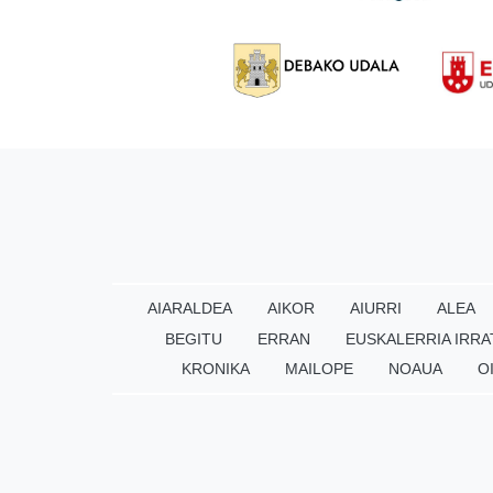
AIARALDEA
AIKOR
AIURRI
ALEA
BEGITU
ERRAN
EUSKALERRIA IRRA
KRONIKA
MAILOPE
NOAUA
O