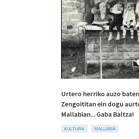
Urtero herriko auzo baten
Zengoititan ein dogu aurte
Mallabian... Gaba Baltza!
KULTURA
MALLABIA