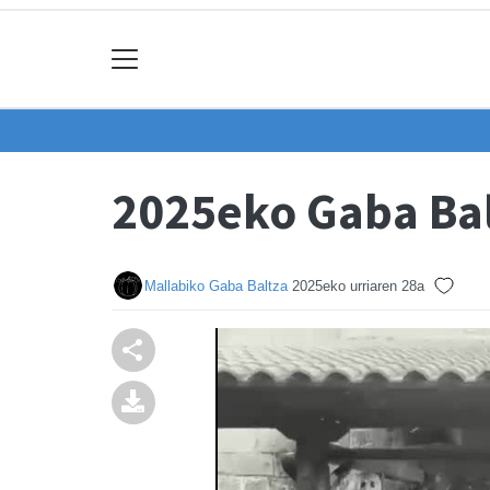
2025eko Gaba Bal
Mallabiko Gaba Baltza
2025eko urriaren 28a