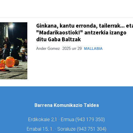
Ginkana, kantu erronda, tailerrak... et
"Madarikaostiok!" antzerkia izango
ditu Gaba Baltzak
Ander Gomez
2025 urr 29
MALLABIA
Barrena Komunikazio Taldea
Erdikokale 2,1 · Ermua (
943 179 350)
Errabal 15, 1. · Soraluze (
943 751 304)