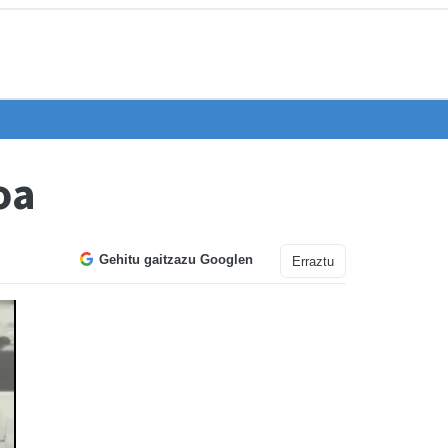
oa
Gehitu gaitzazu Googlen
Erraztu