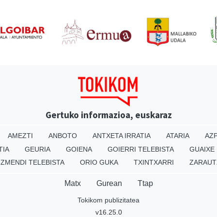
Gertuko informazioa, euskaraz
AMEZTI
ANBOTO
ANTXETA IRRATIA
ATARIA
AZP
TIA
GEURIA
GOIENA
GOIERRI TELEBISTA
GUAIXE
IZMENDI TELEBISTA
ORIO GUKA
TXINTXARRI
ZARAUT
Matx
Gurean
Ttap
Tokikom publizitatea
v16.25.0