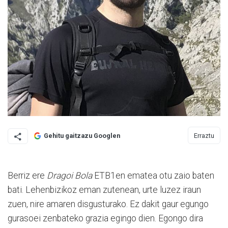
Erraztu
Gehitu gaitzazu Googlen
Berriz ere
Dragoi Bola
ETB1en ematea otu zaio baten
bati. Lehenbizikoz eman zutenean, urte luzez iraun
zuen, nire amaren disgusturako. Ez dakit gaur egungo
gurasoei zenbateko grazia egingo dien. Egongo dira