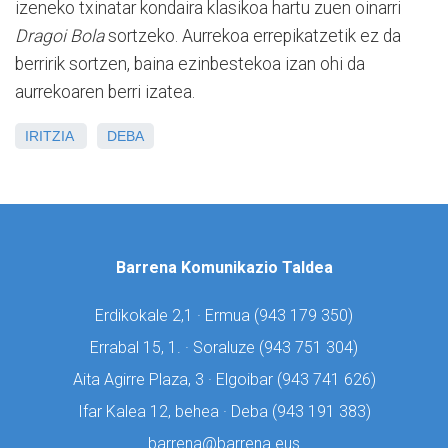
izeneko txinatar kondaira klasikoa hartu zuen oinarri
Dragoi Bola
sortzeko. Aurrekoa errepikatzetik ez da
berririk sortzen, baina ezinbestekoa izan ohi da
aurrekoaren berri izatea.
IRITZIA
DEBA
Barrena Komunikazio Taldea
Erdikokale 2,1 · Ermua (
943 179 350)
Errabal 15, 1. · Soraluze (
943 751 304)
Aita Agirre Plaza, 3 · Elgoibar (
943 741 626)
Ifar Kalea 12, behea · Deba (
943 191 383)
barrena@barrena.eus