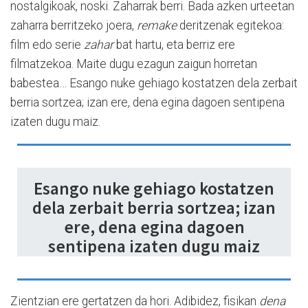
nostalgikoak, noski. Zaharrak berri. Bada azken urteetan
zaharra berritzeko joera,
remake
deritzenak egitekoa:
film edo serie
zahar
bat hartu, eta berriz ere
filmatzekoa. Maite dugu ezagun zaigun horretan
babestea… Esango nuke gehiago kostatzen dela zerbait
berria sortzea; izan ere, dena egina dagoen sentipena
izaten dugu maiz.
Esango nuke gehiago kostatzen
dela zerbait berria sortzea; izan
ere, dena egina dagoen
sentipena izaten dugu maiz
Zientzian ere gertatzen da hori. Adibidez, fisikan
dena