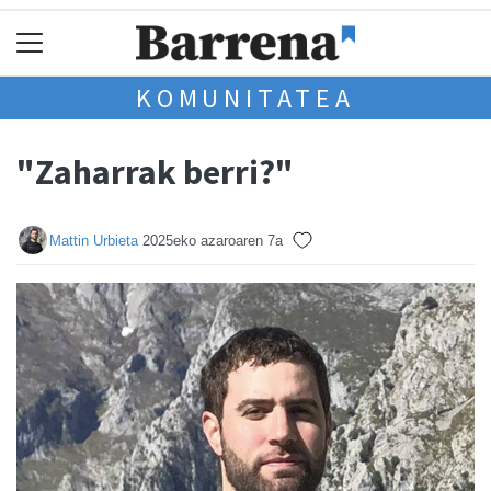
KOMUNITATEA
"Zaharrak berri?"
Mattin Urbieta
2025eko azaroaren 7a