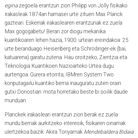
egina
zegoela erantzun zion Philipp von Jolly fisikako
irakasleak 1874an hamasei urte zituen Max Planck
gazteari. Eskerrak irakaslearen erantzunak ez zuela
Max gogogabetu! Berari zor diogu mekanika
kuantikoaren lehen hazia, 1900. urtean ereindakoa: 25
urte beranduago Heisenberg eta Schrödinger-ek (bai,
katuarena) garatu zutena. Hau oroitzeko, Zientzia eta
Teknologia Kuantikoen Nazioarteko Urtea dugu
aurtengoa. Gurera etorrita, IBMren System Two
konputagailu kuantiko berria inauguratu zuten orain
gutxi Donostian: mota horretako beste bi soilik daude
munduan.
Planckek irakasleari erantzun zion berak ez zuela
mundu berriak aurkitzeko interesik, fisikaren oinarriak
ulertzekoa baizik. Akira Toriyamak
Mendebaldera Bidaia