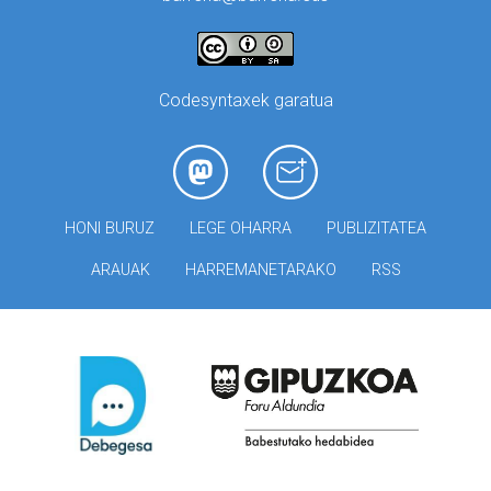
Codesyntaxek garatua
HONI BURUZ
LEGE OHARRA
PUBLIZITATEA
ARAUAK
HARREMANETARAKO
RSS