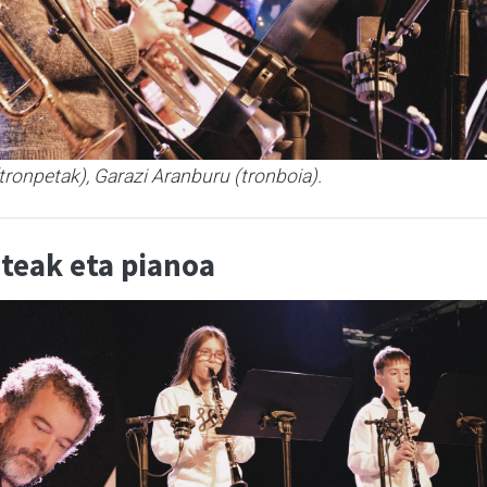
(tronpetak), Garazi Aranburu (tronboia).
eteak eta pianoa