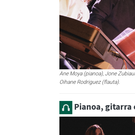
Ane Moya (pianoa), Jone Zubiaurr
Oihane Rodriguez (flauta).
Pianoa, gitarra 