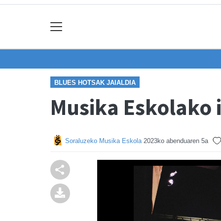
BLUES HOTSAK JAIALDIA
Musika Eskolako i
Soraluzeko Musika Eskola
2023ko abenduaren 5a