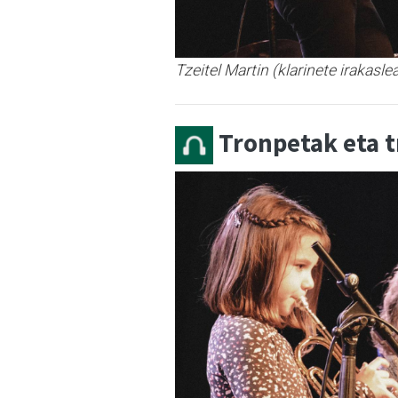
Tzeitel Martin (klarinete irakasle
Tronpetak eta t