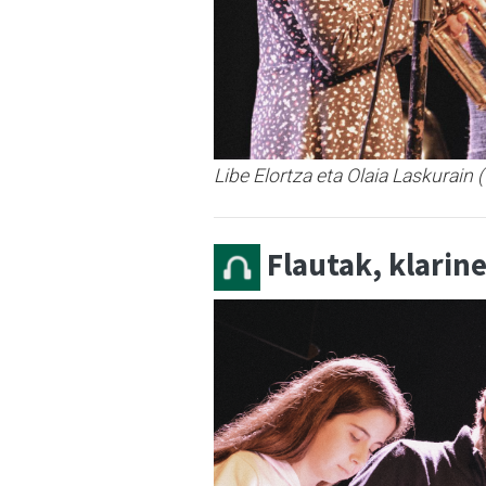
Libe Elortza eta Olaia Laskurain 
Flautak, klarin