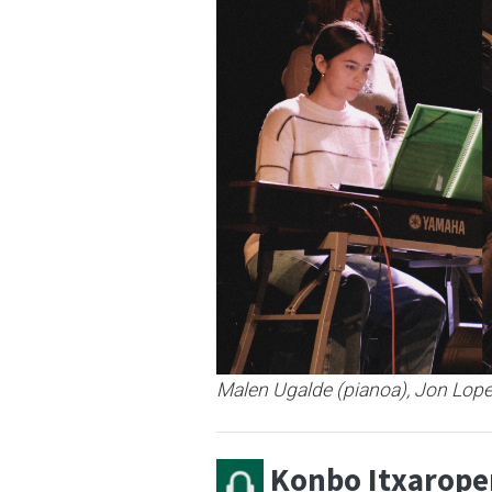
Malen Ugalde (pianoa), Jon Lopez
Konbo Itxarope