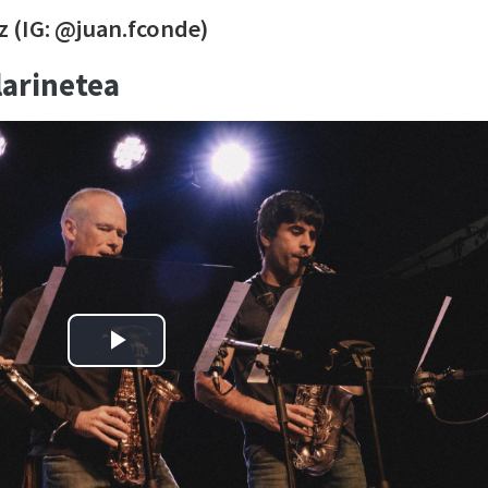
z (IG: @juan.fconde)
larinetea