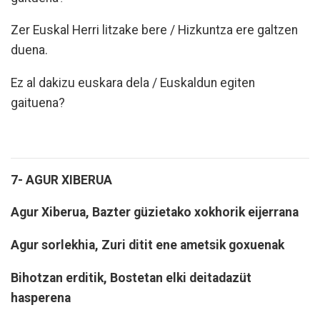
Zer Euskal Herri litzake bere / Hizkuntza ere galtzen
duena.
Ez al dakizu euskara dela / Euskaldun egiten
gaituena?
7- AGUR XIBERUA
Agur Xiberua, Bazter güzietako xokhorik eijerrana
Agur sorlekhia, Zuri ditit ene ametsik goxuenak
Bihotzan erditik, Bostetan elki deitadazüt
hasperena