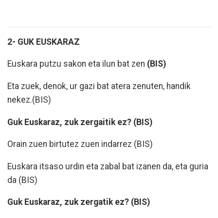
2- GUK EUSKARAZ
Euskara putzu sakon eta ilun bat zen
(BIS)
Eta zuek, denok, ur gazi bat atera zenuten, handik
nekez.
(BIS)
Guk Euskaraz, zuk zergaitik ez? (BIS)
Orain zuen birtutez zuen indarrez
(BIS)
Euskara itsaso urdin eta zabal bat izanen da, eta guria
da
(BIS)
Guk Euskaraz, zuk zergatik ez? (BIS)