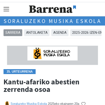
SORALUZEKO MUSIKA ESKOLA
SARRERA
ANTOLAKETA
AGENDA
2025-2026 IZEN-EM
35. URTEURRENA
Kantu-afariko abestien
zerrenda osoa
Soraluzeko Musika Eskola
2025eko ekainaren 20a