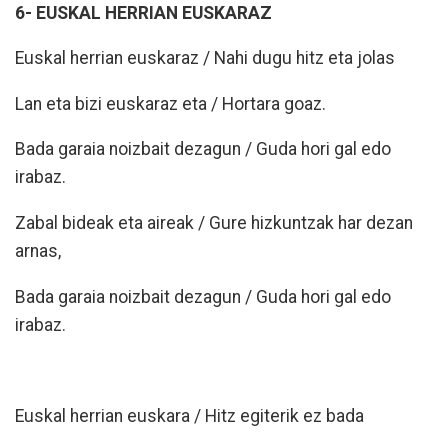
6- EUSKAL HERRIAN EUSKARAZ
Euskal herrian euskaraz / Nahi dugu hitz eta jolas
Lan eta bizi euskaraz eta / Hortara goaz.
Bada garaia noizbait dezagun / Guda hori gal edo
irabaz.
Zabal bideak eta aireak / Gure hizkuntzak har dezan
arnas,
Bada garaia noizbait dezagun / Guda hori gal edo
irabaz.
Euskal herrian euskara / Hitz egiterik ez bada