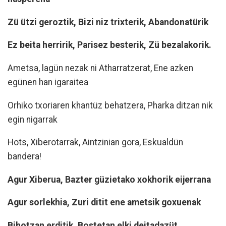
Zü ützi geroztik, Bizi niz trixterik, Abandonatürik
Ez beita herririk, Parisez besterik, Zü bezalakorik.
Ametsa, lagün nezak ni Atharratzerat, Ene azken
egünen han igaraitea
Orhiko txoriaren khantüz behatzera, Pharka ditzan nik
egin nigarrak
Hots, Xiberotarrak, Aintzinian gora, Eskualdün
bandera!
Agur Xiberua, Bazter güzietako xokhorik eijerrana
Agur sorlekhia, Zuri ditit ene ametsik goxuenak
Bihotzan erditik, Bostetan elki deitadazüt