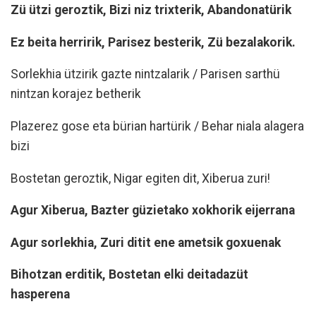
Zü ützi geroztik, Bizi niz trixterik, Abandonatürik
Ez beita herririk, Parisez besterik, Zü bezalakorik.
Sorlekhia ützirik gazte nintzalarik / Parisen sarthü
nintzan korajez betherik
Plazerez gose eta bürian hartürik / Behar niala alagera
bizi
Bostetan geroztik, Nigar egiten dit, Xiberua zuri!
Agur Xiberua, Bazter güzietako xokhorik eijerrana
Agur sorlekhia, Zuri ditit ene ametsik goxuenak
Bihotzan erditik, Bostetan elki deitadazüt
hasperena