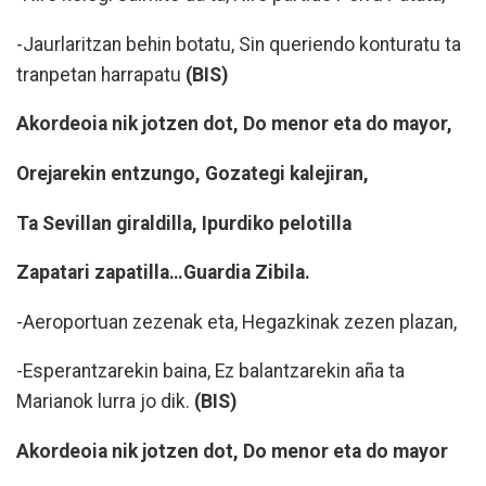
-Jaurlaritzan behin botatu, Sin queriendo konturatu ta
tranpetan harrapatu
(BIS)
Akordeoia nik jotzen dot, Do menor eta do mayor,
Orejarekin entzungo, Gozategi kalejiran,
Ta Sevillan giraldilla, Ipurdiko pelotilla
Zapatari zapatilla…Guardia Zibila.
-Aeroportuan zezenak eta, Hegazkinak zezen plazan,
-Esperantzarekin baina, Ez balantzarekin aña ta
Marianok lurra jo dik.
(BIS)
Akordeoia nik jotzen dot, Do menor eta do mayor