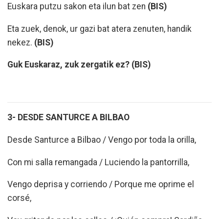
Euskara putzu sakon eta ilun bat zen
(BIS)
Eta zuek, denok, ur gazi bat atera zenuten, handik
nekez.
(BIS)
Guk Euskaraz, zuk zergatik ez? (BIS)
3- DESDE SANTURCE A BILBAO
Desde Santurce a Bilbao / Vengo por toda la orilla,
Con mi salla remangada / Luciendo la pantorrilla,
Vengo deprisa y corriendo / Porque me oprime el
corsé,