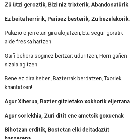
Zü ützi geroztik, Bizi niz trixterik, Abandonatürik
Ez beita herririk, Parisez besterik, Zü bezalakorik.
Palazio eijerretan gira alojatzen, Eta segür goratik
aide freska hartzen
Gaiñ behera soginez beitzait üdüritzen, Horri gañen
nizala agitzen
Bene ez dira heben, Bazterrak berdatzen, Txoriek
khantatzen!
Agur Xiberua, Bazter güzietako xokhorik eijerrana
Agur sorlekhia, Zuri ditit ene ametsik goxuenak
Bihotzan erditik, Bostetan elki deitadazüt
hasperena