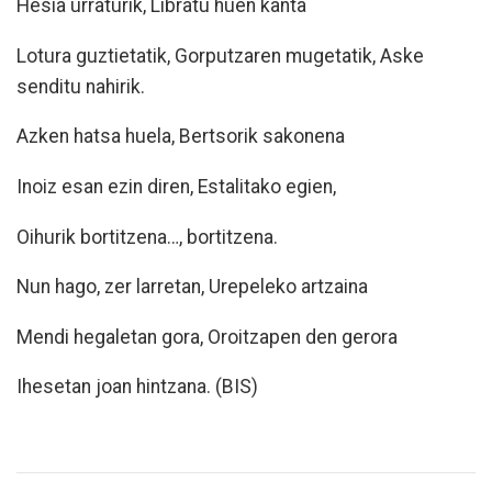
Hesia urraturik, Libratu huen kanta
Lotura guztietatik, Gorputzaren mugetatik, Aske
senditu nahirik.
Azken hatsa huela, Bertsorik sakonena
Inoiz esan ezin diren, Estalitako egien,
Oihurik bortitzena…, bortitzena.
Nun hago, zer larretan, Urepeleko artzaina
Mendi hegaletan gora, Oroitzapen den gerora
Ihesetan joan hintzana. (BIS)