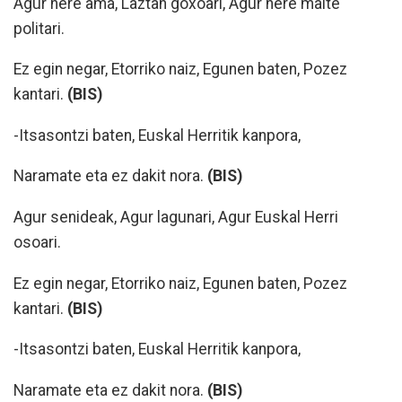
Agur nere ama, Laztan goxoari, Agur nere maite
politari.
Ez egin negar, Etorriko naiz, Egunen baten, Pozez
kantari.
(BIS)
-Itsasontzi baten, Euskal Herritik kanpora,
Naramate eta ez dakit nora.
(BIS)
Agur senideak, Agur lagunari, Agur Euskal Herri
osoari.
Ez egin negar, Etorriko naiz, Egunen baten, Pozez
kantari.
(BIS)
-Itsasontzi baten, Euskal Herritik kanpora,
Naramate eta ez dakit nora.
(BIS)