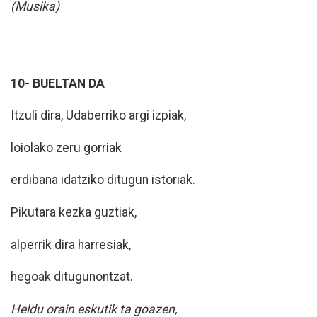
(Musika)
10- BUELTAN DA
Itzuli dira, Udaberriko argi izpiak,
loiolako zeru gorriak
erdibana idatziko ditugun istoriak.
Pikutara kezka guztiak,
alperrik dira harresiak,
hegoak ditugunontzat.
Heldu orain eskutik ta goazen,