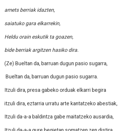
amets berriak idazten,
saiatuko gara elkarrekin,
Heldu orain eskutik ta goazen,
bide berriak argitzen hasiko dira.
(Ze) Bueltan da, barruan dugun pasio sugarra,
Bueltan da, barruan dugun pasio sugarra.
Itzuli dira, presa gabeko orduak elkarri begira
itzuli dira, eztarria urratu arte kantatzeko abestiak,
Itzuli da-a-a baldintza gabe maitatzeko ausardia,
Itzuli da-a-a gure begietan somatzen zen distira.