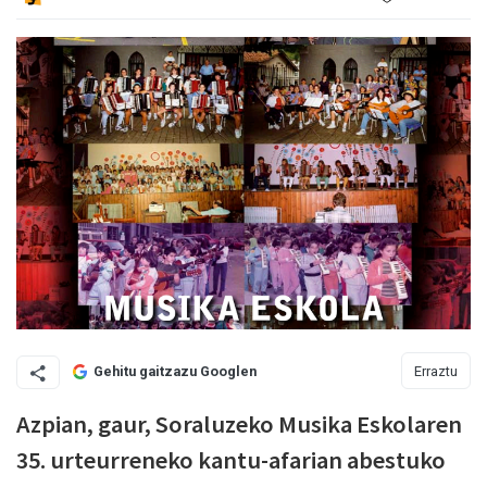
Erraztu
Gehitu gaitzazu Googlen
Azpian, gaur, Soraluzeko Musika Eskolaren
35. urteurreneko kantu-afarian abestuko