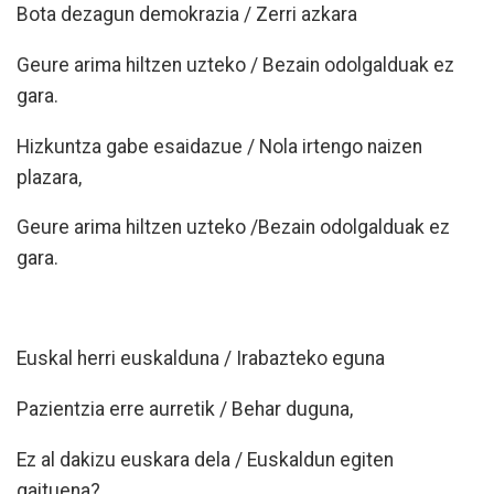
Bota dezagun demokrazia / Zerri azkara
Geure arima hiltzen uzteko / Bezain odolgalduak ez
gara.
Hizkuntza gabe esaidazue / Nola irtengo naizen
plazara,
Geure arima hiltzen uzteko /Bezain odolgalduak ez
gara.
Euskal herri euskalduna / Irabazteko eguna
Pazientzia erre aurretik / Behar duguna,
Ez al dakizu euskara dela / Euskaldun egiten
gaituena?