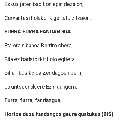
Eskua jaten badit on egin dezaion,
Cervantesi holakorik gertatu zitzaion.
FURRA FURRA FANDANGUA…
Eta orain banoa Berriro ohera,
Bila ez badatozkit Lolo egitera.
Bihar ikusiko da Zer dagoen berri,
Jakintsuenak ere Ezin du igerri.
Furra, furra, fandangua,
Hortxe duzu fandangoa geure gustukua (BIS)