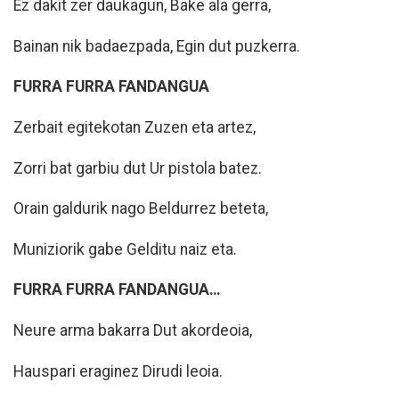
Ez dakit zer daukagun, Bake ala gerra,
Bainan nik badaezpada, Egin dut puzkerra.
FURRA FURRA FANDANGUA
Zerbait egitekotan Zuzen eta artez,
Zorri bat garbiu dut Ur pistola batez.
Orain galdurik nago Beldurrez beteta,
Muniziorik gabe Gelditu naiz eta.
FURRA FURRA FANDANGUA…
Neure arma bakarra Dut akordeoia,
Hauspari eraginez Dirudi leoia.