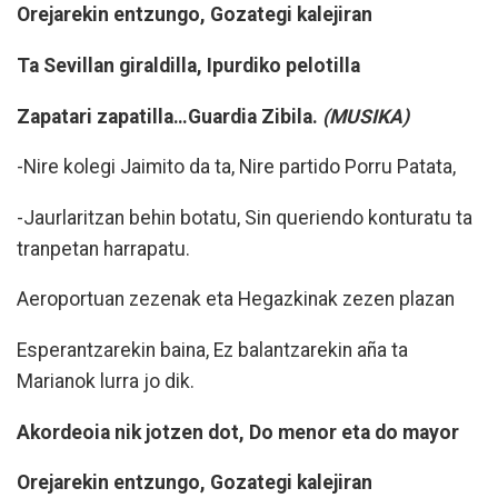
Orejarekin entzungo, Gozategi kalejiran
Ta Sevillan giraldilla, Ipurdiko pelotilla
Zapatari zapatilla…Guardia Zibila.
(MUSIKA)
-Nire kolegi Jaimito da ta, Nire partido Porru Patata,
-Jaurlaritzan behin botatu, Sin queriendo konturatu ta
tranpetan harrapatu.
Aeroportuan zezenak eta Hegazkinak zezen plazan
Esperantzarekin baina, Ez balantzarekin aña ta
Marianok lurra jo dik.
Akordeoia nik jotzen dot, Do menor eta do mayor
Orejarekin entzungo, Gozategi kalejiran