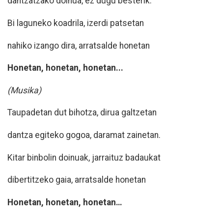
dantzatzako doinua, ez dugu besterik.
Bi laguneko koadrila, izerdi patsetan
nahiko izango dira, arratsalde honetan
Honetan, honetan, honetan...
(Musika)
Taupadetan dut bihotza, dirua galtzetan
dantza egiteko gogoa, daramat zainetan.
Kitar binbolin doinuak, jarraituz badaukat
dibertitzeko gaia, arratsalde honetan
Honetan, honetan, honetan…