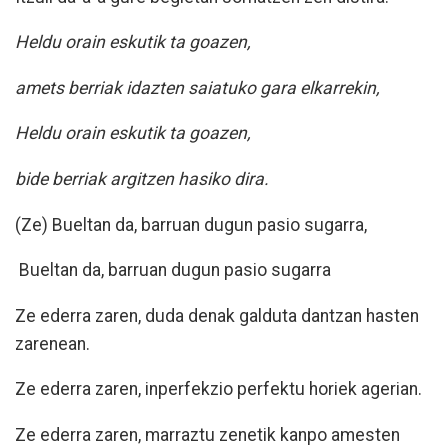
Heldu orain eskutik ta goazen,
amets berriak idazten saiatuko gara elkarrekin,
Heldu orain eskutik ta goazen,
bide berriak argitzen hasiko dira.
(Ze) Bueltan da, barruan dugun pasio sugarra,
Bueltan da, barruan dugun pasio sugarra
Ze ederra zaren, duda denak galduta dantzan hasten
zarenean.
Ze ederra zaren, inperfekzio perfektu horiek agerian.
Ze ederra zaren, marraztu zenetik kanpo amesten