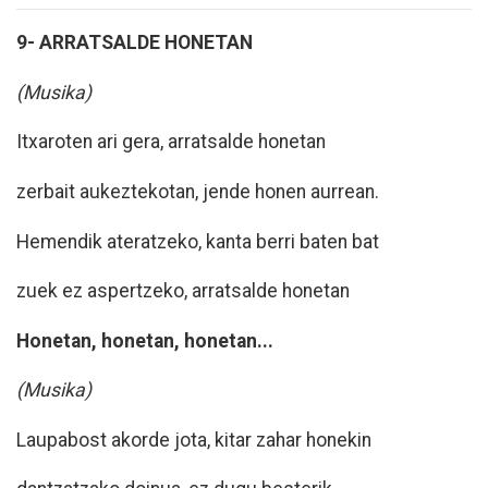
9- ARRATSALDE HONETAN
(Musika)
Itxaroten ari gera, arratsalde honetan
zerbait aukeztekotan, jende honen aurrean.
Hemendik ateratzeko, kanta berri baten bat
zuek ez aspertzeko, arratsalde honetan
Honetan, honetan, honetan...
(Musika)
Laupabost akorde jota, kitar zahar honekin