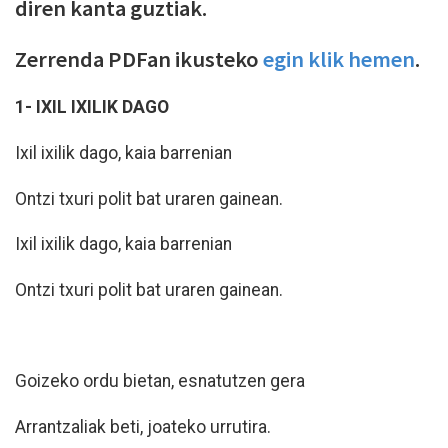
diren kanta guztiak.
Zerrenda PDFan ikusteko
egin klik hemen
.
1- IXIL IXILIK DAGO
Ixil ixilik dago, kaia barrenian
Ontzi txuri polit bat uraren gainean.
Ixil ixilik dago, kaia barrenian
Ontzi txuri polit bat uraren gainean.
Goizeko ordu bietan, esnatutzen gera
Arrantzaliak beti, joateko urrutira.