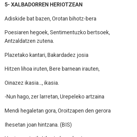
5- XALBADORREN HERIOTZEAN
Adiskide bat bazen, Orotan bihotz-bera
Poesiaren hegoek, Sentimentuzko bertsoek,
Antzaldatzen zutena.
Plazetako kantari, Bakardadez josia
Hitzen lihoa iruten, Bere barnean irauten,
Oinazez ikasia…, ikasia.
-Nun hago, zer larretan, Urepeleko artzaina
Mendi hegaletan gora, Oroitzapen den gerora
Ihesetan joan hintzana. (BIS)