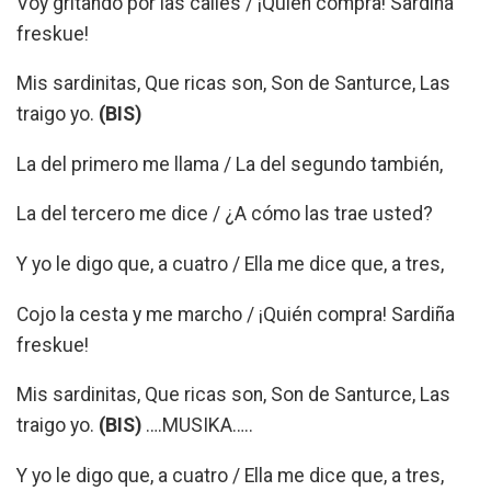
Voy gritando por las calles / ¡Quién compra! Sardiña
freskue!
Mis sardinitas, Que ricas son, Son de Santurce, Las
traigo yo.
(BIS)
La del primero me llama / La del segundo también,
La del tercero me dice / ¿A cómo las trae usted?
Y yo le digo que, a cuatro / Ella me dice que, a tres,
Cojo la cesta y me marcho / ¡Quién compra! Sardiña
freskue!
Mis sardinitas, Que ricas son, Son de Santurce, Las
traigo yo.
(BIS)
….MUSIKA…..
Y yo le digo que, a cuatro / Ella me dice que, a tres,