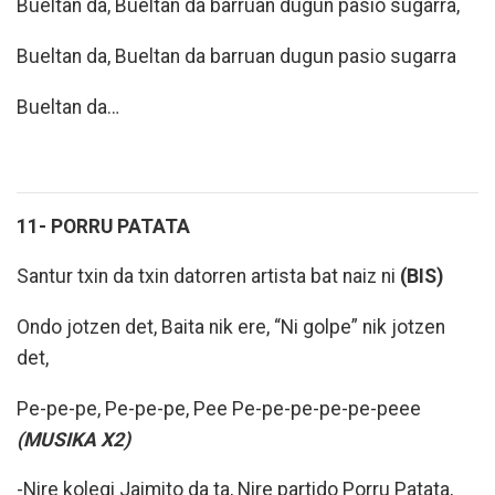
Bueltan da, Bueltan da barruan dugun pasio sugarra,
Bueltan da, Bueltan da barruan dugun pasio sugarra
Bueltan da…
11- PORRU PATATA
Santur txin da txin datorren artista bat naiz ni
(BIS)
Ondo jotzen det, Baita nik ere, “Ni golpe” nik jotzen
det,
Pe-pe-pe, Pe-pe-pe, Pee Pe-pe-pe-pe-pe-peee
(MUSIKA X2)
-Nire kolegi Jaimito da ta, Nire partido Porru Patata,