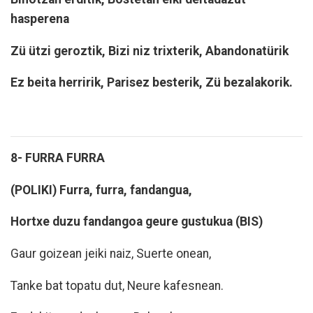
hasperena
Zü ützi geroztik, Bizi niz trixterik, Abandonatürik
Ez beita herririk, Parisez besterik, Zü bezalakorik.
8- FURRA FURRA
(POLIKI) Furra, furra, fandangua,
Hortxe duzu fandangoa geure gustukua (BIS)
Gaur goizean jeiki naiz, Suerte onean,
Tanke bat topatu dut, Neure kafesnean.