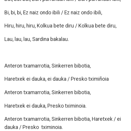
Bi, bi, bi, Ez naiz ondo ibili / Ez naiz ondo ibili,
Hiru, hiru, hiru, Kolkua bete diru / Kolkua bete diru,
Lau, lau, lau, Sardina bakalau.
Anteron txamarrotia, Sinkerren bibotia,
Haretxek ei dauka, ei dauka / Presko tximiñoia
Anteron txamarrotia, Sinkerren bibotia,
Haretxek ei dauka, Presko
tximinoia.
Anteron txamarrotia, Sinkerren bibotia,
Haretxek / ei
dauka / Presko
tximinoia.