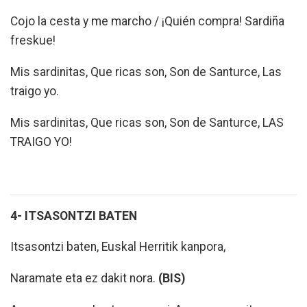
Cojo la cesta y me marcho / ¡Quién compra! Sardiña
freskue!
Mis sardinitas, Que ricas son, Son de Santurce, Las
traigo yo.
Mis sardinitas, Que ricas son, Son de Santurce, LAS
TRAIGO YO!
4- ITSASONTZI BATEN
Itsasontzi baten, Euskal Herritik kanpora,
Naramate eta ez dakit nora.
(BIS)