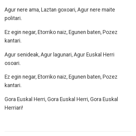
Agur nere ama, Laztan goxoari, Agur nere maite
politari.
Ez egin negar, Etorriko naiz, Egunen baten, Pozez
kantari.
Agur senideak, Agur lagunari, Agur Euskal Herri
osoari.
Ez egin negar, Etorriko naiz, Egunen baten, Pozez
kantari.
Gora Euskal Herri, Gora Euskal Herri, Gora Euskal
Herriari!