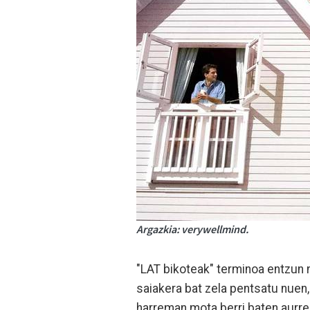
Argazkia: verywellmind.
"LAT bikoteak" terminoa entzun n
saiakera bat zela pentsatu nuen,
harreman mota berri baten aurre