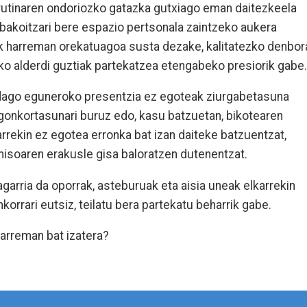
rutinaren ondoriozko gatazka gutxiago eman daitezkeela
bakoitzari bere espazio pertsonala zaintzeko aukera
k harreman orekatuagoa susta dezake, kalitatezko denbor
ako alderdi guztiak partekatzea etengabeko presiorik gabe.
 dago eguneroko presentzia ez egoteak ziurgabetasuna
gonkortasunari buruz edo, kasu batzuetan, bikotearen
arrekin ez egotea erronka bat izan daiteke batzuentzat,
misoaren erakusle gisa baloratzen dutenentzat.
agarria da oporrak, asteburuak eta aisia uneak elkarrekin
korrari eutsiz, teilatu bera partekatu beharrik gabe.
harreman bat izatera?