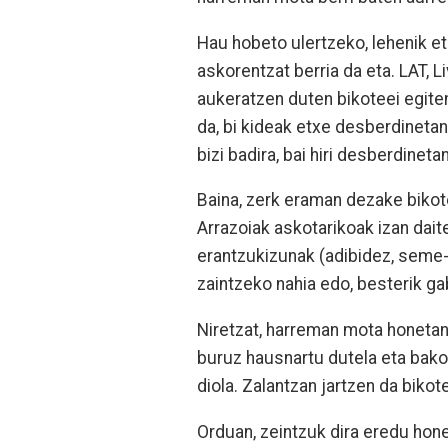
Hau hobeto ulertzeko, lehenik e
askorentzat berria da eta. LAT, 
aukeratzen duten bikoteei egiten
da, bi kideak etxe desberdinetan 
bizi badira, bai hiri desberdinetan
Baina, zerk eraman dezake bikote
Arrazoiak askotarikoak izan dait
erantzukizunak (adibidez, seme-a
zaintzeko nahia edo, besterik g
Niretzat, harreman mota honetan
buruz hausnartu dutela eta bakoi
diola. Zalantzan jartzen da biko
Orduan, zeintzuk dira eredu hone