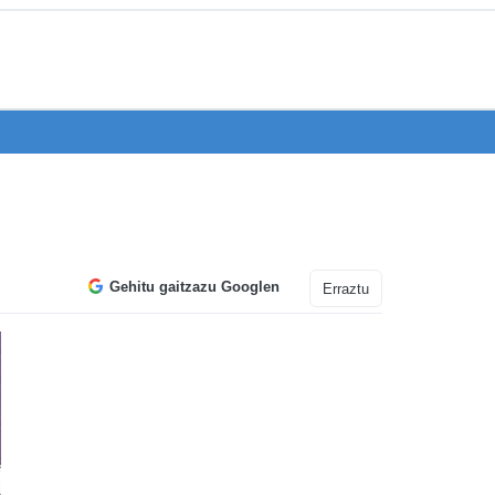
Gehitu gaitzazu Googlen
Erraztu