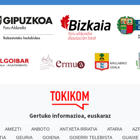
Gertuko informazioa, euskaraz
AMEZTI
ANBOTO
ANTXETA IRRATIA
ATARIA
AZP
TIA
GEURIA
GOIENA
GOIERRI TELEBISTA
GUAIXE