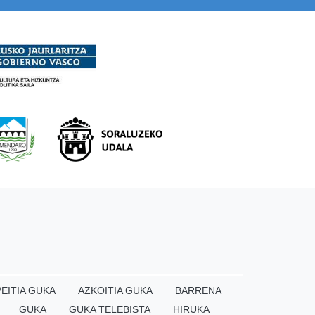
EITIA GUKA
AZKOITIA GUKA
BARRENA
GUKA
GUKA TELEBISTA
HIRUKA