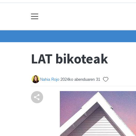
LAT bikoteak
Nahia Rojo
2024ko abenduaren 31