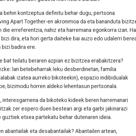
ta behin kontzeptua definitu behar dugu, pertsona
Living Apart Together-en akronimoa da eta bananduta bizitz
 die erreferentzia, nahiz eta harremana egonkorra izan. H
bizi dira, eta hori gerta daiteke bai auzo edo udalerri bere
 bizi badira ere.
 bat teilatu beraren azpian ez bizitzea erabakitzera?
ezke: lan betebeharrak leku desberdinetan, familia
labak izatea aurreko bikoteekin), espazio indibidualak
abe, bizimodu horren aldeko lehentasun pertsonala.
, interesgarriena da bikoteko kideek beren harremanari
tzak zer espero duen besteari argi eta garbi jakinarazi
te guztiek etxea partekatu behar dutenaren ideia.
n abantailak eta desabantailak? Abantailen artean,