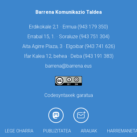
Barrena Komunikazio Taldea
Erdikokale 2,1 · Ermua (
943 179 350)
Errabal 15, 1. · Soraluze (
943 751 304)
Aita Agirre Plaza, 3 · Elgoibar (
943 741 626)
Ifar Kalea 12, behea · Deba (
943 191 383)
barrena@barrena.eus
Codesyntaxek garatua
LEGE OHARRA
PUBLIZITATEA
ARAUAK
HARREMANET