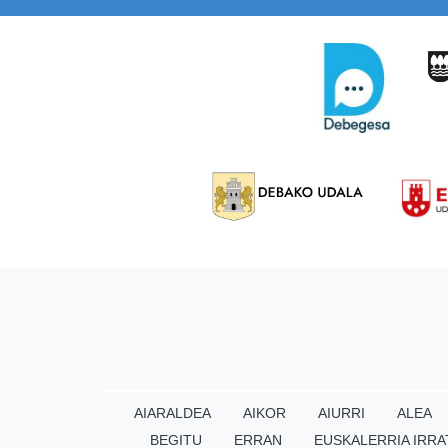
AIARALDEA
AIKOR
AIURRI
ALEA
BEGITU
ERRAN
EUSKALERRIA IRRA