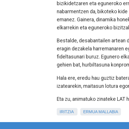
bizikidetzaren eta eguneroko er
nabarmentzen da, bikoteko kide 
emanez. Gainera, dinamika hone
elkarrekin eta eguneroko bizitz
Bestalde, desabantailen artean
eragin dezakela harremanaren e
fideltasunari buruz. Egunero elk
gehien bat, hurbiltasuna konpro
Hala ere, eredu hau guztiz bater
izatearekin, maitasun lotura egon
Eta zu, animatuko zinateke LAT 
IRITZIA
ERMUA
MALLABIA