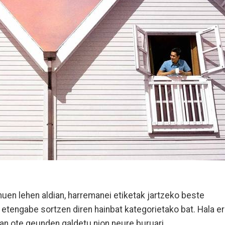
uen lehen aldian, harremanei etiketak jartzeko beste
 etengabe sortzen diren hainbat kategorietako bat. Hala er
an ote geunden galdetu nion neure buruari.