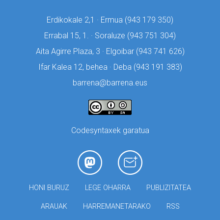
Erdikokale 2,1 · Ermua (
943 179 350)
Errabal 15, 1. · Soraluze (
943 751 304)
Aita Agirre Plaza, 3 · Elgoibar (
943 741 626)
Ifar Kalea 12, behea · Deba (
943 191 383)
barrena@barrena.eus
Codesyntaxek garatua
HONI BURUZ
LEGE OHARRA
PUBLIZITATEA
ARAUAK
HARREMANETARAKO
RSS