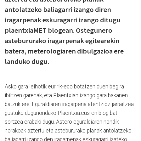
antolatzeko baliagarri izango diren
iragarpenak eskuragarri izango ditugu
plaentxiaMET blogean. Ostegunero
astebururako iragarpenak egitearekin
batera, meterologiaren dibulgazioa ere
landuko dugu.
Asko gara leihotik euririk-edo botatzen duen begira
ibiltzen garenak, eta Plaentxian izango gara bakanen
batzuk ere. Eguraldiaren iragarpena atentzioz jarraitzea
gustuko dugunondako Plaentxia.eus-en blog bat
sortzea erabaki dugu. Astero eguraldiaren nondik
norakoak aztertu eta astebururako planak antolatzeko
baliagarri izango den iragarpenak eskuragarri izateko.