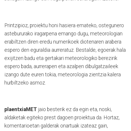
Printzipioz, proiektu honi hasiera emateko, ostegunero
astebururako iragarpena emango dugu, meteorologian
erabiltzen diren eredu numerikoek diotenaren arabera
espero den eguraldia aurreratuz. Bestalde, egoerak hala
exijitzen badu eta gertakari meteorologiko berezirik
espero bada, aurrerapen eta azalpen dibulgatzaileek
izango dute euren tokia, meteorologia zientzia kalera
hurbiltzeko asmoz.
plaentxiaMET
jaio besterik ez da egin eta, noski,
aldaketak egiteko prest dagoen proiektua da. Hortaz,
komentarioetan galderak onartuak izateaz gain,