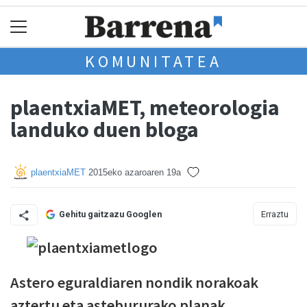
KOMUNITATEA
plaentxiaMET, meteorologia
landuko duen bloga
plaentxiaMET
2015eko azaroaren 19a
Erraztu
Gehitu gaitzazu Googlen
Astero eguraldiaren nondik norakoak
aztertu eta astebururako planak