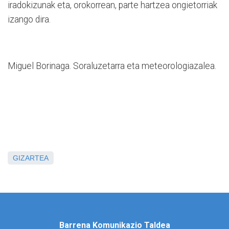
iradokizunak eta, orokorrean, parte hartzea ongietorriak
izango dira.
Miguel Borinaga. Soraluzetarra eta meteorologiazalea.
GIZARTEA
Barrena Komunikazio Taldea