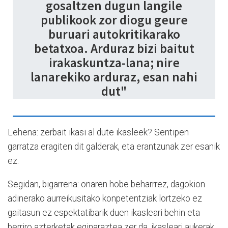
gosaltzen dugun langile
publikook zor diogu geure
buruari autokritikarako
betatxoa. Arduraz bizi baitut
irakaskuntza-lana; nire
lanarekiko arduraz, esan nahi
dut"
Lehena: zerbait ikasi al dute ikasleek? Sentipen
garratza eragiten dit galderak, eta erantzunak zer esanik
ez.
Segidan, bigarrena: onaren hobe beharrrez, dagokion
adinerako aurreikusitako konpetentziak lortzeko ez
gaitasun ez espektatibarik duen ikasleari behin eta
berriro azterketak eginaraztea zer da, ikasleari aukerak