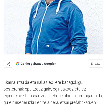
Erraztu
Gehitu gaitzazu Googlen
Ekaina iritsi da eta irakasleoi ere badagokigu,
besterenak epaitzeaz gain, egindakoez eta ez
egindakoez hausnartzea. Lehen kolpean, tentagarria da,
gure miseriei izkin egite aldera, etsai prefabrikatuen