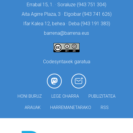
Errabal 15, 1. · Soraluze (
943 751 304)
Aita Agirre Plaza, 3 · Elgoibar (
943 741 626)
Ifar Kalea 12, behea · Deba (
943 191 383)
barrena@barrena.eus
Codesyntaxek garatua
HONI BURUZ
LEGE OHARRA
PUBLIZITATEA
ARAUAK
HARREMANETARAKO
RSS