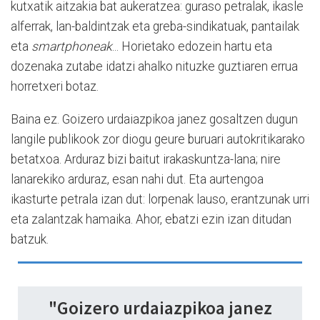
kutxatik aitzakia bat aukeratzea: guraso petralak, ikasle
alferrak, lan-baldintzak eta greba-sindikatuak, pantailak
eta
smartphoneak
... Horietako edozein hartu eta
dozenaka zutabe idatzi ahalko nituzke guztiaren errua
horretxeri botaz.
Baina ez. Goizero urdaiazpikoa janez gosaltzen dugun
langile publikook zor diogu geure buruari autokritikarako
betatxoa. Arduraz bizi baitut irakaskuntza-lana; nire
lanarekiko arduraz, esan nahi dut. Eta aurtengoa
ikasturte petrala izan dut: lorpenak lauso, erantzunak urri
eta zalantzak hamaika. Ahor, ebatzi ezin izan ditudan
batzuk.
"Goizero urdaiazpikoa janez