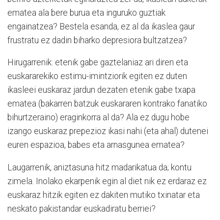
ematea ala bere burua eta inguruko guztiak
engainatzea? Bestela esanda, ez al da ikaslea gaur
frustratu ez dadin biharko depresiora bultzatzea?
Hirugarrenik: etenik gabe gaztelaniaz ari diren eta
euskararekiko estimu-imintziorik egiten ez duten
ikasleei euskaraz jardun dezaten etenik gabe txapa
ematea (bakarren batzuk euskararen kontrako fanatiko
bihurtzeraino) eraginkorra al da? Ala ez dugu hobe
izango euskaraz prepezioz ikasi nahi (eta ahal) dutenei
euren espazioa, babes eta arnasgunea ematea?
Laugarrenik, aniztasuna hitz madarikatua da; kontu
zimela. Inolako ekarpenik egin al diet nik ez erdaraz ez
euskaraz hitzik egiten ez dakiten mutiko txinatar eta
neskato pakistandar euskadiratu berriei?