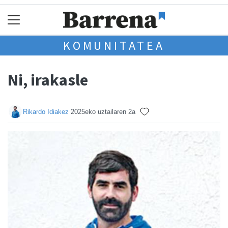
KOMUNITATEA
Ni, irakasle
Rikardo Idiakez
2025eko uztailaren 2a