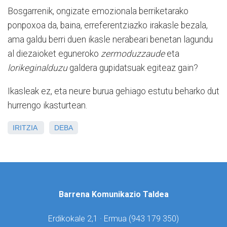
Bosgarrenik, ongizate emozionala berriketarako
ponpoxoa da, baina, erreferentziazko irakasle bezala,
ama galdu berri duen ikasle nerabeari benetan lagundu
al diezaioket eguneroko
zermoduzzaude
eta
lorikeginalduzu
galdera gupidatsuak egiteaz gain?
Ikasleak ez, eta neure burua gehiago estutu beharko dut
hurrengo ikasturtean.
IRITZIA
DEBA
Barrena Komunikazio Taldea
Erdikokale 2,1 · Ermua (
943 179 350)