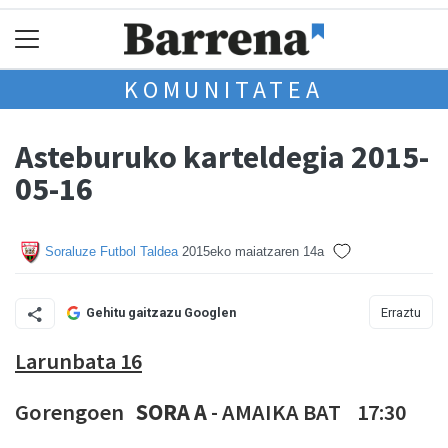
KOMUNITATEA
Asteburuko karteldegia 2015-
05-16
Soraluze Futbol Taldea
2015eko maiatzaren 14a
Erraztu
Gehitu gaitzazu Googlen
Larunbata 16
Gorengoen
SORA A
- AMAIKA BAT 17:30