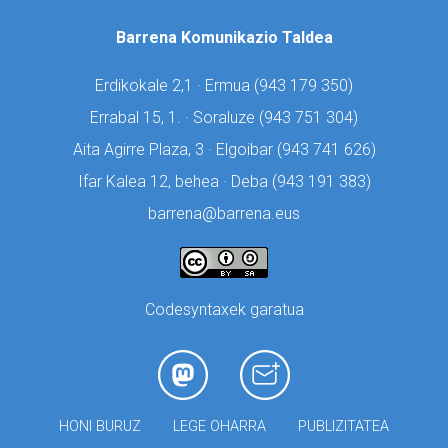
Barrena Komunikazio Taldea
Erdikokale 2,1 · Ermua (
943 179 350)
Errabal 15, 1. · Soraluze (
943 751 304)
Aita Agirre Plaza, 3 · Elgoibar (
943 741 626)
Ifar Kalea 12, behea · Deba (
943 191 383)
barrena@barrena.eus
Codesyntaxek garatua
HONI BURUZ
LEGE OHARRA
PUBLIZITATEA