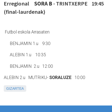
Erregional
SORA B
- TRINTXERPE 19:45
(final-laurdenak)
Futbol eskola Arrasaten
BENJAMIN 1.u 9:30
ALEBIN 1.u 10:35
BENJAMIN 2.u 12:00
ALEBIN 2.u MUTRIKU-
SORALUZE
10:00
GIZARTEA