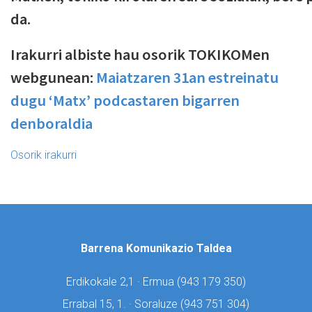
da.
Irakurri albiste hau osorik TOKIKOMen
webgunean:
Maiatzaren 31an estreinatu
dugu ‘Matx’ podcastaren bigarren
denboraldia
Osorik irakurri
Barrena Komunikazio Taldea
Erdikokale 2,1 · Ermua (
943 179 350)
Errabal 15, 1. · Soraluze (
943 751 304)