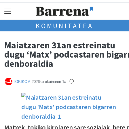
KOMUNITATEA
Maiatzaren 31an estreinatu
dugu ‘Matx’ podcastaren bigar
denboraldia
TOKIKOM
2026ko ekainaren 1a
Matxek, tokiko kirolaren sare sozialak, bere