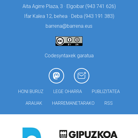
Aita Agirre Plaza, 3 · Elgoibar (
943 741 626)
Ifar Kalea 12, behea · Deba (
943 191 383)
barrena@barrena.eus
Codesyntaxek garatua
HONI BURUZ
LEGE OHARRA
PUBLIZITATEA
ARAUAK
HARREMANETARAKO
RSS