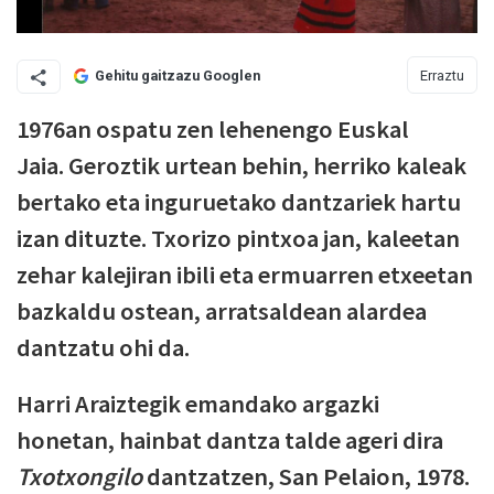
Erraztu
Gehitu gaitzazu Googlen
1976an ospatu zen lehenengo Euskal
Jaia. Geroztik urtean behin, herriko kaleak
bertako eta inguruetako dantzariek hartu
izan dituzte. Txorizo pintxoa jan, kaleetan
zehar kalejiran ibili eta ermuarren etxeetan
bazkaldu ostean, arratsaldean alardea
dantzatu ohi da.
Harri Araiztegik emandako argazki
honetan, hainbat dantza talde ageri dira
Txotxongilo
dantzatzen, San Pelaion, 1978.