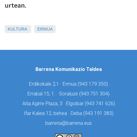
urtean.
KULTURA
ERMUA
Barrena Komunikazio Taldea
Erdikokale 2,1 · Ermua (
943 179 350)
Errabal 15, 1. · Soraluze (
943 751 304)
Aita Agirre Plaza, 3 · Elgoibar (
943 741 626)
Ifar Kalea 12, behea · Deba (
943 191 383)
barrena@barrena.eus