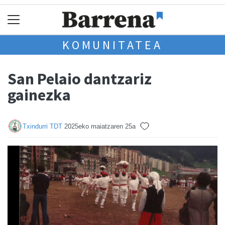
KOMUNITATEA
San Pelaio dantzariz
gainezka
Txindurri TDT
2025eko maiatzaren 25a