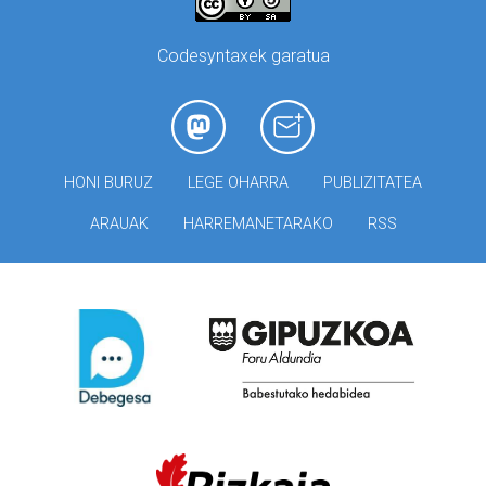
Codesyntaxek garatua
HONI BURUZ
LEGE OHARRA
PUBLIZITATEA
ARAUAK
HARREMANETARAKO
RSS