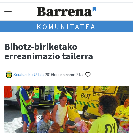
KOMUNITATEA
Bihotz-biriketako
erreanimazio tailerra
Soraluzeko Udala
2016ko ekainaren 21a