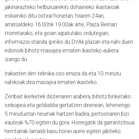
jakinarazteko helburuarekin, dohaineko ikastaroak
eskainiko ditu ostiral honetan, hilaren 24an,
arratsaldeko 16:00tik 19:00ak arte, Plaza Berrian.
Horretarako, eta goian aipatutako ordutegian,
informazio-standa ipiniko du DYAk plazan eta nahi duen
edonork bihotz-masajea ematen ikasteko aukera
izango du.
Irakasten den teknika oso erraza da eta 10 minutu
nahikoak dira masajea ematen ikasteko.
Zenbait ikerketek diotenaren arabera, bihotz biriketako
sinkopea eta geldialdia gertatzen direnean, lehenengo
5 minutuetan neurriak hartzen badira, pertsonaren bizi
irauteak %70 egiten du gora. Horregatik da garrantzitsua
herritarrak larrialdi kasu horiei aurre egiten jakiteko