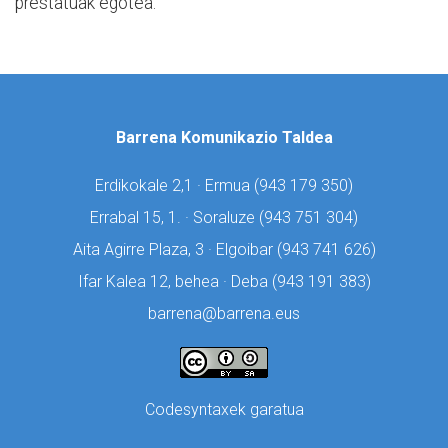
prestatuak egotea.
Barrena Komunikazio Taldea
Erdikokale 2,1 · Ermua (
943 179 350)
Errabal 15, 1. · Soraluze (
943 751 304)
Aita Agirre Plaza, 3 · Elgoibar (
943 741 626)
Ifar Kalea 12, behea · Deba (
943 191 383)
barrena@barrena.eus
Codesyntaxek garatua