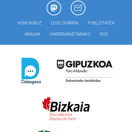
HONI BURUZ
LEGE OHARRA
PUBLIZITATEA
ARAUAK
HARREMANETARAKO
RSS