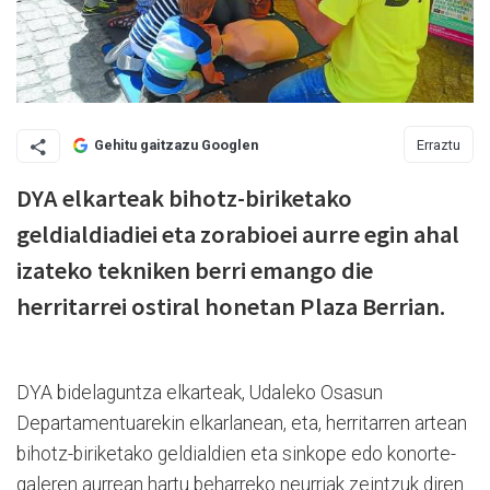
Erraztu
Gehitu gaitzazu Googlen
DYA elkarteak bihotz-biriketako
geldialdiadiei eta zorabioei aurre egin ahal
izateko tekniken berri emango die
herritarrei ostiral honetan Plaza Berrian.
DYA bidelaguntza elkarteak, Udaleko Osasun
Departamentuarekin elkarlanean, eta, herritarren artean
bihotz-biriketako geldialdien eta sinkope edo konorte-
galeren aurrean hartu beharreko neurriak zeintzuk diren